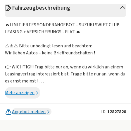
Fahrzeugbeschreibung
🔥LIMITIERTES SONDERANGEBOT – SUZUKI SWIFT CLUB
LEASING + VERSICHERUNGS - FLAT 🔥
⚠️⚠️⚠️ Bitte unbedingt lesen und beachten:
Wir lieben Autos – keine Brieffreundschaften ❗
👉 WICHTIG!!! Frag bitte nur an, wenn du wirklich an einem
Leasingvertrag interessiert bist. Frage bitte nur an, wenn du
es ernst meinst !
⚠️ Jede Anfrage verursacht Aufwand, Zeit und Kosten!
Mehr anzeigen
👉 Nach der Anfrage ist es Sinnvoll auf E-Mails und Anrufe
von uns zu reagieren!
❗Du hast schließlich ein Angebot angefragt und um
Angebot melden
ID:
12827820
Kontaktaufnahme gebeten !!!
⭐Es gibt 5 Goldene Regel für einen guten Leasingdeal!