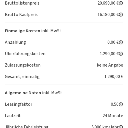
Bruttolistenpreis
20.690,00 €
📌 Rahmenbedingungen:
Brutto Kaufpreis
16.180,00 €
Einmalige Bereitstellungskosten: 1.290 €
-Kilometer sind anpassbar
Einmalige Kosten
inkl. MwSt.
-1 Inspektion jährlich verpflichtend
Anzahlung
0,00 €
-Faire & neutrale Bewertung bei Rückgabe
-Kilometerregelung:
Überführungskosten
1.290,00 €
Eine Toleranz am Ende der Laufzeit von 2.500 km wird
berücksichtigt, bevor Mehr- oder Minderkilometer
Zulassungskosten
keine Angabe
berechnet werden.
Gesamt, einmalig
1.290,00 €
❄️ Optionen:
Umrüstung auf Allwetterreifen für 449 € möglich
Allgemeine Daten
inkl. MwSt.
Leasingfaktor
0.56
🚫 Wichtig: Keine Massenabfertigung!
Laufzeit
24 Monate
Solltest du dich für uns entscheiden, erwartet dich ein
persönlicher, strukturierter und transparenter Ablauf.
Jährliche Fahrleistung
5.000 km/Jahr