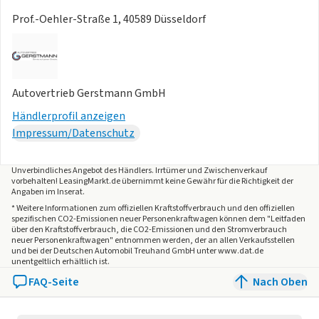
Prof.-Oehler-Straße 1, 40589 Düsseldorf
Autovertrieb Gerstmann GmbH
Händlerprofil anzeigen
Impressum/Datenschutz
Unverbindliches Angebot des
Händlers
. Irrtümer und Zwischenverkauf
vorbehalten! LeasingMarkt.de übernimmt keine Gewähr für die Richtigkeit der
Angaben im Inserat.
* Weitere Informationen zum offiziellen Kraftstoffverbrauch und den offiziellen
spezifischen CO2-Emissionen neuer Personenkraftwagen können dem "Leitfaden
über den Kraftstoffverbrauch, die CO2-Emissionen und den Stromverbrauch
neuer Personenkraftwagen" entnommen werden, der an allen Verkaufsstellen
und bei der Deutschen Automobil Treuhand GmbH unter www.dat.de
unentgeltlich erhältlich ist.
FAQ-Seite
Nach Oben