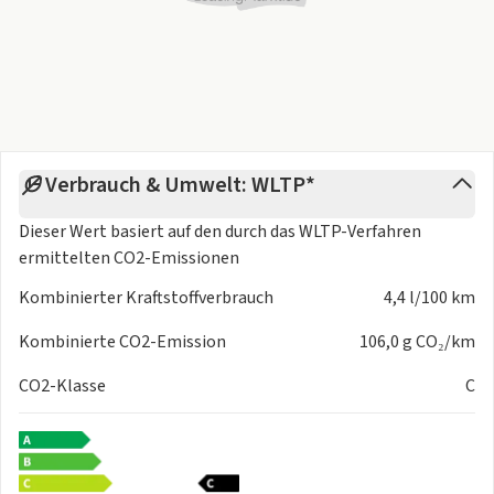
Kontaktdaten finden Sie auf unsere Homepage
👉Ausstattungs-Highlights:
Klimaanlage
Navi
Keyless
Rückfahrkamera
Verbrauch & Umwelt: WLTP*
Einparkhilfe hinten
Dieser Wert basiert auf den durch das
WLTP-Verfahren
LED Scheinwerfer
ermittelten CO2-Emissionen
Smartphone kompatibel /Apple Car & Android Auto
ACC Tempomat
Kombinierter Kraftstoffverbrauch
4,4 l/100 km
Fensterheber v+h elektr.
9 Zoll Touchscreen in HD
Kombinierte CO2-Emission
106,0 g CO₂/km
Suzuki Connect
CO2-Klasse
C
sehr sparsamer Mild Hybrid Motor
Zuverlässiger Japaner
Und vieles mehr!