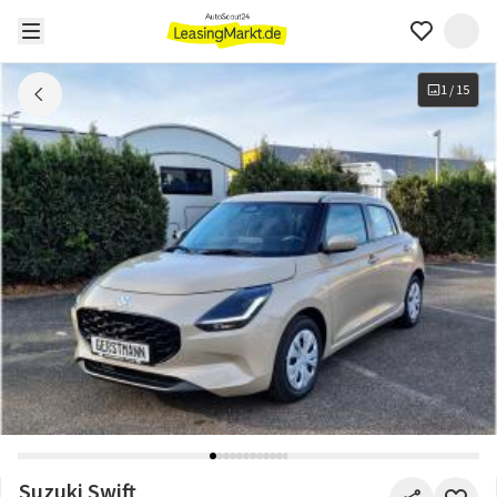
1
/
15
Suzuki Swift