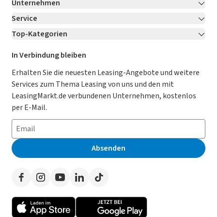
Unternehmen
Service
Über LeasingMarkt.de
Top-Kategorien
Kontakt
Karriere
Jetzt bewerben!
Leasing Deals
Ratgeber
Für Händler
In Verbindung bleiben
Gebrauchtwagen Leasing
Magazin
Kooperation mit AutoScout24
Erhalten Sie die neuesten Leasing-Angebote und weitere
Services zum Thema Leasing von uns und den mit
Leasing ohne Anzahlung
Datenschutz-Einstellungen
AGB
LeasingMarkt.de verbundenen Unternehmen, kostenlos
E-Auto Leasing
So funktioniert’s
Datenschutz
per E-Mail.
Privatleasing
Häufig gestellte Fragen
Impressum
Leasing-Vergleiche
Leasing-Lexikon
Erklärung zur Barrierefreiheit
Absenden
Herstellerverzeichnis
Auto-Tests
Presse
Händlerverzeichnis
Werben auf LeasingMarkt.de
Autoleasing in der Nähe