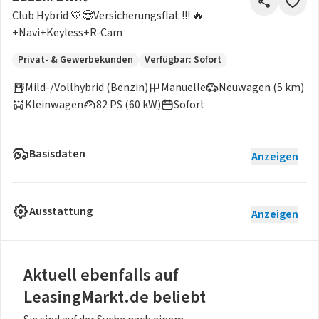
Club Hybrid 💛😎Versicherungsflat !!! 🔥
+Navi+Keyless+R-Cam
Privat- & Gewerbekunden
Verfügbar: Sofort
Mild-/Vollhybrid (Benzin)
Manuelle
Neuwagen (5 km)
Kleinwagen
82 PS (60 kW)
Sofort
Basisdaten
Anzeigen
Ausstattung
Anzeigen
Aktuell ebenfalls auf
LeasingMarkt.de beliebt