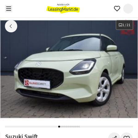
1
/
21
Suzuki Swift