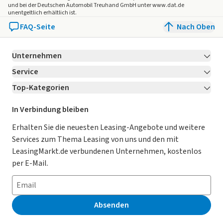
und bei der Deutschen Automobil Treuhand GmbH unter www.dat.de
unentgeltlich erhältlich ist.
FAQ-Seite
Nach Oben
Unternehmen
Service
Über LeasingMarkt.de
Top-Kategorien
Kontakt
Karriere
Jetzt bewerben!
Leasing Deals
Ratgeber
Für Händler
In Verbindung bleiben
Gebrauchtwagen Leasing
Magazin
Kooperation mit AutoScout24
Erhalten Sie die neuesten Leasing-Angebote und weitere
Services zum Thema Leasing von uns und den mit
Leasing ohne Anzahlung
Datenschutz-Einstellungen
AGB
LeasingMarkt.de verbundenen Unternehmen, kostenlos
E-Auto Leasing
So funktioniert’s
Datenschutz
per E-Mail.
Privatleasing
Häufig gestellte Fragen
Impressum
Leasing-Vergleiche
Leasing-Lexikon
Erklärung zur Barrierefreiheit
Absenden
Herstellerverzeichnis
Auto-Tests
Presse