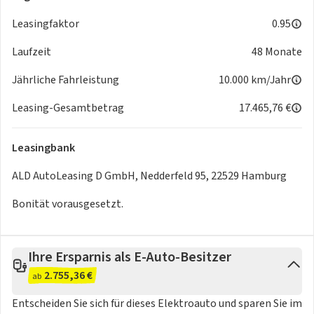
Wechsel- und Gleichstrom-Laden)
Leasingfaktor
0.95
- Vordere Bremse: Belüftete Bremsscheibe
- CCS Typ-2-Stecker Europa
Laufzeit
48 Monate
- ESP/ESC -Bergabfahrsteuerung (HDC)
Jährliche Fahrleistung
10.000 km/Jahr
- Typ des Heckantriebsmotors: Permanentmagnet-
Synchronmotor (PMS)
Leasing-Gesamtbetrag
17.465,76 €
- Scheibenbremsen hinten, belüftet
- ABS - Antiblockiersystem
- Berganfahrhilfe
Leasingbank
- Nutzbremsung (Rekuperation)
ALD AutoLeasing D GmbH, Nedderfeld 95, 22529 Hamburg
- Komfortfederung
- ESP/ESC - Überschlagschutzsystem (ARP)
Bonität vorausgesetzt.
- E-Pedal Modus
- Elektronische Traktionskontrolle (TCS/ASR)
- Batterietyp: NCM
Ihre Ersparnis als E-Auto-Besitzer
- Intelligentes Batteriemanagementsystem mit
2.755,36 €
ab
Temperaturregelung
- Intelligentes Energiemanagement
Entscheiden Sie sich für dieses Elektroauto und sparen Sie im