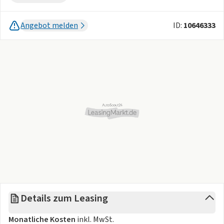
- 7,4 kW AC & 130 kW DC-Ladeleistung
Angebot melden
ID:
10646333
- Pro Ausstattung:
- Navigation + Apple Carplay & Android Auto
- 360°Kamera
- Panorama-Dach
- LED Scheinwerfer
- 19 Zoll LM-Felgen
uvm.
Der neue smart #3 mit der
Premium-Ausstattung Pro
in
verschiedenen Farbkombinationen in
16 Wochen lieferbar!
Jetzt bei Deinem smart-Partner vor Ort jederzeit
Details zum Leasing
Probefahren.
Monatliche Kosten
inkl. MwSt.