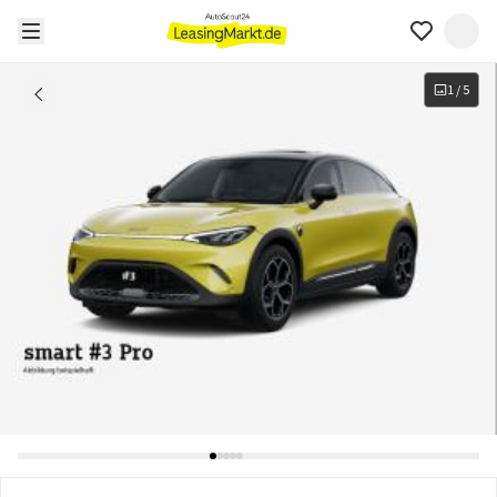
1
/
5