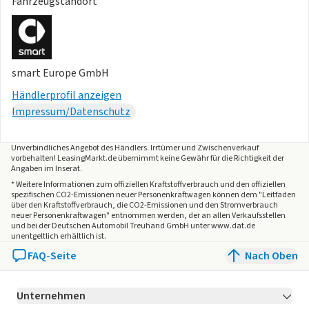
Fahrzeugstandort
- Fahrersitz, elektrische Sechswege-Verstellung mit
Lendenwirbelstütze
- ISOFIX und Befestigungspunkte für den oberen Haltegurt
des Kindersitzes hinten (zwei Außensitze)
smart Europe GmbH
- Rücksitzbankverstellung, längs verstellbar
Händlerprofil anzeigen
- Kopfstützen der Fondsitze, manuell verstellbar (nach
Impressum/Datenschutz
oben/unten)
- Fahrersitz mit Memory-Funktion
- ISOFIX mit Verankerung oben am Beifahrersitz
Unverbindliches Angebot des
Händlers
. Irrtümer und Zwischenverkauf
vorbehalten! LeasingMarkt.de übernimmt keine Gewähr für die Richtigkeit der
- Easy-Entry Einstiegshilfe
Angaben im Inserat.
- Armlehne im Fond mit 2 Cupholdern und
* Weitere Informationen zum offiziellen Kraftstoffverbrauch und den offiziellen
Durchlademöglichkeit
spezifischen CO2-Emissionen neuer Personenkraftwagen können dem "Leitfaden
über den Kraftstoffverbrauch, die CO2-Emissionen und den Stromverbrauch
- Lenkradmaterial: Kunstleder
neuer Personenkraftwagen" entnommen werden, der an allen Verkaufsstellen
und bei der Deutschen Automobil Treuhand GmbH unter www.dat.de
- Lenkradverstellung - vierfach, manuell
unentgeltlich erhältlich ist.
- Material des Armaturenbretts: Kunstleder-Einfassung
FAQ-Seite
Nach Oben
- Multifunktionslenkrad mit physischen Tasten
- Edelstahl-Einstiegsleiste
- Konsolen-Armlehnenbox – Luftaustritt zur Kühlung
Unternehmen