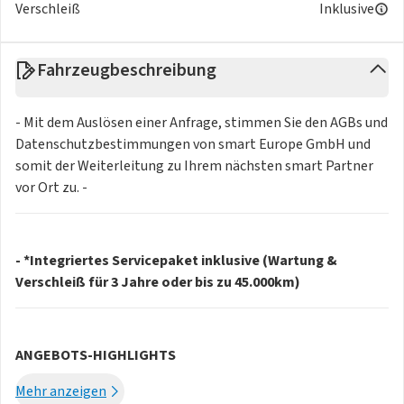
Verschleiß
Inklusive
Fahrzeugbeschreibung
- Mit dem Auslösen einer Anfrage, stimmen Sie den AGBs und
Datenschutzbestimmungen von smart Europe GmbH und
somit der Weiterleitung zu Ihrem nächsten smart Partner
vor Ort zu. -
- *Integriertes Servicepaket inklusive (Wartung &
Verschleiß für 3 Jahre oder bis zu 45.000km)
ANGEBOTS-HIGHLIGHTS
- Kurzfristig verfügbar
Mehr anzeigen
- 325 Kilometer Reichweite