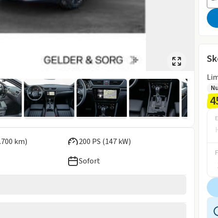
Sk
Li
Nu
4
E
.700 km)
200 PS (147 kW)
Sofort