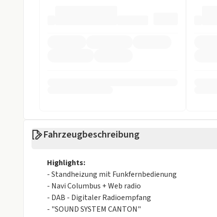
USB
Sicherheit
ABS
Abstandstem
Alarmanlage
Allradantrieb
Beifahrer-Airbag
Einparkhilfe
Einparkhilfe hinten
Einparkhilfe 
Einparkhilfe selbstlenk. System
Einparkhilfe v
Fahrzeugbeschreibung
ESP
Fahrer-Airbag
Highlights:
LED Scheinwerfer
LED Tagfahrli
- Standheizung mit Funkfernbedienung
- Navi Columbus + Web radio
Müdigkeits-Warnsystem
Nebelscheinwe
- DAB - Digitaler Radioempfang
Notbremsassistent
Reifendruckko
- "SOUND SYSTEM CANTON"