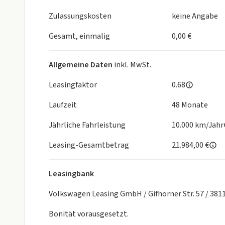
- Außenspiegel mit Memoryfunktion, autom. abblend
separat beheizbar
Zulassungskosten
keine Angabe
- Climatronic ( 3-Zonen ) mit Klimabedienteil hint
- Diebstahlalarmanlage, Innenraumüber- wachung
Gesamt, einmalig
0,00 €
- Fahrerknieairbag
- Klimakomfortscheibe
Allgemeine Daten
inkl. MwSt.
- Komfort Plus
- Mit Elektrische Lenksäulenverriegelung (ELV)
Leasingfaktor
0.68
- Nebelscheinwerfer und Abbiegeleuchte
Laufzeit
48 Monate
- Notrufsystem eCall+
- Remote Access + Infotainment Online 3 Jahre
Jährliche Fahrleistung
10.000 km/Jahr
- Remote Access / Remote Access + Online Infotai
- Seitenairbag vorn und hinten, mit Kopfairbag
Leasing-Gesamtbetrag
21.984,00 €
- Sonnenblende mit Make-up Spiegel und LED Beleu
- TOP LED Rückleuchte
Leasingbank
- Voll LED TOP Scheinwerfer mit Matrix Beam Fernl
Interieur:
Volkswagen Leasing GmbH / Gifhorner Str. 57 / 38
- Komfortsitze vorn
Bonität vorausgesetzt.
- Innenleuchte im Fußraum vorn und hinten