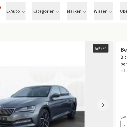
E-Auto
Kategorien
Marken
Wissen
Üb
1
/
20
Be
Bit
ben
ist.
E-M