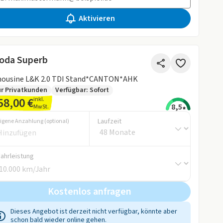
Aktivieren
oda Superb
mousine L&K 2.0 TDI Stand*CANTON*AHK
r Privatkunden
Verfügbar: Sofort
58,00 €
inkl.
8,5
MwSt.
Laufzeit
igene Anzahlung (optional)
Fahrleistung
Kostenlos anfragen
Dieses Angebot ist derzeit nicht verfügbar, könnte aber
schon bald wieder online gehen.