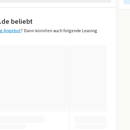
rad
.de beliebt
ng Angebot
? Dann könnten auch folgende Leasing
ung
-Grau Metallic)
orne
gen
r
slenkrad
tomatik