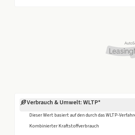
- 8-fach Bereifung (Beispiel 17 Zoll für 15 €/ Monat
- Reifenservice inklusive Winterreifen und Winteral
Laufzeit, entspricht 1584 € gesamt).
- Wartungs- und Inspektionspaket ab 25 € bis 45 € 
- Wartung- und Verschleißpaket ab 35 € bis 58 € mo
- Weitere Services und Montagen auf Anfrage mögli
Verbrauch & Umwelt: WLTP*
Dieser Wert basiert auf den durch das
WLTP-Verfah
Kombinierter Kraftstoffverbrauch