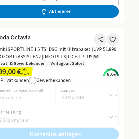
Aktivieren
oda Octavia
bi SPORTLINE 1.5 TSI DSG mit Ultrapaket (UVP 51.890
SOFORT) ASSISTENZ|INFO.PLUS|LICHT.PLUS|WI
ivat- & Gewerbekunden
Verfügbar: Sofort
99,00 €
inkl.
8,6
MwSt.
Privatkunden
Gewerbekunden
Laufzeit
igene Anzahlung (optional)
Fahrleistung
Kostenlos anfragen