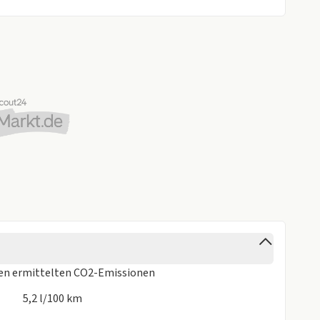
 bei 48 Monaten Laufzeit, entspricht 720 € gesamt).
ufelgen: (Beispiel 17 Zoll für 33€/Monat bei 48 Monaten
monatlich.
natlich.
ch.
ren
ermittelten CO2-Emissionen
5,2 l/100 km