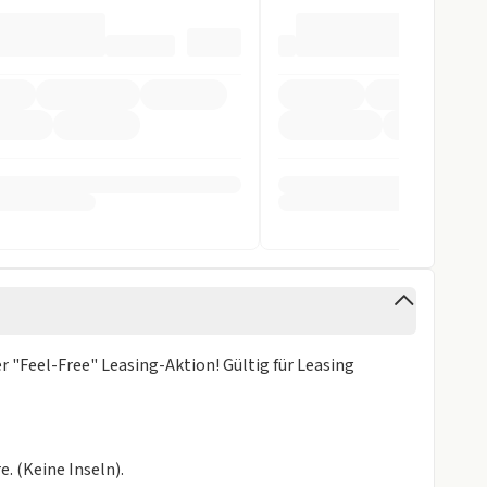
tomatik
pomat
orne
 "Feel-Free" Leasing-Aktion! Gültig für Leasing
cht
stent
ra
e. (Keine Inseln).