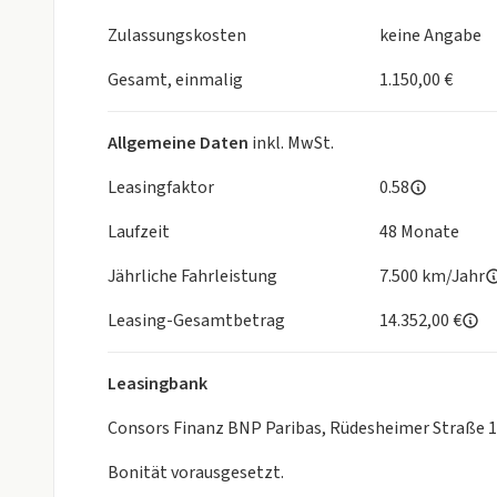
KESSY (Schlüsselloses Zugangs- und Start-Stopp-
Komfortöffnung der Heckklappe
Zulassungskosten
keine Angabe
Rückfahrkamera
Elektrisch anklappbare, beheizbare Außenspiegel;
Gesamt, einmalig
1.150,00 €
Fahrprofilauswahl
Sportfahrwerk
Allgemeine Daten
inkl. MwSt.
uvm.
Leasingfaktor
0.58
WEITERE VORTEILE IM ÜBERBLICK
Laufzeit
48 Monate
+ Garantie und Inspektion deutschlandweit bei jed
jeder freien autorisierten Meisterwerkstatt.
Jährliche Fahrleistung
7.500 km/Jahr
+ Europemobile ist seit 23 Jahren die Topadresse 
+ Bereits mehr als 55.000 zufriedene Autokäufer!
Leasing-Gesamtbetrag
14.352,00 €
+ Sie erhalten bei uns einen superschnellen Top Ser
+ Wir sind Deutschlands erste Adresse rund um das
Leasingbank
OPTIONALE SERVICES:
Consors Finanz BNP Paribas, Rüdesheimer Straße 
- Anschlussgarantie erweiterbar auf 5 Jahre (Beispi
Bonität vorausgesetzt.
gesamt). (Nur für Fahrzeuge mit 2-3 jähriger Garant