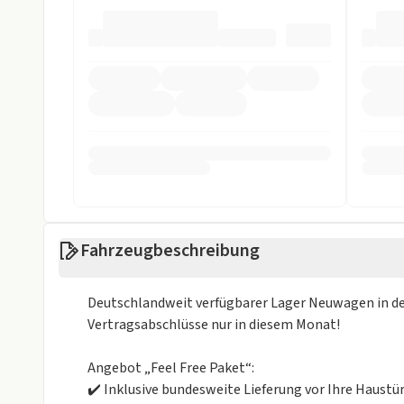
Sprachsteuerung
Start/Stop-Au
Touchscreen
USB
Sicherheit
ABS
Abstandstem
Alarmanlage
ASR
Beifahrer-Airbag
Einparkhilfe
Einparkhilfe hinten
Einparkhilfe v
Fahrzeugbeschreibung
ESP
Fahrer-Airbag
Deutschlandweit verfügbarer Lager Neuwagen in der
LED Scheinwerfer
LED Tagfahrli
Vertragsabschlüsse nur in diesem Monat!
Müdigkeits-Warnsystem
Notbremsassi
Angebot „Feel Free Paket“:
Reifendruckkontrollsystem
Rückfahrkame
✔️ Inklusive bundesweite Lieferung vor Ihre Haustür