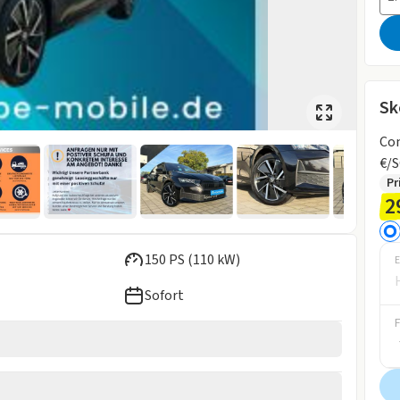
Sk
Com
€/
Pr
2
150 PS (110 kW)
E
Sofort