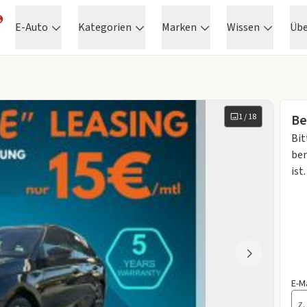
E-Auto
Kategorien
Marken
Wissen
Üb
1
/
18
Be
Bit
ben
ist.
E-M