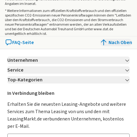
Angaben im Inserat.
* Weitere Informationen zum offiziellen Kraftstoffverbrauch und den offiziellen
spezifischen CO2-Emissionen neuer Personenkraftwagen können dem "Leitfaden
über den Kraftstoffverbrauch, die CO2-Emissionen und den Stromverbrauch
neuer Personenkraftwagen" entnommen werden, der an allen Verkaufsstellen
und bei der Deutschen Automobil Treuhand GmbH unter www.dat.de
unentgeltlich erhältlich ist.
FAQ-Seite
Nach Oben
Unternehmen
Service
Über LeasingMarkt.de
Top-Kategorien
Kontakt
Karriere
Jetzt bewerben!
Leasing Deals
Ratgeber
Für Händler
In Verbindung bleiben
Gebrauchtwagen Leasing
Magazin
Kooperation mit AutoScout24
Erhalten Sie die neuesten Leasing-Angebote und weitere
Services zum Thema Leasing von uns und den mit
Leasing ohne Anzahlung
Datenschutz-Einstellungen
AGB
LeasingMarkt.de verbundenen Unternehmen, kostenlos
E-Auto Leasing
So funktioniert’s
Datenschutz
per E-Mail.
Privatleasing
Häufig gestellte Fragen