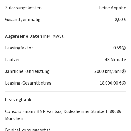
Garantieverlängerung 4 Jahre / 90.000 km
Zulassungskosten
keine Angabe
Paket "Licht & Sicht" bestehend aus: Matrix-LED-
Gesamt, einmalig
0,00 €
Scheinwerfer mit variabler Lichtverteilung,
Kurvenlichtfunktion und Schlechtwetterlicht, LED-
Tagfahrlicht, Coming-/Leaving-Home-Funktion; LED-
Allgemeine Daten
inkl. MwSt.
Heckleuchten
Ambientebeleuchtung für das Armaturenbrett und
Leasingfaktor
0.59
Vorder-/Hintertüren
Laufzeit
48 Monate
Elektrisch einstellbarer Fahrersitz mit Memory-Funktion;
Beifahrersitz mit manueller Höhenverstellung
Jährliche Fahrleistung
5.000 km/Jahr
Klimaanlage Climatronic (3-Zonen)
Digital Cockpit Plus
Leasing-Gesamtbetrag
18.000,00 €
Phonebox mit induktiver Ladefunktion
Wireless SmartLink (Apple CarPlay, Android Auto)
Leasingbank
Elektrische Heckklappenbedienung
KESSY (schlüsselloses Zugangs- und Start-Stopp-System) +
Consors Finanz BNP Paribas, Rüdesheimer Straße 1, 80686
Diebstahlwarnanlage mit Innenraumüberwachung
München
Spurwechsel- (Side Assist) und Ausparkassistent sowie
Bonität vorausgesetzt.