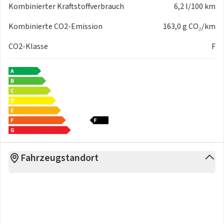
Leasing!
Kombinierter Kraftstoffverbrauch
6,2 l/100 km
Kombinierte CO2-Emission
163,0 g CO₂/km
CO2-Klasse
F
Fahrzeugstandort