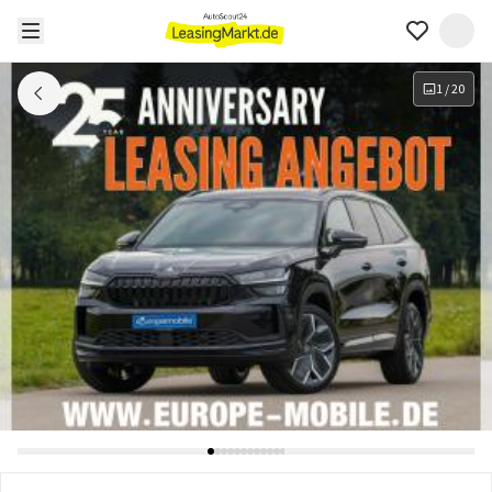
1
/
20