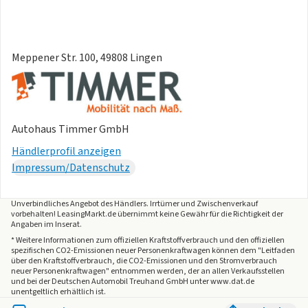
- Dekor-Einlagen
- Einstiegleisten in den Türausschnitten
- Kopfstützen für Vordersitze
Meppener Str. 100, 49808 Lingen
- Zusätzliche Außengeräuschdämpfung
- Gepäckraumbodenbelag, Flachnadelflies
- Nichtraucherausführung
- Kindersicherung, manuell
Autohaus Timmer GmbH
- Sonnenblenden,mit Make-up-Spiegel beleuchtet auf
Fahrer und Beifahrerseite
Händlerprofil anzeigen
- Kühlerschutzgitter
Impressum/Datenschutz
- Drehstromgenerator 180 A
- Feststellbremse
Unverbindliches Angebot des
Händlers
. Irrtümer und Zwischenverkauf
- Zus. Karosserieabdeckungen Steinschlag- schutz
vorbehalten! LeasingMarkt.de übernimmt keine Gewähr für die Richtigkeit der
Angaben im Inserat.
- MPV
* Weitere Informationen zum offiziellen Kraftstoffverbrauch und den offiziellen
- Luftfilter für Staubreiche Länder
spezifischen CO2-Emissionen neuer Personenkraftwagen können dem "Leitfaden
- Tür und Seitenverkleidung
über den Kraftstoffverbrauch, die CO2-Emissionen und den Stromverbrauch
neuer Personenkraftwagen" entnommen werden, der an allen Verkaufsstellen
- Erweiterte Innengeräuschdämpfung
und bei der Deutschen Automobil Treuhand GmbH unter www.dat.de
unentgeltlich erhältlich ist.
- Zus.Rückstrahler (Türbereich)