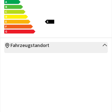
Funktion
- Matrix-Beam
- Ambientelicht Ausführung 2
- Nebelschlussleuchte
- 2 Leseleuchten vorn
Räder + Reifen:
- Reifendruckkontrolle
Fahrzeugstandort
- Leichtmetallräder 'SAGITARIUS' anthrazit 8J x 19' - 4 Stk.
- Reifen 225/40 R19 93W xl Rollwiderstandsoptimiert
- Abdeckungen für Leichtmetallräder
- Radschrauben Standard
Pakete:
- Ablagenpaket 3
- 'Sunset'
- Soundpaket 'branded'
- Comfort Paket
- Chrom-Paket
Sonstiges:
- Bordliteratur in deutsch