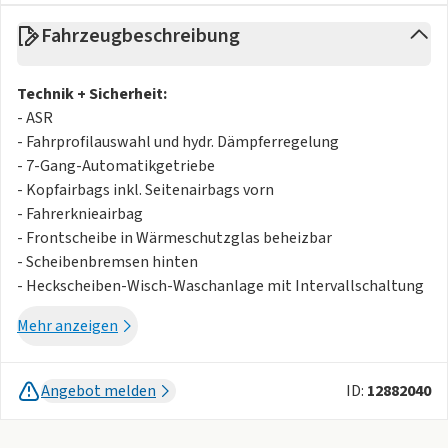
Fahrzeugbeschreibung
Technik + Sicherheit:
- ASR
- Fahrprofilauswahl und hydr. Dämpferregelung
- 7-Gang-Automatikgetriebe
- Kopfairbags inkl. Seitenairbags vorn
- Fahrerknieairbag
- Frontscheibe in Wärmeschutzglas beheizbar
- Scheibenbremsen hinten
- Heckscheiben-Wisch-Waschanlage mit Intervallschaltung
- Scheibenbremsen vorn
Mehr anzeigen
- Dreip.Automatikgurte vo.m.Gurtstraffer und
Höheneinstellung
- Außentemperatur-Anzeige
Angebot melden
ID:
12882040
- Dynamiklenkung
- Start/Stopp-Anlage mit Rekuperation (Bremsenergie-