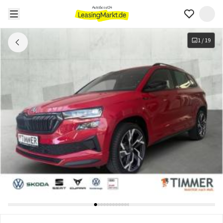
1
/
19