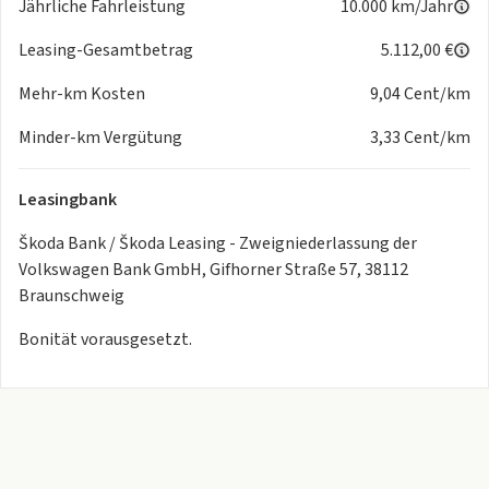
Jährliche Fahrleistung
10.000 km/Jahr
- Mittelarmlehne vorn
- Rücksitzbank ungeteilt, Lehne geteilt umlegbar mit
Leasing-Gesamtbetrag
5.112,00 €
Mittelarmlehne
Mehr-km Kosten
9,04 Cent/km
- Sport-Komfortsitze vorn
- Lendenwirbelstütze, manuell einstellbar in
Minder-km Vergütung
3,33 Cent/km
Vordersitzlehnen
- Höhenverstellbare Fahrer- und Beifahrersitze
Leasingbank
- Design SportLine Sitzbezüge in Stoff
- 3. Kopfstütze hinten
Škoda Bank / Škoda Leasing - Zweigniederlassung der
- Dreip.Automatikgurte hinten außen mit ECE-Label
Volkswagen Bank GmbH, Gifhorner Straße 57, 38112
Aussen:
Braunschweig
- Grossdach-System
- Panorama Schiebedach
Bonität vorausgesetzt.
- 'KESSY FULL' ohne SAFE System
- Außenspiegel, automatisch abblendbar elektrisch
anklapp-/einstell-/beheizbar
- Anhängevorrichtung mechanisch schwenkbar und
elektrisch auslösbar