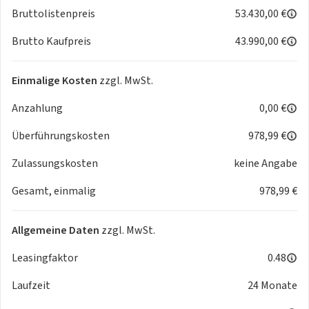
- 'SIDE ASSIST' - Toter Winkel Assistent
Bruttolistenpreis
53.430,00 €
- Lane Assist mit adaptiver Spurführung + Emergency Assist
Brutto Kaufpreis
43.990,00 €
- Ablenkungs- und Müdigkeitserkennung
- ECO-Funktion
- Einparkhilfe Plus vorn und hinten
Einmalige Kosten
zzgl. MwSt.
- Scheibenwischer-Intervallschaltung mit
Anzahlung
0,00 €
Licht/Regensensor
- Notrufsystem eCall+
Überführungskosten
978,99 €
- Waschwasser-Standanzeige
Innen:
Zulassungskosten
keine Angabe
- 3-Speichen-Sportmultifunktionsleder- lenkrad mit dem
Gesamt, einmalig
978,99 €
Heizung und Schaltwippen für das DSG
- 'Virtual Cockpit'
- Textilfußmatten
Allgemeine Daten
zzgl. MwSt.
- Elektrische Luftzusatzheizung
- Schalthebelknopf/-Griff in Leder
Leasingfaktor
0.48
- 12V Steckdose im Kofferraum
Laufzeit
24 Monate
Sitze + Polster:
- Beheizbare Vorder- und Rücksitze