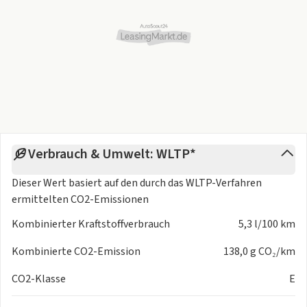
- Anhängerkupplung schwenkbar, el. auslösbar und mit
Adapter
- Dachreling, schwarz
- Heckspoiler
- Virtuelles Pedal
- Außenspiegel rechts, konvex
- Doppelton-Signalhorn
- Zierleisten schwarz
- Außenspiegel links, konvex
- Stoßfänger Sport
Verbrauch & Umwelt: WLTP*
Scheinwerfer + Leuchten:
Dieser Wert basiert auf den durch das
WLTP-Verfahren
- Leuchtweitenregulierung,autom/dynamisch mit
ermittelten CO2-Emissionen
Kurvenfahrlicht (AFS 1)
- LED- Hauptscheinwerfer mit variabler Lichtverteilung
Kombinierter Kraftstoffverbrauch
5,3 l/100 km
- LED-SBBR-Leuchte, Lichtfunktionen animiert, spezielles
Styling
Kombinierte CO2-Emission
138,0 g CO₂/km
- Allwetter, Abbiege und Autobahnlicht
CO2-Klasse
E
- Scheinwerferreinigungsanlage
- Fahrlichtassistent sowie Coming- und Leaving Home-