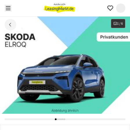
1
/
6