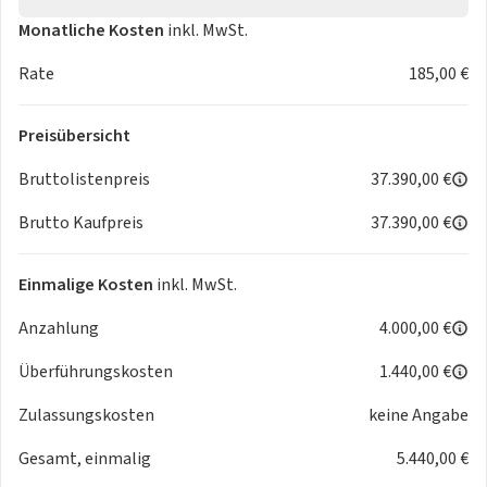
* Doppelton-Signalhorn
Monatliche Kosten
inkl. MwSt.
* Drehstromgenerator 50 A
* Dreipunkt-Automatiksicherheitsgurte mit Gurtstraffer für
Rate
185,00 €
die äußeren Rücksitzplätze
* E-Sound (Außenlautsprecher zur Erzeugung eines
Preisübersicht
Fahrgeräuschs)
* Einstellbare Lendenwirbelstützen in den Vordersitzen
Bruttolistenpreis
37.390,00 €
* Elektrisch einstell-
Brutto Kaufpreis
37.390,00 €
, anklapp- und beheizbare Außenspiegel mit automatischer
Abblendung (Fahrerseite)
* Elektrische Lenksäulenverriegelung
Einmalige Kosten
inkl. MwSt.
* Elektrische Luftzusatzheizung
Anzahlung
4.000,00 €
* Elektro-Motor mit maximaler Systemleistung 140 kW
* Elektronische Parkbremse inklusive Auto-Hold-Funktion
Überführungskosten
1.440,00 €
* Steuerung Antennenfrequenz (FM)
* Steuerung FOD Funktionen
Zulassungskosten
keine Angabe
* Steuerung Motor
Gesamt, einmalig
5.440,00 €
* Trommelbremsen hinten
* Verkehrszeichenerkennung