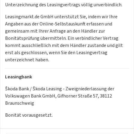
Materialien
Unterzeichnung des Leasingvertrags völlig unverbindlich.
* ISOFIX-Verankerung auf dem Beifahrersitz und den äußeren
Rücksitzen inklusive Top-
Leasingmarkt.de GmbH unterstützt Sie, indem wir Ihre
Tether
Angaben aus der Online-Selbstauskunft erfassen und
* Klimaanlage Climatronic (2-Zonen)
gemeinsam mit Ihrer Anfrage an den Händler zur
* Kopfstützen hinten (3 Stück)
Bonitätsprüfung übermitteln. Ein verbindlicher Vertrag
* Kopfstützen vorn, höheneinstellbar
kommt ausschließlich mit dem Händler zustande und gilt
* Ladekabel für AC-Ladestationen (Mode-3-Ladekabel, Typ 2,
erst als geschlossen, wenn Sie den Leasingvertrag
16A)
unterzeichnet haben.
* LED-Hauptscheinwerfer
* Manuelle Gepäckraumklappe
Leasingbank
* Manuelle Kindersicherung der hinteren Türen
* Manuelle Leuchtweitenregulierung
Škoda Bank / Škoda Leasing - Zweigniederlassung der
* Maximale DC-Ladeleistung (Gleichstrom)
Volkswagen Bank GmbH, Gifhorner Straße 57, 38112
* Mittelarmlehne vorn inklusive Ablagefach
Braunschweig
* Notruffunktion eCall+
Bonität vorausgesetzt.
* Onboard Ladegerät (11 kW)
* Parksensoren hinten mit Rangierbremsfunkion
* Proaktiver Insassenschutz mit Front-