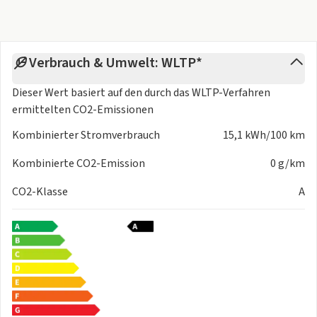
* Hochvolt-Batterie 61 kWh (brutto)
* Intelligenter Geschwindigkeitsassistent (ISA) und
Speedlimiter
Verbrauch & Umwelt: WLTP*
(Geschwindigkeitsbegrenzer)
* Kältemittel R1234yf
Dieser Wert basiert auf den durch das
WLTP-Verfahren
* Karosserievariante SUV
ermittelten CO2-Emissionen
* Linkslenker
* Modellbezeichnung am Heck
Kombinierter Stromverbrauch
15,1 kWh/100 km
* Radhausbeplankung aus Kunststoff
Kombinierte CO2-Emission
0 g/km
* Scheibenbremsen vorn
* Serviceanzeige 2 Jahre (fest) ohne km Elektro-Fahrzeug
CO2-Klasse
A
* Standard Fertigungsablauf
* Standardfahrwerk hinten
* Steuerung Typschild M1-PKW
* Steuerung UN-ECE
* Steuerung UWB-Trägerfrequenz
* Steuerung Zellmodul
* Vorbereitung für Alkohol-Wegfahrsperre