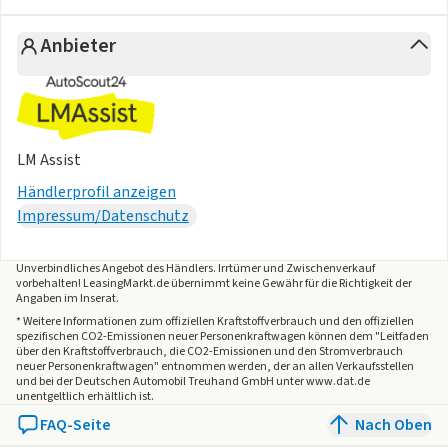
* Standardfahrwerk vorn
* Steuerung Abgas
Anbieter
* Steuerung Ausstattung
* Steuerung Bauteilesatz und Bauvorschrift
* Steuerung Drehmoment
* Steuerung Essence
* Steuerung Fahrwerk
LM Assist
* Steuerung Fahrzeugklassendifferenzierung
Händlerprofil anzeigen
* Steuerung Funktionspaket
Impressum/Datenschutz
* Steuerung Getriebeübersetzung
* Steuerung Gewichtsbereich
* Steuerung Hinterachsgewicht
Unverbindliches Angebot des
Händlers
. Irrtümer und Zwischenverkauf
vorbehalten! LeasingMarkt.de übernimmt keine Gewähr für die Richtigkeit der
* Steuerung Infotainment
Angaben im Inserat.
* Steuerung Interieur
* Weitere Informationen zum offiziellen Kraftstoffverbrauch und den offiziellen
spezifischen CO2-Emissionen neuer Personenkraftwagen können dem "Leitfaden
* Steuerung Klimazonen
über den Kraftstoffverbrauch, die CO2-Emissionen und den Stromverbrauch
* Steuerung Ladung
neuer Personenkraftwagen" entnommen werden, der an allen Verkaufsstellen
und bei der Deutschen Automobil Treuhand GmbH unter www.dat.de
* Steuerung Leergewichtsbereich
unentgeltlich erhältlich ist.
* Steuerung Plattformgruppenklasse
FAQ-Seite
Nach Oben
* Steuerung Produktanpassung