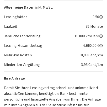
* Waschwasserstandskontrolle
Allgemeine Daten
inkl. MwSt.
* Wireless SmartLink (Andriod Auto, Apple CarPlay)
* Zentralverriegelung und Easy Start sowie SAFE-Sicherung
Leasingfaktor
0.50
* Antriebssystem BEV
Laufzeit
36 Monate
* Außenspiegel Fahrerseite konvex, Beifahrerseite konvex
* Betriebserlaubnis Nachtrag
Jährliche Fahrleistung
10.000 km/Jahr
* Fahrlichtassistent (Easy Light Assist)
* Frontscheibe in Wärmeschutzglas
Leasing-Gesamtbetrag
6.660,00 €
* Gepäckraumabdeckung
Mehr-km Kosten
10,83 Cent/km
* Gepäckraumbeleuchtung
* Getriebe für Elektroantrieb (1-Gang)
Minder-km Vergütung
3,93 Cent/km
* Gurtanlegesignalisation
* Heckscheibenwischer inklusive Scheibenwaschanlage
Ihre Anfrage
* Heckspoiler
* Höheneinstellbare Vordersitze
Damit Sie Ihren Leasingvertrag schnell und unkompliziert
* Infotainment Online
abschließen können, benötigt die Bank bestimmte
* Infotainmentsystem
persönliche und finanzielle Angaben von Ihnen. Die Anfrage
* Interieur aus Stoff, kombiniert mit hochwertigen
mit Ihren Angaben aus der Selbstauskunft ist bis zur