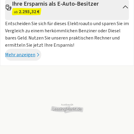
Ihre Ersparnis als E-Auto-Besitzer
, Heck- und Seitenaufprallerkennung
* Radschrauben Standard
2.293,32 €
ab
* Reflektor in den Seitentüren vorn
Entscheiden Sie sich für dieses Elektroauto und sparen Sie im
* Regensensor
Vergleich zu einem herkömmlichen Benziner oder Diesel
* Reifendrucküberwachung
bares Geld. Nutzen Sie unseren praktischen Rechner und
* Rückfahrkamera
ermitteln Sie jetzt Ihre Ersparnis!
* Rücksitzlehne geteilt umlegbar
* Scheiben seitlich und hinten in Wärmeschutzverglasung
Mehr anzeigen
* Schnellladeanschluss (CCS / Combo 2)
* Seitenairbags vorn sowie Center-Airbag und Kopfairbags
* Sonnenblenden mit beleuchtetem Spiegel auf Fahrer- und
Beifahrerseite
* Sprachsteuerung
* Spurhalteassistent (Lane Assist)
* Spurwechsel- und Ausparkassistent sowie Ausstiegswarner
(Side Assist)
* Betriebsspannung 12 Volt
* Geschwindigkeitsabhängige Servolenkung
* Heckantrieb