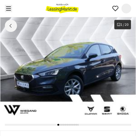
1
/
20