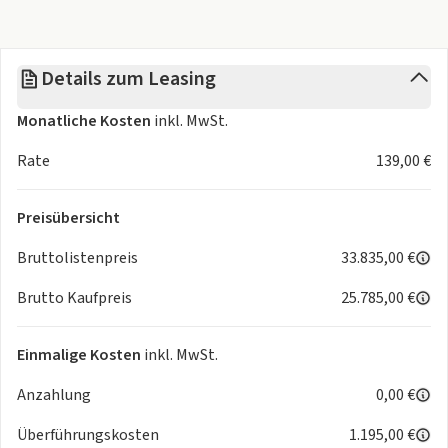
- Beifahrerairbag-Deaktivierung
- Fahrerairbag
- Kopfairbagsystem
Details zum Leasing
- Seitenairbags vorn
- Antriebsschlupfregelung (ASR)
Monatliche Kosten
inkl. MwSt.
- Gurtanlegekontrolle
Komfort & Klima:
Rate
139,00 €
- Bordcomputer
- elektr. Spiegel beheizt
Preisübersicht
- ISOFIX Kindersitzbefestigung
- Zentralverriegelung mit Fernbedienung
Bruttolistenpreis
33.835,00 €
- (2-Zonen Klimaautomatik)
Brutto Kaufpreis
25.785,00 €
- ATA / Aussentemperaturanzeige
- Center Lock Schalter
- Colorglas
Einmalige Kosten
inkl. MwSt.
- Drehzahlmesser
Anzahlung
0,00 €
- Heckscheibenwischer
- Multifunktionsanzeige (MFA)
Überführungskosten
1.195,00 €
- Scheibenwaschdüsen beheizt