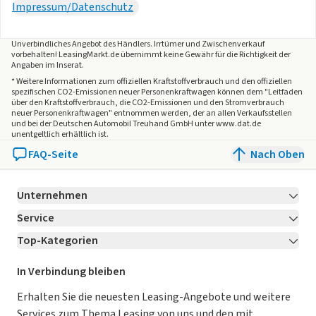
Impressum/Datenschutz
Unverbindliches Angebot des
Händlers
. Irrtümer und Zwischenverkauf
vorbehalten! LeasingMarkt.de übernimmt keine Gewähr für die Richtigkeit der
Angaben im Inserat.
* Weitere Informationen zum offiziellen Kraftstoffverbrauch und den offiziellen
spezifischen CO2-Emissionen neuer Personenkraftwagen können dem "Leitfaden
über den Kraftstoffverbrauch, die CO2-Emissionen und den Stromverbrauch
neuer Personenkraftwagen" entnommen werden, der an allen Verkaufsstellen
und bei der Deutschen Automobil Treuhand GmbH unter www.dat.de
unentgeltlich erhältlich ist.
FAQ-Seite
Nach Oben
Unternehmen
Service
Über LeasingMarkt.de
Top-Kategorien
Kontakt
Karriere
Jetzt bewerben!
Leasing Deals
Ratgeber
Für Händler
In Verbindung bleiben
Gebrauchtwagen Leasing
Magazin
Kooperation mit AutoScout24
Erhalten Sie die neuesten Leasing-Angebote und weitere
Services zum Thema Leasing von uns und den mit