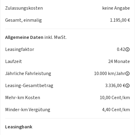
- Sitzhöhen- / Lenkradverstellung
Zulassungskosten
keine Angabe
- teilbare Rücksitzbank/-Lehne
Gesamt, einmalig
1.195,00 €
Reifen & Felgen:
- Alufelgen 16 Zoll
Interieur & Design:
Allgemeine Daten
inkl. MwSt.
- Multifunktionslenkrad
- Bedienelemente am Lenkrad
Leasingfaktor
0.42
- Getränkehalter
Laufzeit
24 Monate
Gepäck- / Ladehilfen:
- Laderaumabdeckung
Jährliche Fahrleistung
10.000 km/Jahr
Umwelt & Laden:
- E10 geeignet
Leasing-Gesamtbetrag
3.336,00 €
- Katalysator
Mehr-km Kosten
10,00 Cent/km
- Start/Stopp Automatic
Weitere Informationen:
Minder-km Vergütung
4,40 Cent/km
- unfallfrei
Leasingbank
Zwischenverkauf und Irrtümer vorbehalten. Die