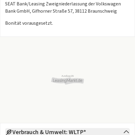
- Telematik/Notrufsystem (Vorbereitung)
SEAT Bank/Leasing Zweigniederlassung der Volkswagen
- Bordcomputer
Bank GmbH, Gifhorner Straße 57, 38112 Braunschweig
- Innenspiegel automatisch abblendend
- Climatronic
Bonität vorausgesetzt.
- elektr. Spiegel beheizt
- ISOFIX Kindersitzbefestigung
- Zentralverriegelung mit Fernbedienung
- (2-Zonen Klimaautomatik)
- 12V Steckdose
- abgedunkelte Scheibe(n)
- Aktivkohlefilter
- ATA / Aussentemperaturanzeige
- Center Lock Schalter
- Colorglas
- Heckscheibenwischer
- Mittelarmlehne
- Pollenfilter
- Sitzhöhenverstellung
- teilbare Rücksitzbank/-Lehne
Verbrauch & Umwelt: WLTP*