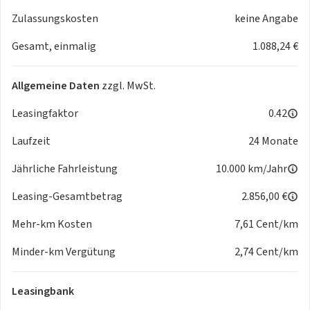
- App-Connect
Zulassungskosten
keine Angabe
Sicherheit & Technik:
Gesamt, einmalig
1.088,24 €
- elektronische Differenzialsperre XDS
- Elektronische Bremskraftverteilung (EBV)
- Beifahrerairbag
Allgemeine Daten
zzgl. MwSt.
- Beifahrerairbag-Deaktivierung
- Fahrerairbag
Leasingfaktor
0.42
- Kopfairbagsystem
Laufzeit
24 Monate
- Seitenairbags vorn
- Antriebsschlupfregelung (ASR)
Jährliche Fahrleistung
10.000 km/Jahr
- Bremsassistent (BAS)
- Fahrzeugfront mit Fußgängerschutz
Leasing-Gesamtbetrag
2.856,00 €
- Gurtanlegekontrolle
Mehr-km Kosten
7,61 Cent/km
- Multikollisionsbremse
- Seitenaufprallschutz
Minder-km Vergütung
2,74 Cent/km
- Sicherheitsgurte mit Gurtstraffern
Komfort & Klima:
Leasingbank
- Spiegel elektrisch klappbar