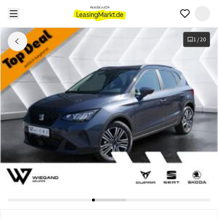
1
/
20