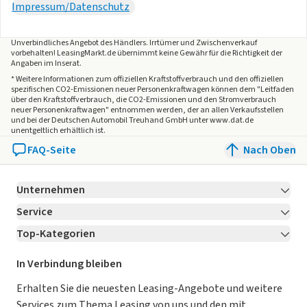
Impressum/Datenschutz
rechtsverbindliche Gewährleistung dar. Verbindlich sind
nur die Vereinbarungen im Kaufvertrag und der
Auftragsbestätigung. Bitte beachten Sie, dass bestimmte
Unverbindliches Angebot des
Händlers
. Irrtümer und Zwischenverkauf
vorbehalten! LeasingMarkt.de übernimmt keine Gewähr für die Richtigkeit der
Sonderausstattungen zusätzliche Kosten verursachen
Angaben im Inserat.
können. Detaillierte Informationen zum
* Weitere Informationen zum offiziellen Kraftstoffverbrauch und den offiziellen
Ausstattungsumfang erhalten Sie von unserem
spezifischen CO2-Emissionen neuer Personenkraftwagen können dem "Leitfaden
über den Kraftstoffverbrauch, die CO2-Emissionen und den Stromverbrauch
Verkaufspersonal.
neuer Personenkraftwagen" entnommen werden, der an allen Verkaufsstellen
und bei der Deutschen Automobil Treuhand GmbH unter www.dat.de
unentgeltlich erhältlich ist.
FAQ-Seite
Nach Oben
Unternehmen
Service
Über LeasingMarkt.de
Top-Kategorien
Kontakt
Karriere
Jetzt bewerben!
Leasing Deals
Ratgeber
Für Händler
In Verbindung bleiben
Gebrauchtwagen Leasing
Magazin
Kooperation mit AutoScout24
Erhalten Sie die neuesten Leasing-Angebote und weitere
Services zum Thema Leasing von uns und den mit