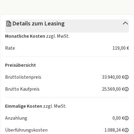
- LED Kennzeichenleuchte
Media & Infotainment:
- SEAT Media System
Details zum Leasing
- APPS
- Touchscreen-Display
Monatliche Kosten
zzgl. MwSt.
- Radio
- Audiosystem MP3-fähig
Rate
119,00 €
- DAB Tuner
- iPod®/iPhone®/Android Schnittstelle
Preisübersicht
- USB-Schnittstelle/Anschluss
- Bluetooth Schnittstelle
Bruttolistenpreis
33.940,00 €
- Freisprecheinrichtung
Brutto Kaufpreis
25.569,00 €
- Full Link
- Komfort Telefonie
- Sprachsteuerung-/Bedienung
Einmalige Kosten
zzgl. MwSt.
- Telefonvorbereitung mit Bluetooth
Anzahlung
0,00 €
- Apple Car Play / Vorbereitung
- Induktionsladeschale für Smartphone / Wireless Charging
Überführungskosten
1.088,24 €
- Android Auto / Vorbereitung