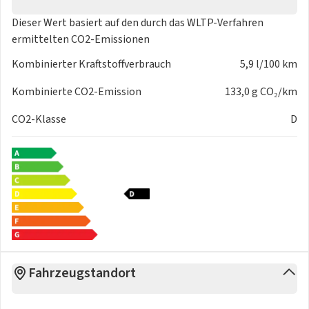
Reifen & Felgen:
Dieser Wert basiert auf den durch das
WLTP-Verfahren
- Alufelgen 17 Zoll
ermittelten CO2-Emissionen
- Pannenset
- Reifendruck-Kontrolle
Kombinierter Kraftstoffverbrauch
5,9 l/100 km
Exterieur & Design:
- Kontrastlackierung
Kombinierte CO2-Emission
133,0 g CO₂/km
- Dachreling
CO2-Klasse
D
- Heckspoiler
- Chrompaket
Interieur & Design:
- virtuelle Instrumente
- Sportlederlenkrad
- Multifunktionslenkrad
- Bedienelemente am Lenkrad
- Lenkradverstellung
Gepäck- / Ladehilfen:
Fahrzeugstandort
- variabler Ladeboden
- Laderaumabdeckung
Umwelt & Laden: