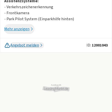
Assistenzsysteme:
- Verkehrszeichenerkennung
- Frontkamera
- Park Pilot System (Einparkhilfe hinten)
- Parklenkassistent
Mehr anzeigen
- Rückfahrkamera
- City-/Notbremsassistent / Funktion
- Müdigkeitserkennung / Aufmerksamkeitsassistent
Angebot melden
ID:
12001043
- Geschwindigkeitsbegrenzer
- Berganfahrassistent
- Lichtsensor
- Regensensor
- Front Assist
- Multifunktionskamera
- Spurhalteassistent
Licht:
- LED Scheinwerfer
- LED Tagfahrlicht
- coming home / leaving home