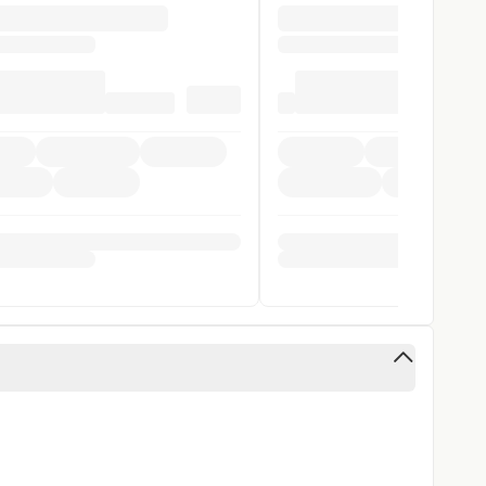
arnsystem
ntrollsystem
stent
gen