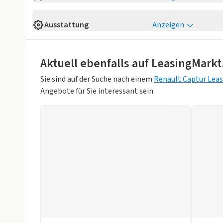
Verfügbarkeit
Sofort
Ausstattung
Anzeigen
Kilometerstand
5 km
Komfort
Fahrzeugaufbau
SUV / Gelände
elektr. anklappb. Aussenspiegel
elektr. Fenste
Aktuell ebenfalls auf LeasingMarkt
Anzahl der Türen
4/5
Klimaanlage
Sitzheizung v
Sie sind auf der Suche nach einem
Renault Captur Lea
Farbe
Grau (Stahl-Gr
Angebote für Sie interessant sein.
teilbare Rücksitzbank
Tempomat
Hubraum
999 ccm
Technik
Weniger anzei
Multifunktionslenkrad
Sprachsteuer
Start/Stop-Automatik
Sicherheit
ABS
Beifahrer-Airb
Einparkhilfe
Einparkhilfe h