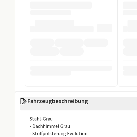
ESP
Fahrer-Airbag
LED Scheinwerfer
Müdigkeits-W
Notbremsassistent
Reifendruckko
Rückfahrkamera
Spurhalteassi
Sonstige
Alufelgen
Isofix
Metalliclackierung
Weniger anzei
Fahrzeugbeschreibung
Stahl-Grau
- Dachhimmel Grau
- Stoffpolsterung Evolution