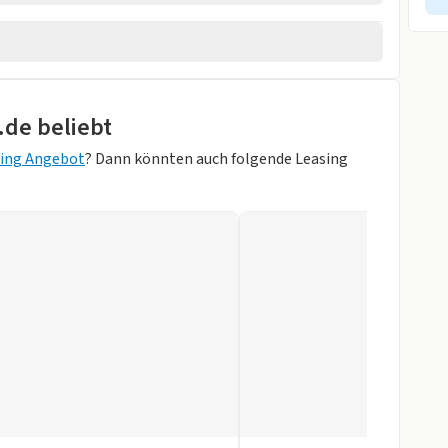
wagen
rheber
.de beliebt
orne
sing Angebot
? Dann könnten auch folgende Leasing
au)
gen
ung
ag
inten