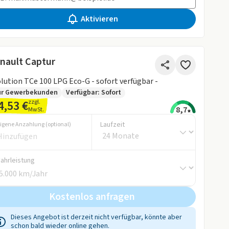
Aktivieren
nault Captur
lution TCe 100 LPG Eco-G - sofort verfügbar -
ur Gewerbekunden
Verfügbar: Sofort
4,53 €
zzgl.
8,7
MwSt.
Laufzeit
igene Anzahlung (optional)
Fahrleistung
Kostenlos anfragen
Dieses Angebot ist derzeit nicht verfügbar, könnte aber
schon bald wieder online gehen.