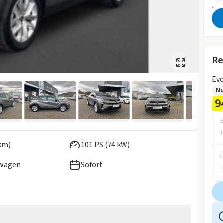
Re
Evo
N
9
E
km)
101 PS (74 kW)
ewagen
Sofort