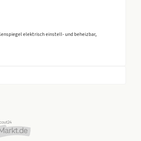
spiegel elektrisch einstell- und beheizbar,
stent mit automatischer Aktivierung der
g, Einparkhilfe hinten, Fahrer- und Beifahrerairbag,
sterheber hinten elektrisch, Haifischantenne,
z und den hinteren Außenplätzen, Kopf- und Thorax-
uelle Klimaanlage, Mittelarmlehne vorne, Mobilitäts-
rner, Not-Spurhalteassistent, Notbremsassistent mit
4-Zoll-Touchscreen inkl. Smartphone Replikation,