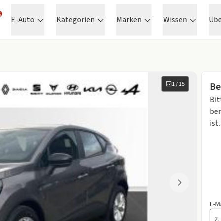
E-Auto
Kategorien
Marken
Wissen
Üb
1
/
15
Be
Bit
ben
ist.
E-M