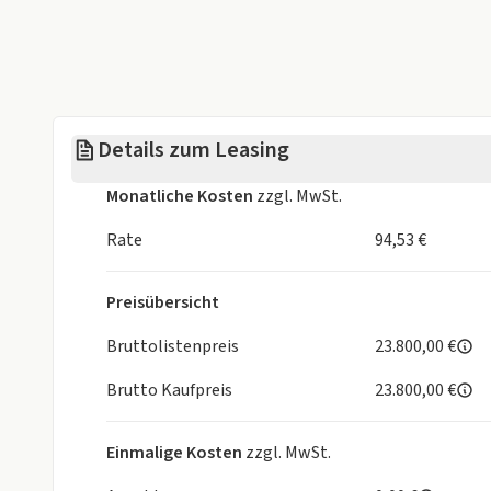
Reifendruck–
Kontrollsystem, Rückfahrkamera, Rücksitzbank as
Sicherheitsabstandswarner,
Sicherheitsgurt-Kontrollsystem, Tempopilot mit 
Details zum Leasing
Monatliche Kosten
zzgl. MwSt.
Rate
94,53 €
Preisübersicht
Bruttolistenpreis
23.800,00 €
Brutto Kaufpreis
23.800,00 €
Einmalige Kosten
zzgl. MwSt.