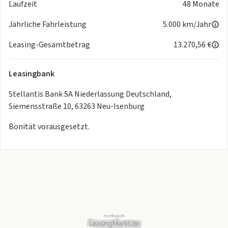
Laufzeit
48 Monate
+Seitenschutzleisten in Perla Nera Schwarz
+Sicht-Paket (Lichtsensor, Regensensor)
Jährliche Fahrleistung
5.000 km/Jahr
+Sonnenblenden, Fahrer und Beifahrer, inkl. Make-up-
Spiegeln
Leasing-Gesamtbetrag
13.270,56 €
+Stahlfelgen 17“ mit Radzierblenden
+Stoßfänger vorn und hinten in Wagenfarbe lackiert
Leasingbank
+Türaußengriffe in Wagenfarbe lackiert
+Zentralverriegelung mit Funkfernbedienung
Stellantis Bank SA Niederlassung Deutschland,
Siemensstraße 10, 63263 Neu-Isenburg
Bonität vorausgesetzt.