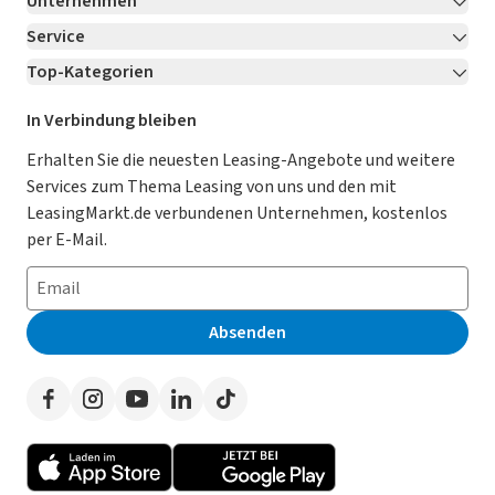
Unternehmen
Service
Über LeasingMarkt.de
Top-Kategorien
Kontakt
Karriere
Jetzt bewerben!
Leasing Deals
Ratgeber
Für Händler
In Verbindung bleiben
Gebrauchtwagen Leasing
Magazin
Kooperation mit AutoScout24
Erhalten Sie die neuesten Leasing-Angebote und weitere
Services zum Thema Leasing von uns und den mit
Leasing ohne Anzahlung
Datenschutz-Einstellungen
AGB
LeasingMarkt.de verbundenen Unternehmen, kostenlos
E-Auto Leasing
So funktioniert’s
Datenschutz
per E-Mail.
Privatleasing
Häufig gestellte Fragen
Impressum
Leasing-Vergleiche
Leasing-Lexikon
Erklärung zur Barrierefreiheit
Absenden
Herstellerverzeichnis
Auto-Tests
Presse
Händlerverzeichnis
Werben auf LeasingMarkt.de
Autoleasing in der Nähe