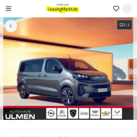
1
/
1