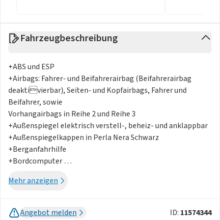
Fahrzeugbeschreibung
+ABS und ESP
+Airbags: Fahrer- und Beifahrerairbag (Beifahrerairbag
deaktivierbar), Seiten- und Kopfairbags, Fahrer und
Beifahrer, sowie
Vorhangairbags in Reihe 2 und Reihe 3
+Außenspiegel elektrisch verstell-, beheiz- und anklappbar
+Außenspiegelkappen in Perla Nera Schwarz
+Berganfahrhilfe
+Bordcomputer
+Combo-Anschluss (Combined Charging System CCS) am
Mehr anzeigen
Fahrzeug
+Digitales Kombiinstrument mit hochauflösendem 10"-
Bildschirm, einstell- und individualisierbar
Angebot melden
ID:
11574344
+Eco-LED-Scheinwerfer