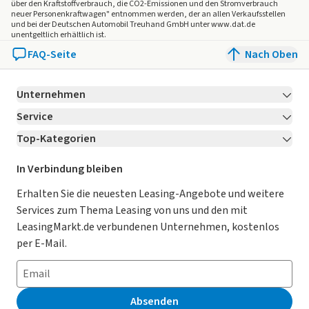
über den Kraftstoffverbrauch, die CO2-Emissionen und den Stromverbrauch
- Gepäckraumklappe mit automatischer Öffnung /
neuer Personenkraftwagen" entnommen werden, der an allen Verkaufsstellen
und bei der Deutschen Automobil Treuhand GmbH unter www.dat.de
Sensorsteuerung
unentgeltlich erhältlich ist.
- Laderaumabdeckung
FAQ-Seite
Nach Oben
- Verzurrösen
Umwelt & Laden:
- Bremsenergie-Rückgewinnung
Unternehmen
- E10 geeignet
Service
Über LeasingMarkt.de
- Effizienzklasse B
Top-Kategorien
Kontakt
- EURO 6e
Karriere
Jetzt bewerben!
- Katalysator
Leasing Deals
Ratgeber
Für Händler
In Verbindung bleiben
- Ottopartikelfilter
Gebrauchtwagen Leasing
Magazin
- Start/Stopp Automatic
Kooperation mit AutoScout24
Erhalten Sie die neuesten Leasing-Angebote und weitere
Getriebe:
Services zum Thema Leasing von uns und den mit
Leasing ohne Anzahlung
Datenschutz-Einstellungen
AGB
- EAT8
LeasingMarkt.de verbundenen Unternehmen, kostenlos
E-Auto Leasing
So funktioniert’s
Weitere Informationen:
Datenschutz
per E-Mail.
- Facelift
Privatleasing
Häufig gestellte Fragen
Impressum
- Erstbesitz
Leasing-Vergleiche
Leasing-Lexikon
Erklärung zur Barrierefreiheit
Absenden