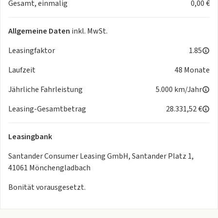
Gesamt, einmalig
0,00 €
- Dynamic Stability Control (DSC)
- Elektronische Bremskraftverteilung (EBV)
- Beifahrerairbag
Allgemeine Daten
inkl. MwSt.
- Beifahrerairbag-Deaktivierung
- Fahrerairbag
Leasingfaktor
1.85
- Kopfairbags hinten
Laufzeit
48 Monate
- Kopfairbagsystem
- Seitenairbags vorn
Jährliche Fahrleistung
5.000 km/Jahr
- Alarmanlage
- Antriebsschlupfregelung (ASR)
Leasing-Gesamtbetrag
28.331,52 €
- Bremsassistent (BAS)
- Fahrprofilauswahl
Leasingbank
- Gurtanlegekontrolle
- Gurtkraftbegrenzer
Santander Consumer Leasing GmbH, Santander Platz 1,
- Kindersicherung elektrisch
41061 Mönchengladbach
- Seitenaufprallschutz
Bonität vorausgesetzt.
- Sicherheitsgurte mit Gurtstraffern
Komfort & Klima:
- elektrische Sitzverstellung Fahrer/Beifahrer mit