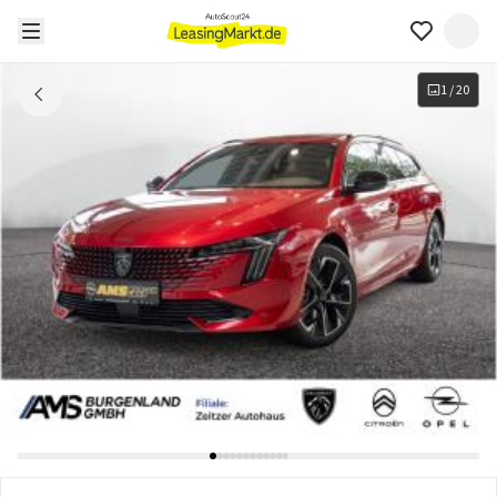
1
/
20