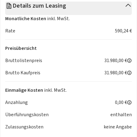
Details zum Leasing
- coming home / leaving home
- LED (Teil-) Blinker
Monatliche Kosten
inkl. MwSt.
- dynamisches Blinklicht
Media & Infotainment:
Rate
590,24 €
- Touchscreen-Display
- Radio/CD
Preisübersicht
- Audiosystem MP3-fähig
- Connect Box
Bruttolistenpreis
31.980,00 €
- DAB Tuner
Brutto Kaufpreis
31.980,00 €
- iPod®/iPhone®/Android Schnittstelle
- USB-Schnittstelle/Anschluss
- Bluetooth Schnittstelle
Einmalige Kosten
inkl. MwSt.
- Freisprecheinrichtung
Anzahlung
0,00 €
- Telefonvorbereitung mit Bluetooth
- Induktionsladeschale für Smartphone / Wireless Charging
Überführungskosten
enthalten
- Smart-/MirrorLink/Screen
- Soundsystem Focal
Zulassungskosten
keine Angabe
Sicherheit & Technik: