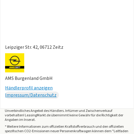
- Schaltwippen am Lenkrad
- Multifunktionslenkrad
- Pedale in Alu (Optik)
- Ambientebeleuchtung
- Bedienelemente am Lenkrad
- Dachhimmel schwarz
- Deckenleuchte in LED-Technik
Leipziger Str. 42, 06712 Zeitz
- Getränkehalter
- Holzdekor
- Kontrastnähte
- LED-Innenlichtpaket
AMS Burgenland GmbH
- Leseleuchte(n)
Händlerprofil anzeigen
- Sonnenblende(n) beleuchtet mit Make-Up Spiegel
Impressum/Datenschutz
- Türeinstiegsblenden aus Edelstahl/Einleger
Gepäck- / Ladehilfen:
- automatische Heckklappe-/Deckel
Unverbindliches Angebot des
Händlers
. Irrtümer und Zwischenverkauf
vorbehalten! LeasingMarkt.de übernimmt keine Gewähr für die Richtigkeit der
- Ladekantenschutz Edelstahl-/(Einleger)
Angaben im Inserat.
- Durchladesystem/-funktion
* Weitere Informationen zum offiziellen Kraftstoffverbrauch und den offiziellen
- Gepäcknetz(e)
spezifischen CO2-Emissionen neuer Personenkraftwagen können dem "Leitfaden