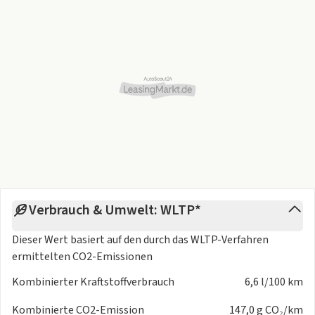
Fahrermemory
- Keyless Entry & Drive
- Keyless System
- Spiegel elektrisch klappbar
- Telematik/Notrufsystem (Vorbereitung)
- Bordcomputer
- elektrische Parkbremse
- Innen-/Aussenspiegel automatisch abblendend
- Blinkleuchten mit Spurwechsel Tippfunktion
- Aktivsitze (Sitze mit Massagefunktion)
- Lordose / Lendenwirbelstütze
- elektr. Spiegel beheizt
Verbrauch & Umwelt: WLTP*
- ISOFIX Kindersitzbefestigung
- Zentralverriegelung mit Fernbedienung
Dieser Wert basiert auf den durch das
WLTP-Verfahren
- abgedunkelte Scheibe(n)
ermittelten CO2-Emissionen
- Allergenfilter
- ATA / Aussentemperaturanzeige
Kombinierter Kraftstoffverbrauch
6,6 l/100 km
- automatische Türverriegelung nach dem Anfahren und
Kombinierte CO2-Emission
147,0 g CO₂/km
Entriegelung im Falle eines Unfalls