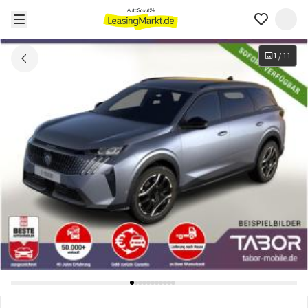
1
/
11