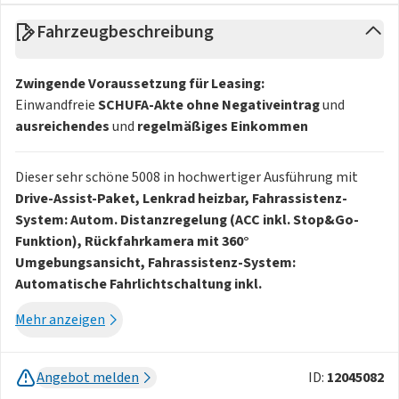
Fahrzeugbeschreibung
Zwingende Voraussetzung für Leasing:
Einwandfreie
SCHUFA-Akte ohne Negativeintrag
und
ausreichendes
und
regelmäßiges
Einkommen
Dieser sehr schöne 5008 in hochwertiger Ausführung mit
Drive-Assist-Paket, Lenkrad heizbar, Fahrassistenz-
System: Autom. Distanzregelung (ACC inkl. Stop&Go-
Funktion), Rückfahrkamera mit 360°
Umgebungsansicht, Fahrassistenz-System:
Automatische Fahrlichtschaltung inkl.
Fernlichtassistent, Fahrassistenz-System: Totwinkel-
Mehr anzeigen
Assistent (SAM), Einparkhilfe vorn und hinten mit
Parksensoren seitlich, Fahrassistenz-System:
Querverkehrs-Assistent Heck (Rear Cross Traffic Alert,
Angebot melden
ID:
12045082
RCTA), Alarmanlage und Safesicherung,