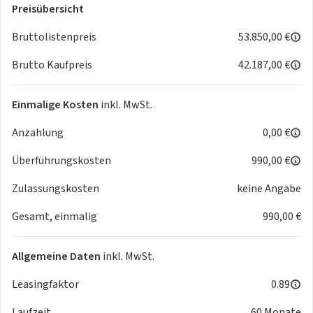
Montage Kennzeichenhalter
Preisübersicht
Bruttolistenpreis
53.850,00 €
Warum Autohaus Tabor
Brutto Kaufpreis
42.187,00 €
- Als moderner
Familienbetrieb
sind wir deutscher
Vertragshändler
mit mehrfach ausgezeichneten
Einmalige Kosten
inkl. MwSt.
Werkstätten.
- Wir verbinden das Beste aus
klassischem Vertragshandel
Anzahlung
0,00 €
und innovativem
Internet-Autohaus
.
Überführungskosten
990,00 €
- Seit über 40 Jahren schenken uns zahlreiche Kunden ihr
Vertrauen!
Zulassungskosten
keine Angabe
- Es ist unser erklärtes Ziel, Deutschlands günstigste Preise
anzubieten.
Gesamt, einmalig
990,00 €
- Geld-zurück-Garantie
- Von AutoBild wurden wir zu den besten Autohändlern 2020
Allgemeine Daten
inkl. MwSt.
gekürt.
- Bekannt aus TV-Werbung auf den Sendern Pro7, Sat.1 und
Leasingfaktor
0.89
Kabel Eins.
Laufzeit
60 Monate