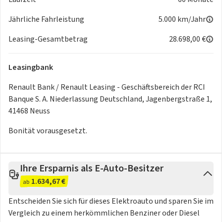
- Gewinner des Gebrauchtwagen-Awards 2023.
Jährliche Fahrleistung
5.000 km/Jahr
Finanzierung und Leasing
Leasing-Gesamtbetrag
28.698,00 €
Maßgeschneiderte Leasing- & Finanzierungslösungen. Durch
unser großes Verkaufsvolumen erhalten wir niedrigste
Leasingbank
Zinsen unserer Partnerbanken, die wir 1 zu 1 an Sie
weitergeben.
Renault Bank / Renault Leasing - Geschäftsbereich der RCI
Banque S. A. Niederlassung Deutschland, Jagenbergstraße 1,
Abwicklung
41468 Neuss
Bonität vorausgesetzt.
-
Inzahlungnahme
Ihres Altwagens anhand digitaler
Fahrzeugbewertung auch ohne Besuch im Autohaus.
- Bundesweiter
Zulassungsservice
.
- Lieferung vor die Haustüre.
Ihre Ersparnis als E-Auto-Besitzer
1.634,67 €
ab
Entscheiden Sie sich für dieses Elektroauto und sparen Sie im
Weitere Fahrzeuge finden Sie auf
Kontakt
Vergleich zu einem herkömmlichen Benziner oder Diesel