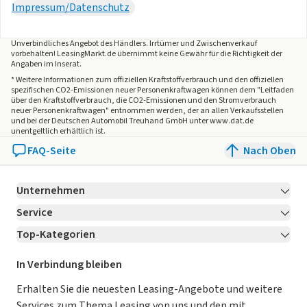
System: Verkehrszeichenerkennung, Lenkrad mit
Impressum/Datenschutz
Multifunktion, Servolenkung elektrisch, Außenspiegel
elektr. anklappbar, Außenspiegel elektr. verstell- und
Unverbindliches Angebot des
Händlers
. Irrtümer und Zwischenverkauf
heizbar, beide, Außenspiegel mit Umfeldleuchte,
vorbehalten! LeasingMarkt.de übernimmt keine Gewähr für die Richtigkeit der
Angaben im Inserat.
Einschaltautomatik für Fahrlicht, Scheibenwischer mit
* Weitere Informationen zum offiziellen Kraftstoffverbrauch und den offiziellen
Regensensor, Scheinwerfer Eco-LED, Tagfahrlicht LED,
spezifischen CO2-Emissionen neuer Personenkraftwagen können dem "Leitfaden
Fahrassistenz-System: aktiver Spurassistent
über den Kraftstoffverbrauch, die CO2-Emissionen und den Stromverbrauch
neuer Personenkraftwagen" entnommen werden, der an allen Verkaufsstellen
(Lenkunterstützung), Reifendruck-Kontrollsystem
und bei der Deutschen Automobil Treuhand GmbH unter www.dat.de
unentgeltlich erhältlich ist.
FAQ-Seite
Nach Oben
Unternehmen
Service
Über LeasingMarkt.de
Top-Kategorien
Kontakt
Karriere
Jetzt bewerben!
Leasing Deals
Ratgeber
Für Händler
In Verbindung bleiben
Gebrauchtwagen Leasing
Magazin
Kooperation mit AutoScout24
Erhalten Sie die neuesten Leasing-Angebote und weitere
Services zum Thema Leasing von uns und den mit