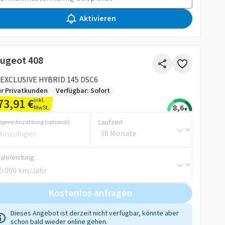
Aktivieren
ugeot 408
 EXCLUSIVE HYBRID 145 DSC6
r Privatkunden
Verfügbar: Sofort
73,91 €
inkl.
8,6
MwSt.
Laufzeit
igene Anzahlung (optional)
Fahrleistung
Kostenlos anfragen
Dieses Angebot ist derzeit nicht verfügbar, könnte aber
schon bald wieder online gehen.