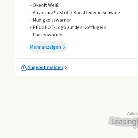
- Okenit Weiß
- Alcantara® / Stoff / Kunstleder in Schwarz
- Müdigkeitswarner
- PEUGEOT-Logo auf den Kotflügeln
- Pausenwarner
- Navigationssystem
Mehr anzeigen
- Multikollisionsbremse
- PEUGEOT i-Toggles
- Digitales 3D-Kombiinstrument
Angebot melden
- Fahrersitz elektrisch mit Memory-Funktion
- Lenkradheizung
- Notbremsassistent
- und viele mehr
Serienausstattung:
- Digitales 3D-Kombiinstrument
- diamantgeschliffene Leichtmetallfelgen GRAPHITE 19" in 
matten Einsätzen.