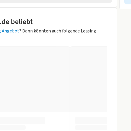
.de beliebt
g Angebot
? Dann könnten auch folgende Leasing
r
Weiß)
ff / Kunstleder in
cht
ntrollsystem
gen
gen