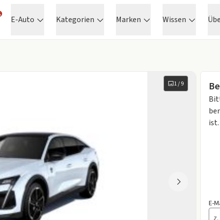
E-Auto
Kategorien
Marken
Wissen
Üb
1
/
9
Be
Bit
ben
ist.
E-M