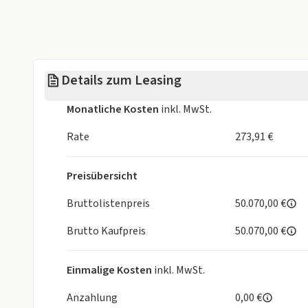
- Reifenpannenset (Kompressor und Pannenspray)
Bitte fragen Sie das Fahrzeug nur bei wirklichem
Details zum Leasing
Monatliche Kosten
inkl. MwSt.
Rate
273,91 €
Preisübersicht
Bruttolistenpreis
50.070,00 €
Brutto Kaufpreis
50.070,00 €
Einmalige Kosten
inkl. MwSt.
Anzahlung
0,00 €