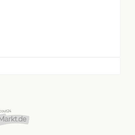
Onyxschwarz-glänzend mit Onyxschwarz-