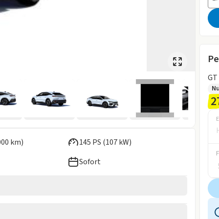
Pe
GT
Nu
2
E
000 km)
145 PS (107 kW)
Sofort