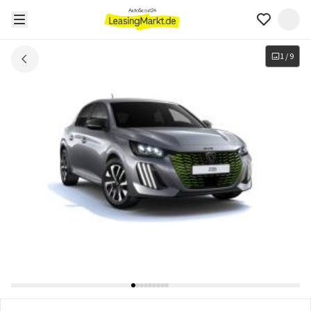
1
/
9