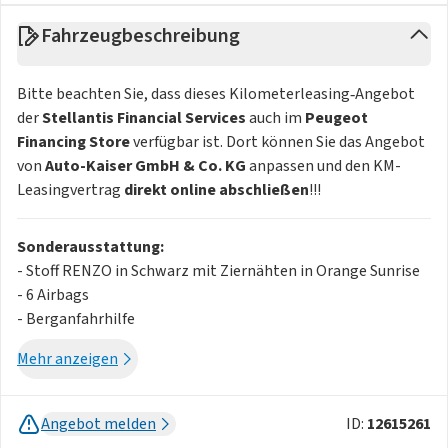
Fahrzeugbeschreibung
Bitte beachten Sie, dass dieses Kilometerleasing‑Angebot
der
Stellantis Financial Services
auch im
Peugeot
Financing Store
verfügbar ist. Dort können Sie das Angebot
von
Auto-Kaiser GmbH & Co. KG
anpassen und den KM-
Leasingvertrag
direkt online abschließen
!!!
Sonderausstattung:
- Stoff RENZO in Schwarz mit Ziernähten in Orange Sunrise
- 6 Airbags
- Berganfahrhilfe
- Blende zwischen den Heckleuchten in Schwarz
Mehr anzeigen
- ESP (Elektronisches Stabilitätsprogramm) mit ASR
(Antriebsschlupfregelung)
- LED-Tagfahrlicht im 3-Krallen-Design
Angebot melden
ID:
12615261
- Sitzheizung vorn. einstellbar in 3 Stufen