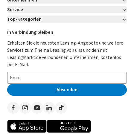
Unternehmen
Service
Über LeasingMarkt.de
Top-Kategorien
Kontakt
Karriere
Jetzt bewerben!
Leasing Deals
Ratgeber
Für Händler
In Verbindung bleiben
Gebrauchtwagen Leasing
Magazin
Kooperation mit AutoScout24
Erhalten Sie die neuesten Leasing-Angebote und weitere
Services zum Thema Leasing von uns und den mit
Leasing ohne Anzahlung
Datenschutz-Einstellungen
AGB
LeasingMarkt.de verbundenen Unternehmen, kostenlos
E-Auto Leasing
So funktioniert’s
Datenschutz
per E-Mail.
Privatleasing
Häufig gestellte Fragen
Impressum
Leasing-Vergleiche
Leasing-Lexikon
Erklärung zur Barrierefreiheit
Absenden
Herstellerverzeichnis
Auto-Tests
Presse
Händlerverzeichnis
Werben auf LeasingMarkt.de
Autoleasing in der Nähe