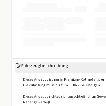
Alarmanlage
Allradantrieb
ASR
Beifahrer-Airb
Einparkhilfe
Einparkhilfe h
Einparkhilfe Kamera 360 Grad
Einparkhilfe 
Einparkhilfe seitlich
Einparkhilfe v
ESP
Fahrer-Airbag
LED Scheinwerfer
LED Tagfahrli
Fahrzeugbeschreibung
Müdigkeits-Warnsystem
Notbremsassi
Dieses Angebot ist nur in Premium-Rotmetallic erh
Reifendruckkontrollsystem
Rückfahrkame
Die Zulassung muss bis zum 30.06.2026 erfolgen.
Spurhalteassistent
Totwinkel-Ass
Dieses Angebot richtet sich ausschließlich an Gew
Sonstige
Nebengewerbe)!