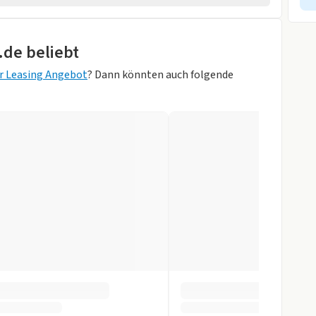
wagen
rheber
.de beliebt
r Leasing Angebot
? Dann könnten auch folgende
MOND)
r
gen
slenkrad
pomat