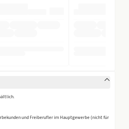
ag
inten
Kamera vorne
orne
cht
stent
ältlich.
ra
istent
erbekunden und Freiberufler im Hauptgewerbe (nicht für