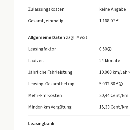
CVT, Beifahrerairbag abschaltbar, Bergabfahrkontro
Außenspiegel integriert, Bremsassistent, Brillen
Zulassungskosten
keine Angabe
Haifischflossen-Design, Diebstahl-Warnanlage mit
optisch, Einschaltautomatik für Fahrlicht, Elektr. 
Gesamt, einmalig
1.168,07 €
Freisprechanlage Bluetooth, Getränkehalter vorn 
Kindersitz, Kamerasystem 360 Grad, Klimaautomati
Allgemeine Daten
zzgl. MwSt.
Lendenwirbelstütze elektr. verstellbar, One Pedal 
(DAB+), Regen-/Lichtsensor, Schließ-/Startsyste
Leasingfaktor
0.50
Spurhalteassistent, Spurverlassenswarnung (LDW), 
Laufzeit
24 Monate
Unterfahrschutz vorn und hinten schwarz, Verkeh
Warnsystem Totwinkel (Blind Spot Warning, BSW)
Jährliche Fahrleistung
10.000 km/Jahr
Leasing-Gesamtbetrag
5.032,80 €
8 Jahre Garantiepaket: 5 Jahre Herstellergarantie 
Mehr-km Kosten
20,44 Cent/km
Herstellervorgaben müssen eingehalten sein, nach 
Durchführung fälligen Wartung bei einem autorisiert
Minder-km Vergütung
15,33 Cent/km
Anschlussgarantie der Mitsubishi Motors Europe B.V.
europaweiter Mobilitäts-Garantie
Leasingbank