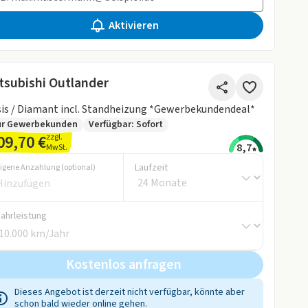
Aktivieren
tsubishi Outlander
is / Diamant incl. Standheizung *Gewerbekundendeal*
ur Gewerbekunden
Verfügbar: Sofort
09,70 €
zzgl.
8,7
MwSt.
Laufzeit
igene Anzahlung (optional)
Fahrleistung
Kostenlos anfragen
Dieses Angebot ist derzeit nicht verfügbar, könnte aber
schon bald wieder online gehen.