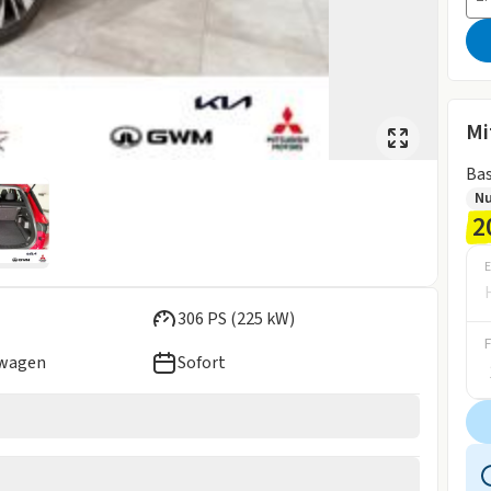
Mi
Bas
N
2
E
306 PS (225 kW)
ewagen
Sofort