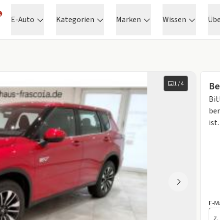
E-Auto
Kategorien
Marken
Wissen
Üb
1
/
4
Be
Bit
ben
ist.
E-M