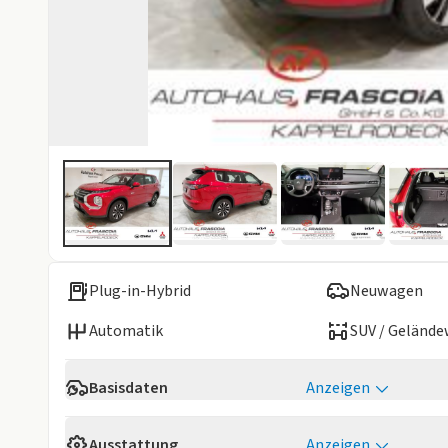
Plug-in-Hybrid
Neuwagen
Automatik
SUV / Geländ
Basisdaten
Anzeigen
Reichweite
86 km
Ausstattung
Anzeigen