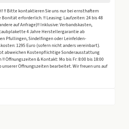
! Bitte kontaktieren Sie uns nur bei ernsthaftem
fer
Bonität erforderlich. !! Leasing: Laufzeiten: 24 bis 48
ndere auf Anfrage)!! Inklusive: Verbandskasten,
arnsystem
aubplakette 4 Jahre Herstellergarantie ab
ntrollsystem
en Pfullingen, Sindelfingen oder Leinfelden-
kosten: 1295 Euro (sofern nicht anders vereinbart).
stent
ot abweichen Kostenpflichtige Sonderausstattung
! Öffnungszeiten & Kontakt: Mo bis Fr: 8:00 bis 18:00
b unserer Öffnungszeiten bearbeitet. Wir freuen uns auf
rung
GmbH !, Bitte kontaktieren Sie uns nur, wenn Sie
 haben. Für ein Leasingvertrag ist eine ausreichende
en zwischen 24 und 48 Monaten wählen und
gen
 Weitere Jahresfahrleistungen gerne auf Anfrage.,
jetzt auf Ihre individuellen Anfragen und Ihren Besuch