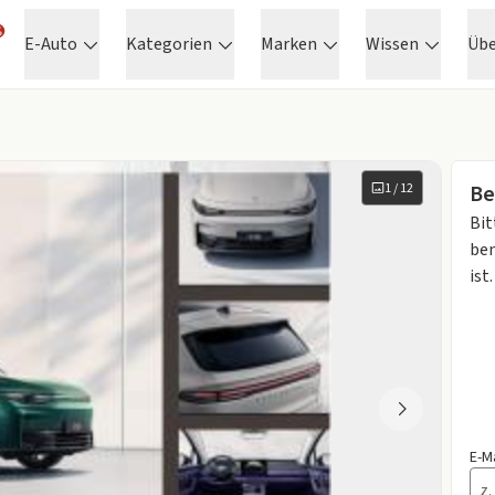
E-Auto
Kategorien
Marken
Wissen
Üb
1
/
12
Be
Bit
ben
ist.
E-M