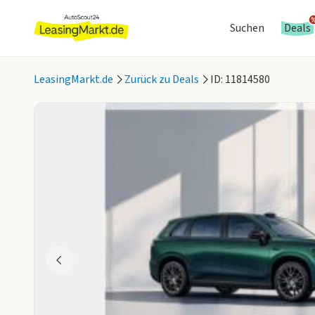
Suchen
Deals
LeasingMarkt.de
Zurück zu Deals
ID: 11814580