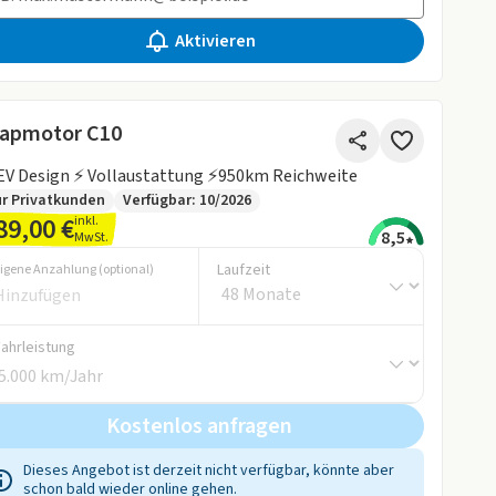
Aktivieren
apmotor C10
V Design ⚡ Vollaustattung ⚡950km Reichweite
r Privatkunden
Verfügbar: 10/2026
89,00 €
inkl.
8,5
MwSt.
Laufzeit
igene Anzahlung (optional)
Fahrleistung
Kostenlos anfragen
Dieses Angebot ist derzeit nicht verfügbar, könnte aber
schon bald wieder online gehen.