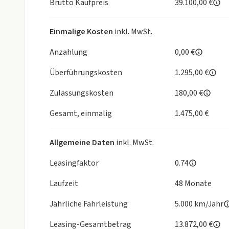
Brutto Kaufpreis
39.100,00 €
Ihr Ansprechpartner für dieses KFZ:
Emre Terzi, Tel:
Kontakt
Einmalige Kosten
inkl. MwSt.
Ihr Ansprechpartner für dieses KFZ:
Anzahlung
0,00 €
Jean-Pierre Dewalt, Tel:
Kontakt
Überführungskosten
1.295,00 €
Ihr Ansprechpartner für dieses KFZ:
Zulassungskosten
180,00 €
Elvin Fetaji, Tel:
Kontakt
Gesamt, einmalig
1.475,00 €
Ihr Ansprechpartner für dieses KFZ:
Allgemeine Daten
inkl. MwSt.
Umut Algac, Tel:
Kontakt
Leasingfaktor
0.74
- *verschiedene Farben & Ausstattungspakete mö
Laufzeit
48 Monate
- Navigation
- LED-Scheinwerfer
Jährliche Fahrleistung
5.000 km/Jahr
- Euronorm 6 (Umweltzonen berechtigt)
- Parkhilfe(PDC) vorne + hinten
Leasing-Gesamtbetrag
13.872,00 €