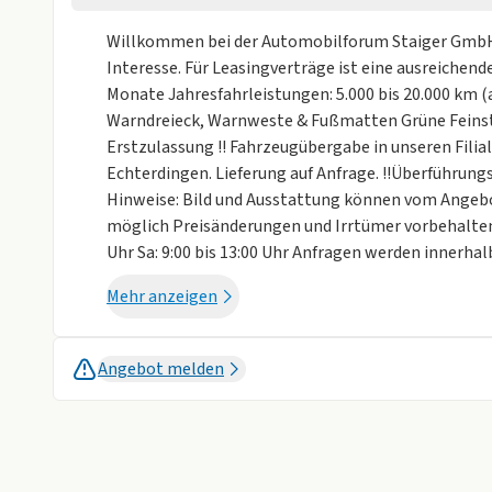
Einparkhilfe vorne
ESP
Willkommen bei der Automobilforum Staiger GmbH! !
Fahrer-Airbag
LED Scheinwer
Interesse. Für Leasingverträge ist eine ausreichende 
Monate Jahresfahrleistungen: 5.000 bis 20.000 km (a
LED Tagfahrlicht
Müdigkeits-W
Warndreieck, Warnweste & Fußmatten Grüne Feinst
Notbremsassistent
Reifendruckko
Erstzulassung !! Fahrzeugübergabe in unseren Filial
Echterdingen. Lieferung auf Anfrage. !!Überführungs
Rückfahrkamera
Spurhalteassi
Hinweise: Bild und Ausstattung können vom Angeb
möglich Preisänderungen und Irrtümer vorbehalten !
Verkehrsschilderkennung
Uhr Sa: 9:00 bis 13:00 Uhr Anfragen werden innerhal
Sonstige
Ihre Anfrage und Ihren Besuch!
Mehr anzeigen
Alufelgen
Dachreling
Isofix
Metalliclackie
Herzlich Willkommen beim Automobilforum Staiger 
Angebot melden
ernsthaftes Interesse am Abschluss dieses Angebots
Panorama Glasdach starr
Bonität zwingend notwendig., Sie können Laufzeit
Weniger anzei
Jahresfahrleistungen zwischen 5.000 und 20.000 km.
Unser kompetentes Verkaufsteam freut sich bereits 