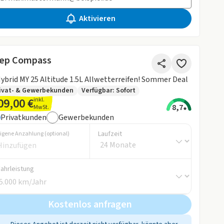
Aktivieren
ep Compass
ybrid MY 25 Altitude 1.5L Allwetterreifen! Sommer Deal
ivat- & Gewerbekunden
Verfügbar: Sofort
09,00 €
inkl.
8,7
MwSt.
Privatkunden
Gewerbekunden
Laufzeit
igene Anzahlung (optional)
Fahrleistung
Kostenlos anfragen