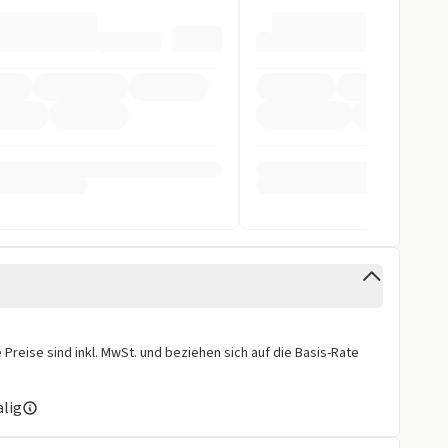
pomat
Kamera 360 Grad
elbstlenk. System
fer
arnsystem
stent
Preise sind inkl. MwSt. und beziehen sich auf die Basis-Rate
ra
alig
istent