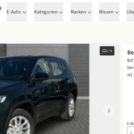
E-Auto
Kategorien
Marken
Wissen
Üb
1
/
5
Be
Bit
ben
ist.
E-M