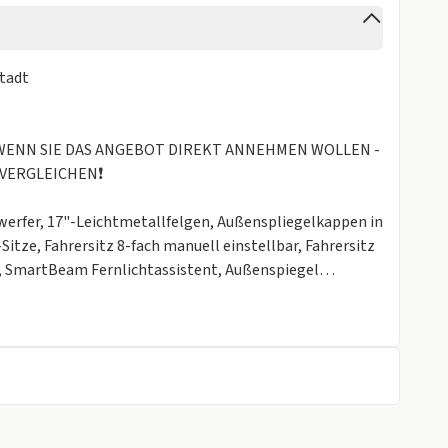
stadt
gen
, WENN SIE DAS ANGEBOT DIREKT ANNEHMEN WOLLEN -
VERGLEICHEN❗️
werfer, 17"-Leichtmetallfelgen, Außenspliegelkappen in
itze, Fahrersitz 8-fach manuell einstellbar, Fahrersitz
e, SmartBeam Fernlichtassistent, Außenspiegel
eschwindigkeitsregelanlage, Keyless Enter-N-Go,
th, AUX-IN und USB Anschluss, digitalem Radio DAB,
iew Rückfahrkamera mit dynamischen Führungslinien,
 integrierter SIM-