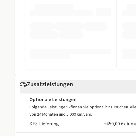
Sicherheit
ABS
Abstandstem
Beifahrer-Airbag
Einparkhilfe
Einparkhilfe hinten
Einparkhilfe 
Einparkhilfe seitlich
Einparkhilfe s
Einparkhilfe vorne
ESP
Fahrer-Airbag
LED Scheinwer
Zusatzleistungen
LED Tagfahrlicht
Müdigkeits-W
Optionale Leistungen
Nebelscheinwerfer
Notbremsassi
Folgende Leistungen können Sie optional hinzubuchen. Alle 
von 24 Monaten und 5.000 km/Jahr.
Reifendruckkontrollsystem
Rückfahrkame
KFZ-Lieferung
+450,00 € einm
Spurhalteassistent
Totwinkel-Ass