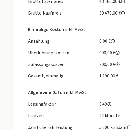
Bruttolistenpreis
43.480,00 €
Brutto Kaufpreis
39.470,00 €
Die im Internet gemachten Angaben sind unverbindl
Eigenschaften dar. Der Verkäufer haftet nicht für I
Änderungen vorbehalten. Beispielbilder, Fragen Sie 
Einmalige Kosten
inkl. MwSt.
Inzahlungnahme Ihres Gebrauchten möglich
Anzahlung
0,00 €
Überführungskosten
990,00 €
Zulassungskosten
200,00 €
Gesamt, einmalig
1.190,00 €
Allgemeine Daten
inkl. MwSt.
Leasingfaktor
0.49
Laufzeit
24 Monate
Jährliche Fahrleistung
5.000 km/Jahr