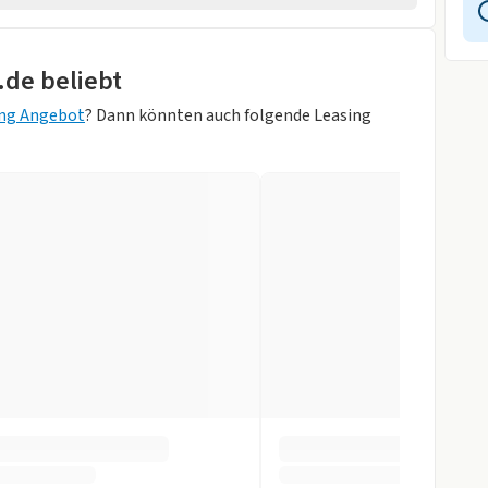
rad
.de beliebt
wagen
rheber
ing Angebot
? Dann könnten auch folgende Leasing
orne
Green)
K
r
gen
slenkrad
ung