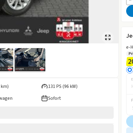
Je
e-H
Pr
2
E
 km)
131 PS (96 kW)
ewagen
Sofort