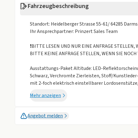
Fahrzeugbeschreibung
Sonstige
Alufelgen
Isofix
Standort: Heidelberger Strasse 55-61/ 64285 Darm
Weniger anzei
Ihr Ansprechpartner: Prinzert Sales Team
❗️BITTE LESEN UND NUR EINE ANFRAGE STELLEN
BITTE KEINE ANFRAGE STELLEN, WENN SIE NOCH 
Ausstattungs-Paket Altitude: LED-Reflektorschein
Schwarz, Verchromte Zierleisten, Stoff/Kunstleder-S
mit 2-foch elektrisch einstellbarer Lordosenstütz
elektrisch einklappbar, Adaptive Cruise Control G
Mehr anzeigen
Uconnect Smartouch mit 10,1"Touchscreen, Bluetoo
Kabelloses Apple CarPlay und Android Auto, Parkv
USB Anschlüsse (Type A & C), Auffahrwarnsystem
Angebot melden
Forward Collision Warning Plus), Uconnect Box mit
Karte sowie Uconnect Services.