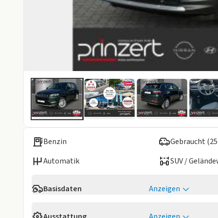
Benzin
Gebraucht (25
Automatik
SUV / Geländ
Basisdaten
Anzeigen
Verfügbarkeit
Sofort
Ausstattung
Anzeigen