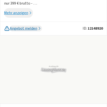
nur 399 € brutto -
Schnell, versichert und bequem bis vor Ihre Haustür.
Mehr anzeigen
⚡ Effiziente Elektromobilität für Ihr Unternehmen: Hyundai
IONIQ 9 mit 110 kWh Akku, 620 km Reichweite und 800V-
Angebot melden
ID:
12148920
Schnellladetechnik – als 7-Sitzer mit TECHNIQ-Paket und
Panoramadach.
Der neue Hyundai IONIQ 9 ist die perfekte Lösung für
Gewerbe, Flottenbetreiber und selbstständige
Unternehmer, die auf nachhaltige Mobilität setzen, ohne
Kompromisse bei Komfort und Reichweite einzugehen.
Dank 800V-Ladetechnologie laden Sie in kürzester Zeit und
bleiben maximal flexibel – ob für Kundentermine oder
Langstrecken.
🔧 Fahrzeugdetails:
- Motor: Elektro, 307 PS (Leistung)
- Batterie: 110 kWh