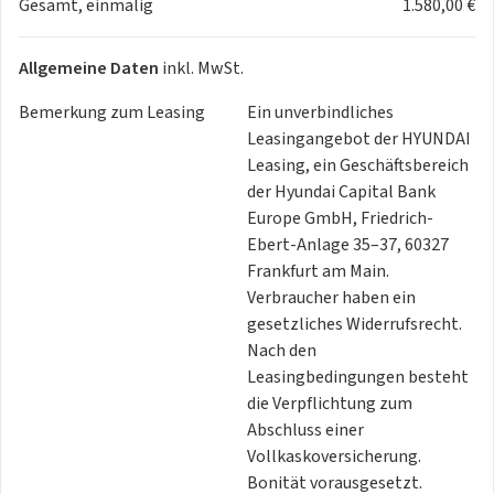
Gesamt, einmalig
1.580,00 €
✅ Ihre Vorteile als Gewerbekunde:
✔️ Attraktives Gewerbeleasing möglich
✔️ Umweltbonus / mögliche steuerliche Vorteile bei E-
Allgemeine Daten
inkl. MwSt.
Fahrzeugen
✔️ 620 km Reichweite – perfekt für Außendienst &
Bemerkung zum Leasing
Ein unverbindliches
Geschäftsreisen
Leasingangebot der HYUNDAI
✔️ 800V-Ladetechnik – Zeitersparnis bei Ladepausen
Leasing, ein Geschäftsbereich
✔️ 7 Sitzplätze – flexibel für Personen- oder
der Hyundai Capital Bank
Materialtransport
Europe GmbH, Friedrich-
✔️ Lieferung deutschlandweit für 399 €
Ebert-Anlage 35–37, 60327
Frankfurt am Main.
Verbraucher haben ein
gesetzliches Widerrufsrecht.
Nach den
Leasingbedingungen besteht
die Verpflichtung zum
Abschluss einer
Vollkaskoversicherung.
Bonität vorausgesetzt.