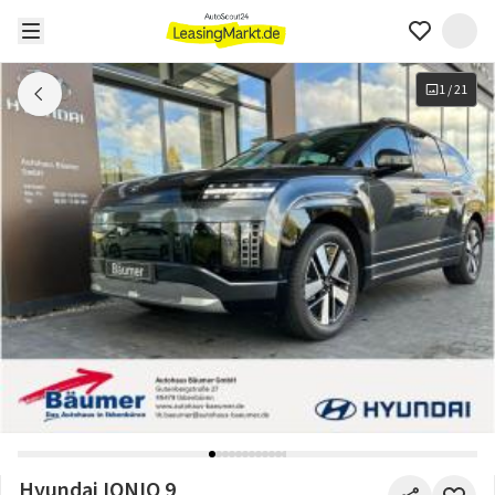
1
/
21
Hyundai IONIQ 9