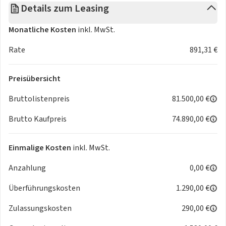
Details zum Leasing
- Reichweite: bis zu 620 km (WLTP)
- Ladetechnik: 800V – ultraschnell aufladbar
Monatliche Kosten
inkl. MwSt.
- Sitzplätze: 7 – ideal für Personentransport, Teamfahrten
oder die eigene Familie
Rate
891,31 €
- Ausstattung: TECHNIQ-Paket + Panoramadach
- Farbe: Nocturne Grey
Preisübersicht
- Zustand: Neufahrzeug / Vorbestellung
- Verfügbarkeit: ab Q4 2025
Bruttolistenpreis
81.500,00 €
Brutto Kaufpreis
74.890,00 €
✨ Ausstattungshighlights für Geschäftskunden:
- Premium-Interieur
- Großes Panoramadach – ideal für repräsentative Auftritte
Einmalige Kosten
inkl. MwSt.
- Modernes Infotainmentsystem mit Business-Navigation
Anzahlung
0,00 €
- Komfortsitze (beheizt & belüftet)
- Vollständige Assistenzsysteme für Sicherheit bei
Überführungskosten
1.290,00 €
Langstrecken
- Großzügiger Laderaum – kombinierbar mit 7 Sitzplätzen
Zulassungskosten
290,00 €