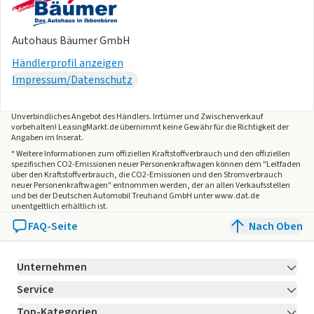
Autohaus Bäumer GmbH
Händlerprofil anzeigen
Impressum/Datenschutz
Unverbindliches Angebot des
Händlers
. Irrtümer und Zwischenverkauf
vorbehalten! LeasingMarkt.de übernimmt keine Gewähr für die Richtigkeit der
Angaben im Inserat.
* Weitere Informationen zum offiziellen Kraftstoffverbrauch und den offiziellen
spezifischen CO2-Emissionen neuer Personenkraftwagen können dem "Leitfaden
über den Kraftstoffverbrauch, die CO2-Emissionen und den Stromverbrauch
neuer Personenkraftwagen" entnommen werden, der an allen Verkaufsstellen
und bei der Deutschen Automobil Treuhand GmbH unter www.dat.de
unentgeltlich erhältlich ist.
FAQ-Seite
Nach Oben
Unternehmen
Service
Über LeasingMarkt.de
Top-Kategorien