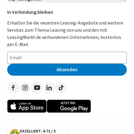
Kontakt
Karriere
Jetzt bewerben!
Leasing Deals
Ratgeber
Für Händler
In Verbindung bleiben
Gebrauchtwagen Leasing
Magazin
Kooperation mit AutoScout24
Erhalten Sie die neuesten Leasing-Angebote und weitere
Services zum Thema Leasing von uns und den mit
Leasing ohne Anzahlung
Datenschutz-Einstellungen
AGB
LeasingMarkt.de verbundenen Unternehmen, kostenlos
E-Auto Leasing
So funktioniert’s
Datenschutz
per E-Mail.
Privatleasing
Häufig gestellte Fragen
Impressum
Leasing-Vergleiche
Leasing-Lexikon
Erklärung zur Barrierefreiheit
Absenden
Herstellerverzeichnis
Auto-Tests
Presse
Händlerverzeichnis
Werben auf LeasingMarkt.de
Autoleasing in der Nähe
EXZELLENT: 4.71 / 5