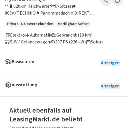
**🔋620km Reichweite🗺️7-Sitzer🚐
800V⚡TECHNIQ🌟Panoramadach🌞DIREKT
VERFÜGBAR!!
Privat- & Gewerbekunden
Verfügbar: Sofort
Elektro
Automatik
Gebraucht (10 km)
SUV / Geländewagen
307 PS (226 kW)
Sofort
Basisdaten
Anzeigen
Ausstattung
Anzeigen
Aktuell ebenfalls auf
LeasingMarkt.de beliebt