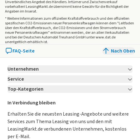
Unverbindliches Angebot des
Händlers
. Irrtümer und Zwischenverkauf
vorbehalten! LeasingMarkt.de übernimmt keine Gewähr für die Richtigkeit der
Angaben im Inserat.
* Weitere Informationen zum offiziellen Kraftstoffverbrauch und den offiziellen
spezifischen CO2-Emissionen neuer Personenkraftwagen können dem "Leitfaden
über den Kraftstoffverbrauch, die CO2-Emissionen und den Stromverbrauch
neuer Personenkraftwagen" entnommen werden, der an allen Verkaufsstellen
und bei der Deutschen Automobil Treuhand GmbH unter www.dat.de
unentgeltlich erhältlich ist.
FAQ-Seite
Nach Oben
Unternehmen
Service
Über LeasingMarkt.de
Top-Kategorien
Kontakt
Karriere
Jetzt bewerben!
Leasing Deals
Ratgeber
Für Händler
In Verbindung bleiben
Gebrauchtwagen Leasing
Magazin
Kooperation mit AutoScout24
Erhalten Sie die neuesten Leasing-Angebote und weitere
Services zum Thema Leasing von uns und den mit
Leasing ohne Anzahlung
Datenschutz-Einstellungen
AGB
LeasingMarkt.de verbundenen Unternehmen, kostenlos
E-Auto Leasing
So funktioniert’s
Datenschutz
per E-Mail.