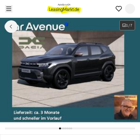
1
/
7