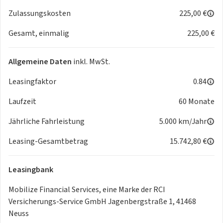
Beifahrersitz höhenverstellbar, Fernlichtassistent,
Zulassungskosten
225,00 €
Frontairbags
Gesamt, einmalig
225,00 €
Fahrer- und Beifahrersitz, Frontschürze in Wagenfarbe,
Gurtstraffer hinten, Gurtstraffer vorne, Heckscheibe
beheizbar mit
Allgemeine Daten
inkl. MwSt.
Scheibenwischer, Indirekte Reifendruckkontrolle,
Innenspiegel manuell abblendend, ISOFIX-
Leasingfaktor
0.84
Kindersitzbefestigung auf den
Laufzeit
60 Monate
hinteren Außenplätzen, Keycard Handsfree, schlüsselloses
Zugangs- und Startsystem, Klimaautomatik,
Jährliche Fahrleistung
5.000 km/Jahr
Kofferraumabdeckung, Kältemittel, LED-Abblendlicht und
Halogen Fernlicht, LED-Tagfahrlicht, Leichtmetallräder
Leasing-Gesamtbetrag
15.742,80 €
TERGAN,
schwarz, Lenkrad höhen- und tiefeneinstellbar, Lenkrad in
Leasingbank
Lederoptik, Licht- und Regensensor, Mobilitäts-Set (12-V
Kompressor und Reifendichtmittel), Modelljahr 26,
Mobilize Financial Services, eine Marke der RCI
Modulare Dachreling, Multimediasystem Media Display mit
Versicherungs-Service GmbH Jagenbergstraße 1, 41468
10,1-Zoll
Neuss