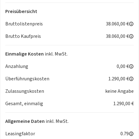
Beifahrer mit Belüftungsdüsen für die Fondpassagiere
- Drive Mode Schalter
Preisübersicht
- CITROËN ADVANCED Comfort Federung
Bruttolistenpreis
38.060,00 €
- Außenspiegel elektrisch einstell. beheizbar. anklappbar
und Welcome Light
Brutto Kaufpreis
38.060,00 €
- Design-Paket
- Farbclips in Pur Schwarz
Einmalige Kosten
inkl. MwSt.
- LED-Scheinwerfer
- LED-Rücklichter Citroën Light Wings
Anzahlung
0,00 €
- Heck- und Seitenscheiben. dunkler getönt
- 19-Zoll Leichtmetallfelgen Zirkon in Schwarz
Überführungskosten
1.290,00 €
- Induktions-Ladung für Smartphone
Zulassungskosten
keine Angabe
- und viele mehr
Gesamt, einmalig
1.290,00 €
Bitte fragen Sie das Fahrzeug nur bei wirklichem
Interesse an.
Allgemeine Daten
inkl. MwSt.
Leasingfaktor
0.79