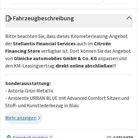
Fahrzeugbeschreibung
Bitte beachten Sie, dass dieses Kilometerleasing‑Angebot
der
Stellantis Financial Services
auch im
Citroën
Financing Store
verfügbar ist. Dort können Sie das Angebot
von
Glinicke automobiles GmbH & Co. KG
anpassen und
den KM-Leasingvertrag
direkt online abschließen
!!!
Sonderausstattung:
- Astoria-Grün Metallic
- Ambiente URBAN BLUE mit Advanced Comfort Sitzen und
Stoff- und Kunstlederbezug in Blau
- Einparkhilfe vorne. hinten und Rückfahrkamera 180 Grad
Mehr anzeigen
Umgebungsansicht
- Elektrische Feststellbremse
- Sicherheits-Paket GSRV2
Angebot melden
ID:
12713470