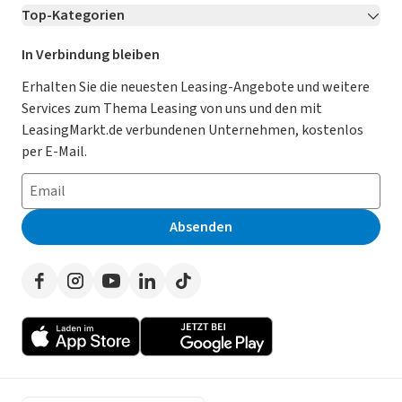
Top-Kategorien
Kontakt
Karriere
Jetzt bewerben!
Leasing Deals
Ratgeber
Für Händler
In Verbindung bleiben
Gebrauchtwagen Leasing
Magazin
Kooperation mit AutoScout24
Erhalten Sie die neuesten Leasing-Angebote und weitere
Services zum Thema Leasing von uns und den mit
Leasing ohne Anzahlung
Datenschutz-Einstellungen
AGB
LeasingMarkt.de verbundenen Unternehmen, kostenlos
E-Auto Leasing
So funktioniert’s
Datenschutz
per E-Mail.
Privatleasing
Häufig gestellte Fragen
Impressum
Leasing-Vergleiche
Leasing-Lexikon
Erklärung zur Barrierefreiheit
Absenden
Herstellerverzeichnis
Auto-Tests
Presse
Händlerverzeichnis
Werben auf LeasingMarkt.de
Autoleasing in der Nähe