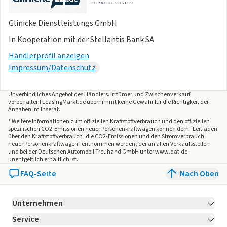
Glinicke Dienstleistungs GmbH
In Kooperation mit der Stellantis Bank SA
Händlerprofil anzeigen
Impressum/Datenschutz
Unverbindliches Angebot des
Händlers
. Irrtümer und Zwischenverkauf
vorbehalten! LeasingMarkt.de übernimmt keine Gewähr für die Richtigkeit der
Angaben im Inserat.
* Weitere Informationen zum offiziellen Kraftstoffverbrauch und den offiziellen
spezifischen CO2-Emissionen neuer Personenkraftwagen können dem "Leitfaden
über den Kraftstoffverbrauch, die CO2-Emissionen und den Stromverbrauch
neuer Personenkraftwagen" entnommen werden, der an allen Verkaufsstellen
und bei der Deutschen Automobil Treuhand GmbH unter www.dat.de
unentgeltlich erhältlich ist.
FAQ-Seite
Nach Oben
Unternehmen
Service
Über LeasingMarkt.de