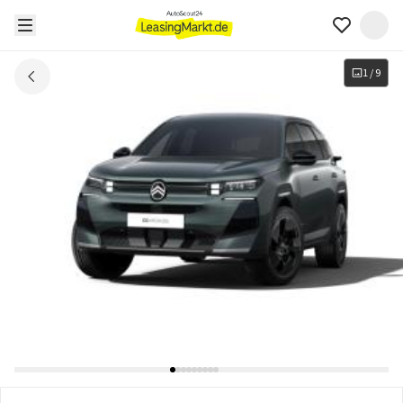
1
/
9