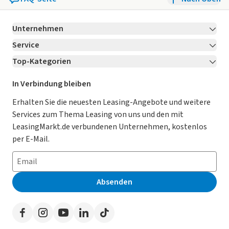
Unternehmen
Service
Über LeasingMarkt.de
Top-Kategorien
Kontakt
Karriere
Jetzt bewerben!
Leasing Deals
Ratgeber
Für Händler
In Verbindung bleiben
Gebrauchtwagen Leasing
Magazin
Kooperation mit AutoScout24
Erhalten Sie die neuesten Leasing-Angebote und weitere
Services zum Thema Leasing von uns und den mit
Leasing ohne Anzahlung
Datenschutz-Einstellungen
AGB
LeasingMarkt.de verbundenen Unternehmen, kostenlos
E-Auto Leasing
So funktioniert’s
Datenschutz
per E-Mail.
Privatleasing
Häufig gestellte Fragen
Impressum
Leasing-Vergleiche
Leasing-Lexikon
Erklärung zur Barrierefreiheit
Absenden
Herstellerverzeichnis
Auto-Tests
Presse
Händlerverzeichnis
Werben auf LeasingMarkt.de
Autoleasing in der Nähe