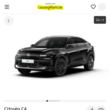
1
/
9
Citroën C4