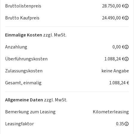
Bruttolistenpreis
28.750,00 €
Die verwendeten Bilder zeigen Beispiele des jeweiligen
Brutto Kaufpreis
24.490,00 €
Modells.
Farbe und Ausstattung können vom Angebot abweichen.
Kostenpflichtige Sonderausstattung möglich.
Einmalige Kosten
zzgl. MwSt.
Preisänderungen und Irrtümer vorbehalten.
Anzahlung
0,00 €
Trotz sorgfältiger Prüfung des Inserats sind Abweichungen
Überführungskosten
1.088,24 €
bei der Fahrzeugbeschreibung und bei den Bildern zum
Fahrzeug nicht auszuschließen.
Zulassungskosten
keine Angabe
Die Abbildungen und die Beschreibung dienen lediglich der
Gesamt, einmalig
1.088,24 €
allgemeinen Identifizierung und stellen keine
Gewährleistung / Anspruch im kaufrechtlichen Sinne dar.
Allgemeine Daten
zzgl. MwSt.
Bemerkung zum Leasing
Kilometerleasing
Leasingfaktor
0.35