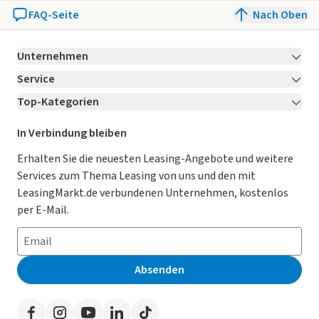
FAQ-Seite
Nach Oben
Unternehmen
Service
Über LeasingMarkt.de
Top-Kategorien
Kontakt
Karriere
Jetzt bewerben!
Leasing Deals
Ratgeber
Für Händler
In Verbindung bleiben
Gebrauchtwagen Leasing
Magazin
Kooperation mit AutoScout24
Erhalten Sie die neuesten Leasing-Angebote und weitere
Services zum Thema Leasing von uns und den mit
Leasing ohne Anzahlung
Datenschutz-Einstellungen
AGB
LeasingMarkt.de verbundenen Unternehmen, kostenlos
E-Auto Leasing
So funktioniert’s
Datenschutz
per E-Mail.
Privatleasing
Häufig gestellte Fragen
Impressum
Leasing-Vergleiche
Leasing-Lexikon
Erklärung zur Barrierefreiheit
Absenden
Herstellerverzeichnis
Auto-Tests
Presse
Händlerverzeichnis
Werben auf LeasingMarkt.de