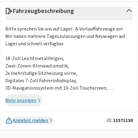
Fahrzeugbeschreibung
Bitte sprechen Sie uns auf Lager- & Vorlauffahrzeuge an!
Wir haben mehrere Tageszulassungen und Neuwagen auf
Lager und schnell verfügbar.
18-Zoll Leichtmetallfelgen,
Zwei-Zonen-Klimaautomatik,
2x mehrstufige Sitzheizung vorne,
Digitales 7-Zoll Fahrerinfodisplay,
3D-Navigationssystem mit 10-Zoll Touchscreen,
Wireless Apple CarPlay,
Mehr anzeigen
Wireless Android Auto,
Keyless Open&Start,
LED-Scheinwerfer,
Angebot melden
ID:
11571130
LED-Tagfahrlicht,
Fernlichtassistent,