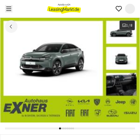
1
/
8