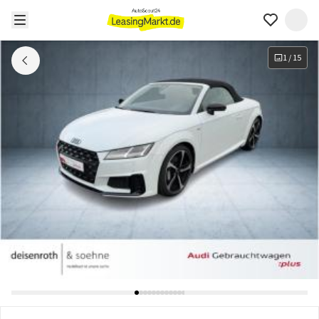
1
/
15