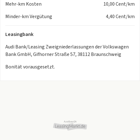
Mehr-km Kosten
10,00 Cent/km
Antriebsart: Allradantrieb
Audi drive select
Minder-km Vergütung
4,40 Cent/km
Blinkleuchten LED in Außenspiegel integriert
Dachhimmel Stoff, schwarz
Leasingbank
Einstiegsleisten mit Aluminiumeinlage
Elektron. Stabilitätskontrolle (ESC)
Audi Bank/Leasing Zweigniederlassungen der Volkswagen
Fahrassistenz-System: Spurhalteassistent (active lane
Bank GmbH, Gifhorner Straße 57, 38112 Braunschweig
assist)
Fensterheber elektrisch vorn
Bonität vorausgesetzt.
Getriebe 7-Gang - Doppelkupplungsgetriebe S-tronic
Heckscheibe heizbar
Heckspoiler (elektrisch ausfahrbar)
Innenausstattung: Dekoreinlagen Feinlack
Isofix-Aufnahmen für Kindersitz an Beifahrersitz
Kopf-Airbag-System (Sideguard)
Lenkrad (Sport/Leder - 3-Speichen, unten abgeflacht) mit
Multifunktion und Schaltfunktion
Licht- und Regensensor