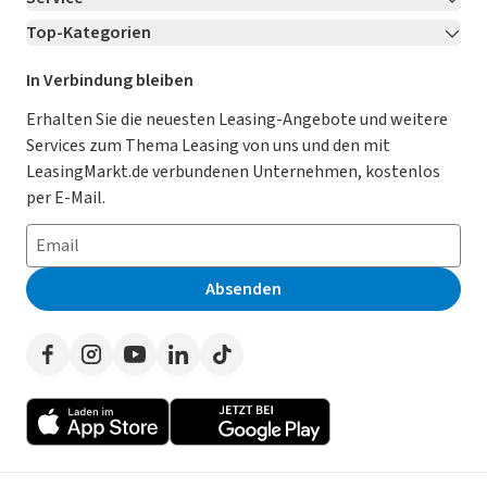
Über LeasingMarkt.de
Top-Kategorien
Kontakt
Karriere
Jetzt bewerben!
Leasing Deals
Ratgeber
Für Händler
In Verbindung bleiben
Gebrauchtwagen Leasing
Magazin
Kooperation mit AutoScout24
Erhalten Sie die neuesten Leasing-Angebote und weitere
Services zum Thema Leasing von uns und den mit
Leasing ohne Anzahlung
Datenschutz-Einstellungen
AGB
LeasingMarkt.de verbundenen Unternehmen, kostenlos
E-Auto Leasing
So funktioniert’s
Datenschutz
per E-Mail.
Privatleasing
Häufig gestellte Fragen
Impressum
Leasing-Vergleiche
Leasing-Lexikon
Erklärung zur Barrierefreiheit
Absenden
Herstellerverzeichnis
Auto-Tests
Presse
Händlerverzeichnis
Werben auf LeasingMarkt.de
Autoleasing in der Nähe