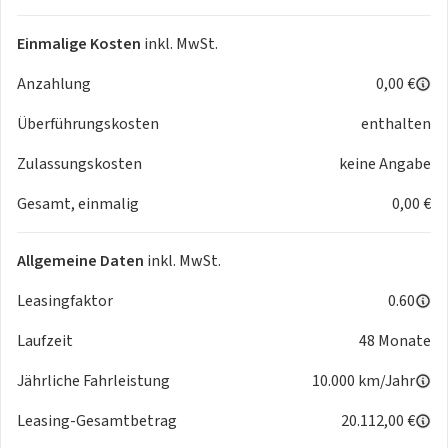
Multi-Media-Interface MMI Basic / MMI Radio
Multi-Media-Interface MMI Navigation Plus mit MMI Touch
Einmalige Kosten
inkl. MwSt.
Optik-Paket schwarz plus
Anzahlung
0,00 €
Optik-Paket schwarz
Scheinwerfer LED
Überführungskosten
enthalten
Scheinwerfer-Reinigungsanlage (SRA)
Schließ-/Startsystem Advanced Key (Komfortschlüssel)
Zulassungskosten
keine Angabe
Sportsitze plus vorn
Gesamt, einmalig
0,00 €
Steckdose (12V-Anschluß) im Koffer-/Laderaum
Universal-Schnittstelle Bluetooth
(EA8) 3 Jahre Anschlussgarantie, bis maximal 100.000 km,
Allgemeine Daten
inkl. MwSt.
inklusive
Leasingfaktor
0.60
Serienausstattungen
Laufzeit
48 Monate
Airbag Beifahrerseite abschaltbar
Airbag Fahrer-/Beifahrerseite
Jährliche Fahrleistung
10.000 km/Jahr
Akustik-Verdeck
Anti-Blockier-System (ABS)
Leasing-Gesamtbetrag
20.112,00 €
Antriebs-Schlupfregelung (ASR) mit EDS