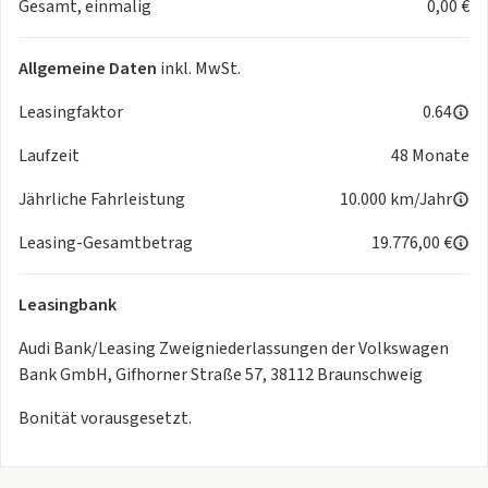
Gesamt, einmalig
0,00 €
- Notbremsassistent / Front Assist
- Reifendruckkontrolle
- Seitenairbags vorne
Allgemeine Daten
inkl. MwSt.
- Spurverlassenswarnung
- Verkehrszeichenbasierter Geschwindigkeitsbegrenzer
Leasingfaktor
0.64
- Wegfahrsperre
Laufzeit
48 Monate
- Allrad
Komfort
Jährliche Fahrleistung
10.000 km/Jahr
- Multifunktionslederlenkrad mit Schaltwippen
- Rückfahrkamera
Leasing-Gesamtbetrag
19.776,00 €
- Sitzheizung vorne
- Gepäcknetz Vordersitzlehne
Leasingbank
- Frontscheibe in Dämm-, Akustikglas
- Klimaautomatik
Audi Bank/Leasing Zweigniederlassungen der Volkswagen
- Klimaautomatik Climatronic 2-Zonen
Bank GmbH, Gifhorner Straße 57, 38112 Braunschweig
- Lenkradeinstellung manuell
Bonität vorausgesetzt.
- 4-Wege-Lendenwirbelstütze
- Adaptiver Geschwindigkeitsassistent
- Automatische Distanzregelung ACC