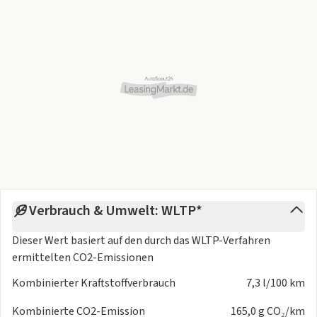
- Drive select
- Freisprecheinrichtung Bluetooth
- Funkschlüssel ohne Safelock
- Geschwindigkeitsregelanlage
- Heckklappe elektrisch (öffnen und schließen)
- Lendenwirbelstütze elektrisch
- Lenksäule höhen-/längsverstellbar
- Mittelarmlehne vorn
- Optische Anzeige
- Scheiben seitlich und hinten in Wärmeschutzverglasung
- Servolenkung
- Sportsitze in Stoff
Verbrauch & Umwelt: WLTP*
- Vordersitze elektrisch einstellbar
Interieur
Dieser Wert basiert auf den durch das
WLTP-Verfahren
- Bedienelemente Schwarz
ermittelten CO2-Emissionen
- Dachhimmel Stoff
- Akzentflächen und Bedientasten schwarz matt
Kombinierter Kraftstoffverbrauch
7,3 l/100 km
- Dekoreinlagen Laserstruktur schwarz
Kombinierte CO2-Emission
165,0 g CO₂/km
- Dekoreinlagen Laserstruktur schwarz