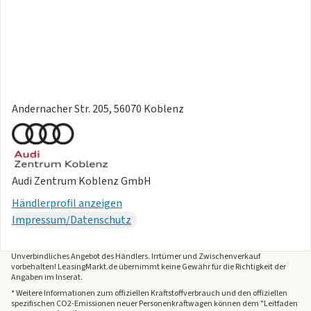
- LED-Scheinwerfer
- Coming Home Funktion
- Leaving Home Funktion
- LED-Rückleuchten
- Tagfahrlicht
- Vorbereitung Lichtassistent
- Wärmeschutz- und Akustikverglasung Frontscheibe
Andernacher Str. 205, 56070 Koblenz
- Innenbeleuchtung
- Vorbereitung für weitere Lichtfunktionen
Sonstiges
- Kreuzungsassistent
Audi Zentrum Koblenz GmbH
- Anhängevorrichtung mechanisch schwenkbar
Händlerprofil anzeigen
- Partikelfilter
Impressum/Datenschutz
- Verkehrszeichenerkennung
- HU+AU neu
- Nichtraucherfahrzeug
Unverbindliches Angebot des
Händlers
. Irrtümer und Zwischenverkauf
vorbehalten! LeasingMarkt.de übernimmt keine Gewähr für die Richtigkeit der
- Scheckheft gepflegt
Angaben im Inserat.
* Weitere Informationen zum offiziellen Kraftstoffverbrauch und den offiziellen
spezifischen CO2-Emissionen neuer Personenkraftwagen können dem "Leitfaden