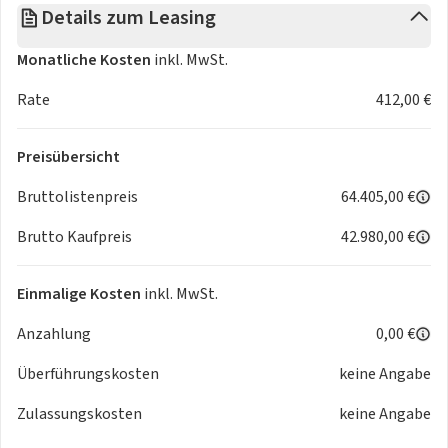
Details zum Leasing
- Abbiegeassistent
- ABS (Antiblockiersystem)
Monatliche Kosten
inkl. MwSt.
- Airbag Fahrer und Beifahrer
- Antischlupfregelung (ASR)
Rate
412,00 €
- Beifahrerairbag deaktivierbar
- Doppelairbag
Preisübersicht
- Einparkhilfe plus
- ESP
Bruttolistenpreis
64.405,00 €
- Fahrerairbag
Brutto Kaufpreis
42.980,00 €
- Fußgängererkennung
- Geschwindigkeitsbegrenzer
- Interaktionsairbag vorn
Einmalige Kosten
inkl. MwSt.
- Kindersicherung
Anzahlung
0,00 €
- Kindersitzbefestigung ISOFIX Beifahrersitz
- Kopfairbagsystem
Überführungskosten
keine Angabe
- Müdigkeitserkennung
- Netztrennwand
Zulassungskosten
keine Angabe
- Notbremsassistent