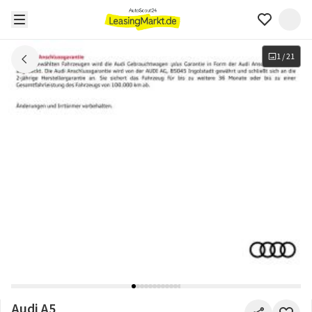
1
/
21
Audi A5