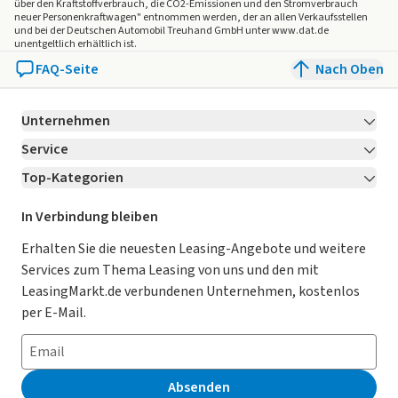
über den Kraftstoffverbrauch, die CO2-Emissionen und den Stromverbrauch
neuer Personenkraftwagen" entnommen werden, der an allen Verkaufsstellen
und bei der Deutschen Automobil Treuhand GmbH unter www.dat.de
unentgeltlich erhältlich ist.
FAQ-Seite
Nach Oben
Unternehmen
Service
Über LeasingMarkt.de
Top-Kategorien
Kontakt
Karriere
Jetzt bewerben!
Leasing Deals
Ratgeber
Für Händler
In Verbindung bleiben
Gebrauchtwagen Leasing
Magazin
Kooperation mit AutoScout24
Erhalten Sie die neuesten Leasing-Angebote und weitere
Services zum Thema Leasing von uns und den mit
Leasing ohne Anzahlung
Datenschutz-Einstellungen
AGB
LeasingMarkt.de verbundenen Unternehmen, kostenlos
E-Auto Leasing
So funktioniert’s
Datenschutz
per E-Mail.
Privatleasing
Häufig gestellte Fragen
Impressum
Leasing-Vergleiche
Leasing-Lexikon
Erklärung zur Barrierefreiheit
Absenden