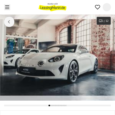
1
/
12