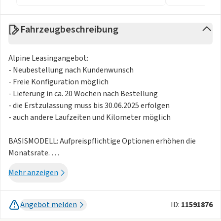
Fahrzeugbeschreibung
Alpine Leasingangebot:
- Neubestellung nach Kundenwunsch
- Freie Konfiguration möglich
- Lieferung in ca. 20 Wochen nach Bestellung
- die Erstzulassung muss bis 30.06.2025 erfolgen
- auch andere Laufzeiten und Kilometer möglich
BASISMODELL: Aufpreispflichtige Optionen erhöhen die
Monatsrate.
z.B.
Mehr anzeigen
- Farblackierung 1. Preiskategorie 990,- €: +20€ monatlich
- Farblackierung 2. Preiskategorie 2150,- €: +30€ monatlich
- Komfortpaket 3900,-€: +40€ monatlich
Angebot melden
ID:
11591876
- Aktive Sportabgasanlage 1600,-€: +25€ monatlich