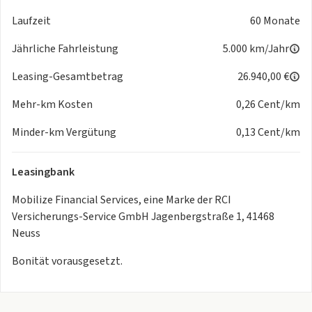
Alpine Advisor
Laufzeit
60 Monate
Alpine Store Hamburg RRG
Behringstraße 128-134
Jährliche Fahrleistung
5.000 km/Jahr
22763 Hamburg
Leasing-Gesamtbetrag
26.940,00 €
Mehr-km Kosten
0,26 Cent/km
Minder-km Vergütung
0,13 Cent/km
Leasingbank
Mobilize Financial Services, eine Marke der RCI
Versicherungs-Service GmbH Jagenbergstraße 1, 41468
Neuss
Bonität vorausgesetzt.