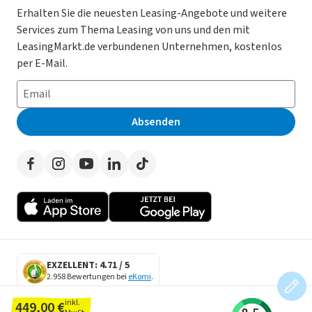
Gebrauchtwagen Leasing
Magazin
Kooperation mit AutoScout24
Erhalten Sie die neuesten Leasing-Angebote und weitere
Services zum Thema Leasing von uns und den mit
Leasing ohne Anzahlung
Datenschutz-Einstellungen
AGB
LeasingMarkt.de verbundenen Unternehmen, kostenlos
E-Auto Leasing
So funktioniert’s
Datenschutz
per E-Mail.
Privatleasing
Häufig gestellte Fragen
Impressum
Leasing-Vergleiche
Leasing-Lexikon
Erklärung zur Barrierefreiheit
Absenden
Herstellerverzeichnis
Auto-Tests
Presse
Händlerverzeichnis
Werben auf LeasingMarkt.de
Autoleasing in der Nähe
EXZELLENT: 4.71 / 5
2.958 Bewertungen bei
eKomi
.
SECURE DATA
inkl.
449,00 €
SSL Encryption