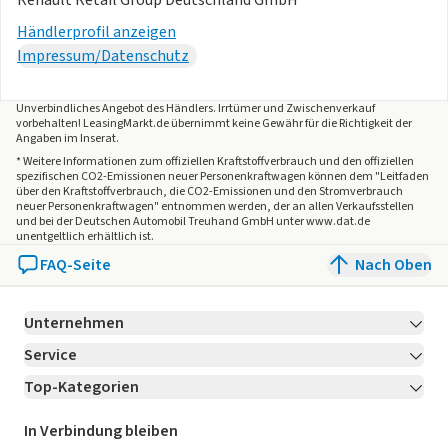
Renault Retail Group Deutschland GmbH
Händlerprofil anzeigen
Impressum/Datenschutz
Unverbindliches Angebot des
Händlers
. Irrtümer und Zwischenverkauf
vorbehalten! LeasingMarkt.de übernimmt keine Gewähr für die Richtigkeit der
Angaben im Inserat.
* Weitere Informationen zum offiziellen Kraftstoffverbrauch und den offiziellen
spezifischen CO2-Emissionen neuer Personenkraftwagen können dem "Leitfaden
über den Kraftstoffverbrauch, die CO2-Emissionen und den Stromverbrauch
neuer Personenkraftwagen" entnommen werden, der an allen Verkaufsstellen
und bei der Deutschen Automobil Treuhand GmbH unter www.dat.de
unentgeltlich erhältlich ist.
FAQ-Seite
Nach Oben
Unternehmen
Service
Über LeasingMarkt.de
Top-Kategorien
Kontakt
Karriere
Jetzt bewerben!
Leasing Deals
Ratgeber
Für Händler
In Verbindung bleiben