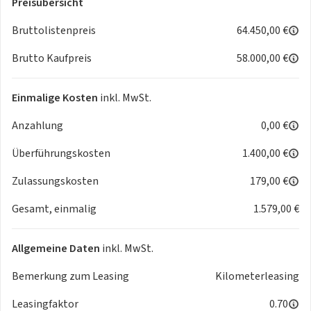
Preisübersicht
- Klimaautomatik mit Partikelfilter, Licht- und Regensensor
- Multimedia-System mit 7”-Touchscreen und GPS,
Bruttolistenpreis
64.450,00 €
Konnektivität mit Apple Car Play & Android Auto
Brutto Kaufpreis
58.000,00 €
- Sabelt-Rennsitze in Leichtbauweise, Bezug aus schwarzem
Leder & Mikrofaser (13,1 kg)
Einmalige Kosten
inkl. MwSt.
- 18-Zoll Leichtmetallräder "Serac"
Anzahlung
0,00 €
- Hochleistungsbremsen mir 320-mm-Bremsscheiben
- Aluminiumpedalerie
Überführungskosten
1.400,00 €
- Interieur Nähte in Grau
- Elektrisch anklappbare Außenspiegel
Zulassungskosten
179,00 €
Gesamt, einmalig
1.579,00 €
Vereinbaren Sie jetzt Ihren Termin und kontaktieren Sie
mich für eine individuelle Angebotserstellung.
Allgemeine Daten
inkl. MwSt.
Herzliche Grüße
Bemerkung zum Leasing
Kilometerleasing
Leasingfaktor
0.70
Til Hesse