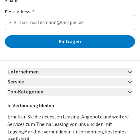
E-Mail.
E-Mail-Adresse*
Eintragen
Unternehmen
Service
Über LeasingMarkt.de
Top-Kategorien
Kontakt
Karriere
Jetzt bewerben!
Leasing Deals
Ratgeber
Für Händler
In Verbindung bleiben
Gebrauchtwagen Leasing
Magazin
Kooperation mit AutoScout24
Erhalten Sie die neuesten Leasing-Angebote und weitere
Services zum Thema Leasing von uns und den mit
Leasing ohne Anzahlung
Datenschutz-Einstellungen
AGB
LeasingMarkt.de verbundenen Unternehmen, kostenlos
E-Auto Leasing
So funktioniert’s
Datenschutz
per E-Mail.