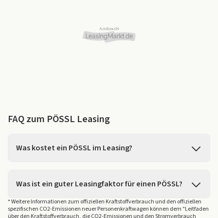
FAQ zum PÖSSL Leasing
Was kostet ein PÖSSL im Leasing?
Die Kosten für ein PÖSSL Leasing können je nach
Modell, Ausstattung und individuellen
Was ist ein guter Leasingfaktor für einen PÖSSL?
Vertragskonditionen variieren. Auf unserer Plattform
finden Sie eine breite Auswahl an PÖSSL Leasing-
* Weitere Informationen zum offiziellen Kraftstoffverbrauch und den offiziellen
Für die Marke PÖSSL finden Sie auf
LeasingMarkt.de
eine
spezifischen CO2-Emissionen neuer Personenkraftwagen können dem "Leitfaden
Angeboten von verschiedenen Händlern - mit flexiblen
breite Auswahl an Angeboten von verschiedenen
über den Kraftstoffverbrauch, die CO2-Emissionen und den Stromverbrauch