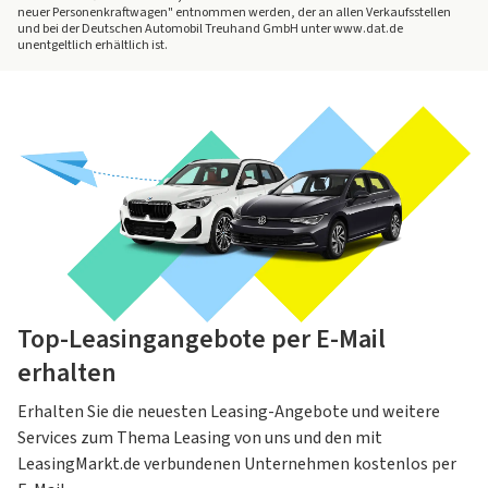
neuer Personenkraftwagen" entnommen werden, der an allen Verkaufsstellen
Raten und Laufzeiten. Entdecken Sie jetzt alle PÖSSL
Händlern.
und bei der Deutschen Automobil Treuhand GmbH unter www.dat.de
Angebote auf
LeasingMarkt.de
!
Der Leasingfaktor bewertet die Konditionen eines
unentgeltlich erhältlich ist.
Leasingangebots und eignet sich sehr gut als
Vergleichsinstrument. Je niedriger der Leasingfaktor
ist, desto besser ist das Angebot.
kleiner als 1,1 - Guter Leasingfaktor
kleiner als 0,9 - Sehr guter Leasingfaktor
kleiner als 0,7 - Top-Leasingfaktor
Weitere Informationen bietet Ihnen unser
Ratgeber
zum Thema Leasingfaktor.
Top-Leasingangebote per E-Mail
erhalten
Erhalten Sie die neuesten Leasing-Angebote und weitere
Services zum Thema Leasing von uns und den mit
LeasingMarkt.de verbundenen Unternehmen kostenlos per