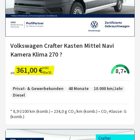
Volkswagen Crafter Kasten Mittel Navi
Kamera Klima 270 ?
361,00 €
inkl.
8,7
MwSt.
ab
Privat- & Gewerbekunden
48 Monate
10.000 km/Jahr
Diesel
* 8,9 l/100 km (komb.) • 234,0 g CO₂/km (komb.) • CO₂-Klasse: G
(komb.)