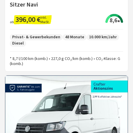
Sitzer Navi
396,00 €
inkl.
8,6
MwSt.
ab
Privat- & Gewerbekunden
48 Monate
10.000 km/Jahr
Diesel
* 8,7 l/100 km (komb.) • 227,0 g CO₂/km (komb.) • CO₂-Klasse: G
(komb.)