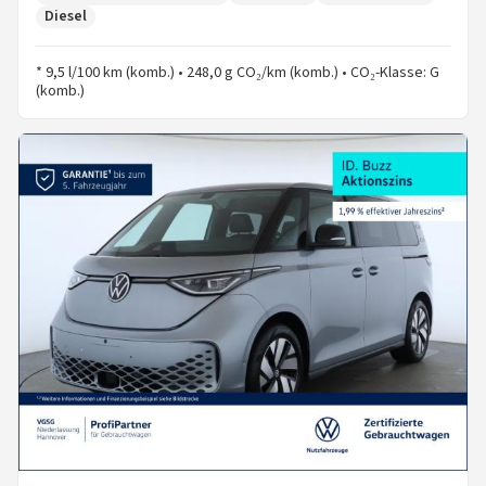
Diesel
* 9,5 l/100 km (komb.) • 248,0 g CO₂/km (komb.) • CO₂-Klasse: G
(komb.)