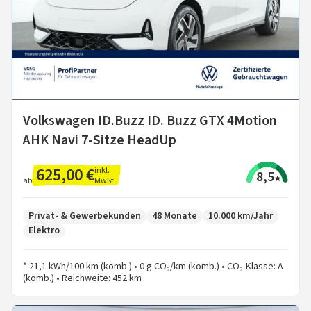
Volkswagen ID.Buzz ID. Buzz GTX 4Motion
AHK Navi 7-Sitze HeadUp
625,00 €
inkl.
8,5
MwSt.
ab
Privat- & Gewerbekunden
48 Monate
10.000 km/Jahr
Elektro
* 21,1 kWh/100 km (komb.) • 0 g CO₂/km (komb.) • CO₂-Klasse: A
(komb.) • Reichweite: 452 km