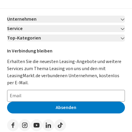
Unternehmen
Service
Über LeasingMarkt.de
Top-Kategorien
Kontakt
Karriere
Jetzt bewerben!
Leasing Deals
Ratgeber
Für Händler
In Verbindung bleiben
Gebrauchtwagen Leasing
Magazin
Kooperation mit AutoScout24
Erhalten Sie die neuesten Leasing-Angebote und weitere
Services zum Thema Leasing von uns und den mit
Leasing ohne Anzahlung
Datenschutz-Einstellungen
AGB
LeasingMarkt.de verbundenen Unternehmen, kostenlos
E-Auto Leasing
So funktioniert’s
Datenschutz
per E-Mail.
Privatleasing
Häufig gestellte Fragen
Impressum
Leasing-Vergleiche
Leasing-Lexikon
Erklärung zur Barrierefreiheit
Absenden
Herstellerverzeichnis
Auto-Tests
Presse
Händlerverzeichnis
Werben auf LeasingMarkt.de