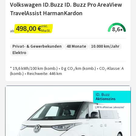
Volkswagen ID.Buzz ID. Buzz Pro AreaView
TravelAssist HarmanKardon
498,00 €
inkl.
8,6
MwSt.
ab
Privat- & Gewerbekunden
48 Monate
10.000 km/Jahr
Elektro
* 19,6 kWh/100 km (komb.) • 0 g CO₂/km (komb.) • CO₂-Klasse: A
(komb.) • Reichweite: 446 km