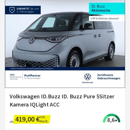
Volkswagen ID.Buzz ID. Buzz Pure 5Sitzer
Kamera IQLight ACC
419,00 €
inkl.
8,6
MwSt.
ab