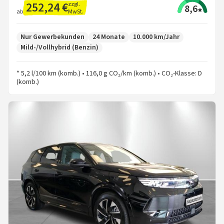
252,24 €
zzgl.
8,6
MwSt.
ab
Nur Gewerbekunden
24 Monate
10.000 km/Jahr
Mild-/Vollhybrid (Benzin)
* 5,2 l/100 km (komb.) • 116,0 g CO₂/km (komb.) • CO₂-Klasse: D
(komb.)