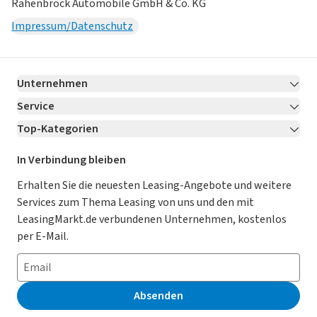
Rahenbrock Automobile GmbH & Co. KG
Impressum/Datenschutz
Unternehmen
Service
Über LeasingMarkt.de
Top-Kategorien
Kontakt
Karriere
Jetzt bewerben!
Leasing Deals
Ratgeber
Für Händler
In Verbindung bleiben
Gebrauchtwagen Leasing
Magazin
Kooperation mit AutoScout24
Erhalten Sie die neuesten Leasing-Angebote und weitere
Services zum Thema Leasing von uns und den mit
Leasing ohne Anzahlung
Datenschutz-Einstellungen
AGB
LeasingMarkt.de verbundenen Unternehmen, kostenlos
E-Auto Leasing
So funktioniert’s
Datenschutz
per E-Mail.
Privatleasing
Häufig gestellte Fragen
Impressum
Leasing-Vergleiche
Leasing-Lexikon
Erklärung zur Barrierefreiheit
Absenden
Herstellerverzeichnis
Auto-Tests
Presse