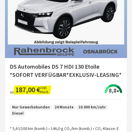
DS Automobiles DS 7 HDI 130 Etoile
*SOFORT VERFÜGBAR*EXKLUSIV-LEASING*
187,00 €
zzgl.
8,8
MwSt.
ab
Nur Gewerbekunden
24 Monate
10.000 km/Jahr
Diesel
* 5,6 l/100 km (komb.) • 146,0 g CO₂/km (komb.) • CO₂-Klasse: E