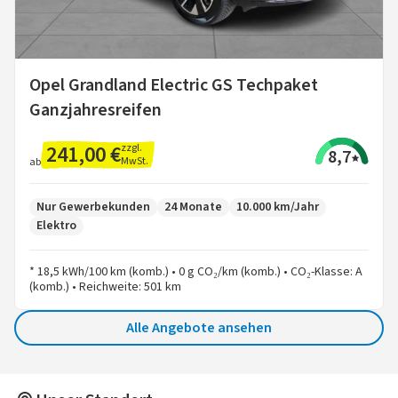
Opel Grandland Electric GS Techpaket
Ganzjahresreifen
241,00 €
zzgl.
8,7
MwSt.
ab
Nur Gewerbekunden
24 Monate
10.000 km/Jahr
Elektro
* 18,5 kWh/100 km (komb.) • 0 g CO₂/km (komb.) • CO₂-Klasse: A
(komb.) • Reichweite: 501 km
Alle Angebote ansehen