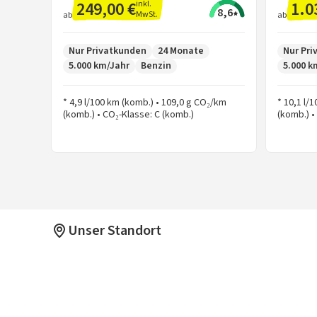
249,00 €
1.0
inkl.
8,6
MwSt.
ab
ab
Nur Privatkunden
24 Monate
Nur Pr
5.000 km/Jahr
Benzin
5.000 k
* 4,9 l/100 km (komb.) • 109,0 g CO₂/km
* 10,1 l/
(komb.) • CO₂-Klasse: C (komb.)
(komb.) •
Unser Standort