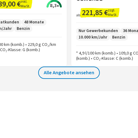
39,00 €
inkl.
8,3
MwSt.
221,85 €
zzgl.
MwSt.
ab
ivatkunden
48 Monate
m/Jahr
Benzin
Nur Gewerbekunden
36 Mon
10.000 km/Jahr
Benzin
100 km (komb.) • 229,0 g CO₂/km
 CO₂-Klasse: G (komb.)
* 4,9 l/100 km (komb.) • 109,0 g 
(komb.) • CO₂-Klasse: C (komb.)
Alle Angebote ansehen