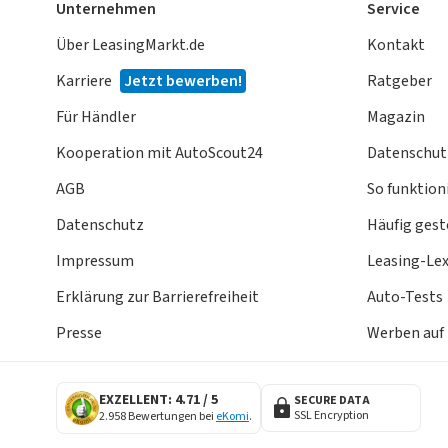
Unternehmen
Service
Über LeasingMarkt.de
Kontakt
Karriere
Jetzt bewerben!
Ratgeber
Für Händler
Magazin
Kooperation mit AutoScout24
Datenschut
AGB
So funktioni
Datenschutz
Häufig gest
Impressum
Leasing-Le
Erklärung zur Barrierefreiheit
Auto-Tests
Presse
Werben auf
EXZELLENT: 4.71 / 5
SECURE DATA
SSL Encryption
2.958 Bewertungen bei
eKomi
.