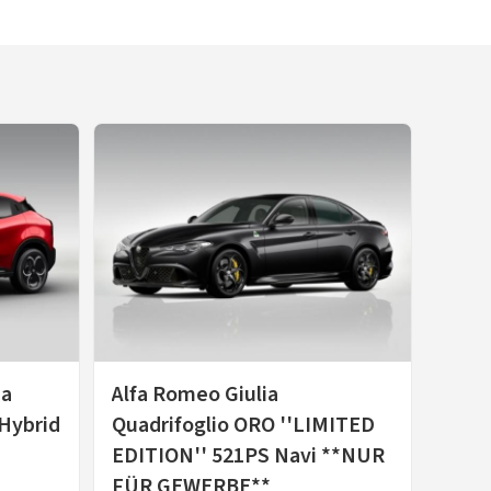
da
Alfa Romeo Giulia
 Hybrid
Quadrifoglio ORO ''LIMITED
EDITION'' 521PS Navi **NUR
FÜR GEWERBE**