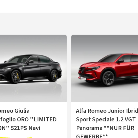
omeo Giulia
Alfa Romeo Junior Ibri
foglio ORO ''LIMITED
Sport Speciale 1.2 VGT
ON'' 521PS Navi
Panorama **NUR FÜR
GEWERBE**