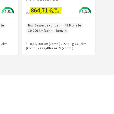
864,71 €
zzgl.
8,5
8,3
MwSt.
ab
ate
Nur Gewerbekunden
48 Monate
10.000 km/Jahr
Benzin
CO₂/km
* 10,1 l/100 km (komb.) • 229,0 g CO₂/km
(komb.) • CO₂-Klasse: G (komb.)