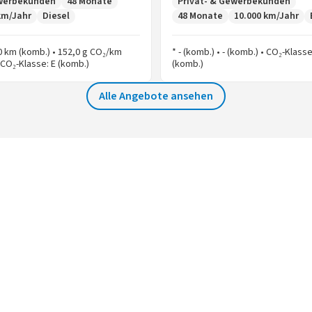
werbekunden
48 Monate
Privat- & Gewerbekunden
km/Jahr
Diesel
48 Monate
10.000 km/Jahr
00 km (komb.) • 152,0 g CO₂/km
* - (komb.) • - (komb.) • CO₂-Klasse
 CO₂-Klasse: E (komb.)
(komb.)
Alle Angebote ansehen