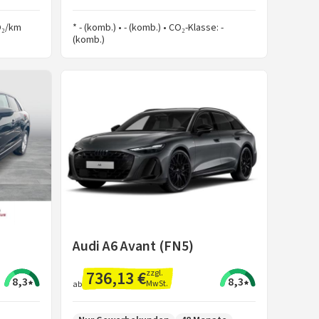
CO₂/km
* - (komb.) • - (komb.) • CO₂-Klasse: -
(komb.)
Audi A6 Avant (FN5)
736,13 €
zzgl.
8,3
8,3
MwSt.
ab