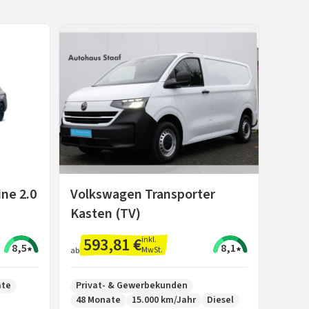
ne 2.0
Volkswagen Transporter
Kasten (TV)
593,81 €
inkl.
8,5
8,1
MwSt.
ab
ate
Privat- & Gewerbekunden
48 Monate
15.000 km/Jahr
Diesel