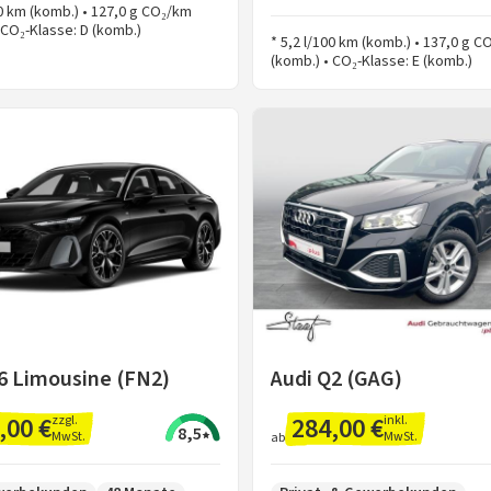
00 km (komb.) • 127,0 g CO₂/km
 CO₂-Klasse: D (komb.)
* 5,2 l/100 km (komb.) • 137,0 g 
(komb.) • CO₂-Klasse: E (komb.)
6 Limousine (FN2)
Audi Q2 (GAG)
,00 €
284,00 €
zzgl.
inkl.
8,5
MwSt.
MwSt.
ab