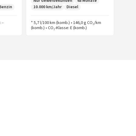
Nur Gewerbekunden
48 Monate
Benzin
10.000 km/Jahr
Diesel
: -
* 5,7 l/100 km (komb.) • 146,0 g CO₂/km
(komb.) • CO₂-Klasse: E (komb.)