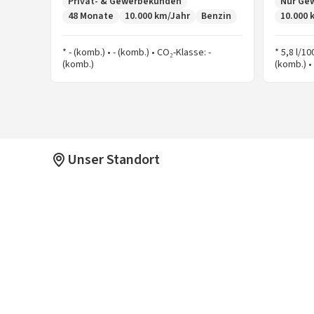
Privat- & Gewerbekunden
Nur Ge
48 Monate
10.000 km/Jahr
Benzin
10.000 
* - (komb.) • - (komb.) • CO₂-Klasse: -
* 5,8 l/1
(komb.)
(komb.) •
Unser Standort