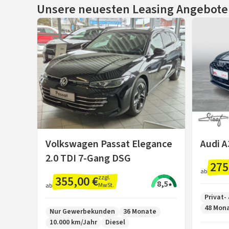
Unsere neuesten Leasing Angebote
Volkswagen Passat Elegance
Audi A
2.0 TDI 7-Gang DSG
275
ab
355,00 €
zzgl.
8,5
MwSt.
ab
Privat
48 Mon
Nur Gewerbekunden
36 Monate
10.000 km/Jahr
Diesel