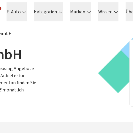
E-Auto
Kategorien
Marken
Wissen
Üb
f GmbH
GmbH
 Leasing Angebote
 Anbieter für
entan finden Sie
€ monatlich.