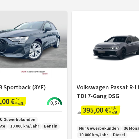
3 Sportback (8YF)
Volkswagen Passat R-Li
TDI 7-Gang DSG
,00 €
inkl.
8,5
MwSt.
395,00 €
zzgl.
MwSt.
ab
- & Gewerbekunden
ate
10.000 km/Jahr
Benzin
Nur Gewerbekunden
36 Mon
10.000 km/Jahr
Diesel