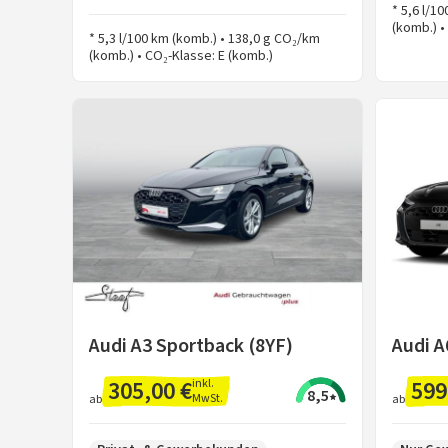
* 5,6 l/1
(komb.) •
* 5,3 l/100 km (komb.) • 138,0 g CO₂/km
(komb.) • CO₂-Klasse: E (komb.)
Audi A3 Sportback (8YF)
Audi A
305,00 €
599
inkl.
8,5
MwSt.
ab
ab