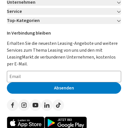
Unternehmen
Service
Über LeasingMarkt.de
Top-Kategorien
Kontakt
Karriere
Jetzt bewerben!
Leasing Deals
Ratgeber
Für Händler
In Verbindung bleiben
Gebrauchtwagen Leasing
Magazin
Kooperation mit AutoScout24
Erhalten Sie die neuesten Leasing-Angebote und weitere
Services zum Thema Leasing von uns und den mit
Leasing ohne Anzahlung
Datenschutz-Einstellungen
AGB
LeasingMarkt.de verbundenen Unternehmen, kostenlos
E-Auto Leasing
So funktioniert’s
Datenschutz
per E-Mail.
Privatleasing
Häufig gestellte Fragen
Impressum
Leasing-Vergleiche
Leasing-Lexikon
Erklärung zur Barrierefreiheit
Absenden
Herstellerverzeichnis
Auto-Tests
Presse
Händlerverzeichnis
Werben auf LeasingMarkt.de
Autoleasing in der Nähe