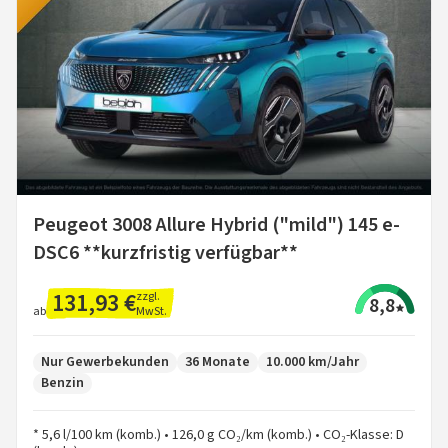
Peugeot 3008 Allure Hybrid ("mild") 145 e-
DSC6 **kurzfristig verfügbar**
131,93 €
zzgl.
8,8
MwSt.
ab
Nur Gewerbekunden
36 Monate
10.000 km/Jahr
Benzin
* 5,6 l/100 km (komb.) • 126,0 g CO₂/km (komb.) • CO₂-Klasse: D