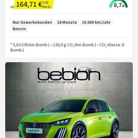
164,71 €
zzgl.
8,7
MwSt.
ab
Nur Gewerbekunden
24 Monate
10.000 km/Jahr
Benzin
* 5,6 l/100 km (komb.) • 126,0 g CO₂/km (komb.) • CO₂-Klasse: D
(komb.)