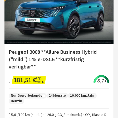
Peugeot 3008 **Allure Business Hybrid
("mild") 145 e-DSC6 **kurzfristig
verfügbar**
181,51 €
zzgl.
8,7
MwSt.
ab
Nur Gewerbekunden
24 Monate
10.000 km/Jahr
Benzin
* 5,6 l/100 km (komb.) • 126,0 g CO₂/km (komb.) • CO₂-Klasse: D