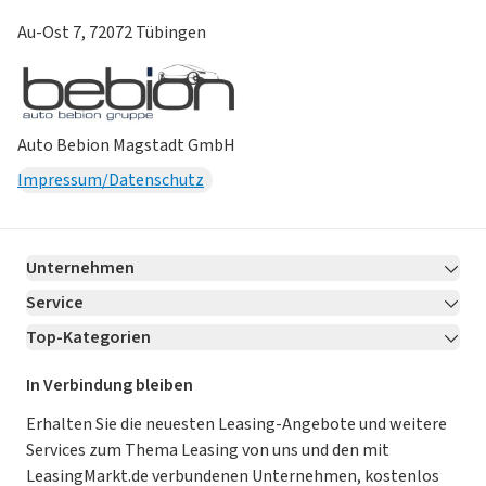
Au-Ost 7, 72072 Tübingen
Auto Bebion Magstadt GmbH
Impressum/Datenschutz
Unternehmen
Service
Über LeasingMarkt.de
Top-Kategorien
Kontakt
Karriere
Jetzt bewerben!
Leasing Deals
Ratgeber
Für Händler
In Verbindung bleiben
Gebrauchtwagen Leasing
Magazin
Kooperation mit AutoScout24
Erhalten Sie die neuesten Leasing-Angebote und weitere
Services zum Thema Leasing von uns und den mit
Leasing ohne Anzahlung
Datenschutz-Einstellungen
AGB
LeasingMarkt.de verbundenen Unternehmen, kostenlos