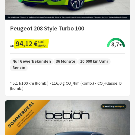
Peugeot 208 Style Turbo 100
94,12 €
zzgl.
8,7
MwSt.
ab
Nur Gewerbekunden
36 Monate
10.000 km/Jahr
Benzin
* 5,1 l/100 km (komb.) • 116,0 g CO₂/km (komb.) • CO₂-Klasse: D
(komb.)