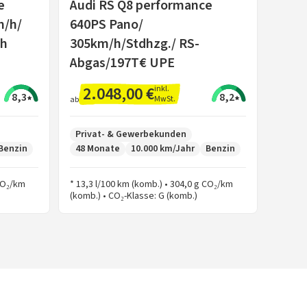
e
Audi RS Q8 performance
m/h/
640PS Pano/
/h
305km/h/Stdhzg./ RS-
Abgas/197T€ UPE
2.048,00 €
inkl.
8,3
8,2
MwSt.
ab
Privat- & Gewerbekunden
Benzin
48 Monate
10.000 km/Jahr
Benzin
 CO₂/km
* 13,3 l/100 km (komb.) • 304,0 g CO₂/km
(komb.) • CO₂-Klasse: G (komb.)