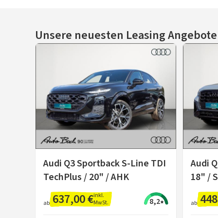
Unsere neuesten Leasing Angebote
Audi Q3 Sportback S-Line TDI
Audi Q
TechPlus / 20" / AHK
18" / 
637,00 €
448
inkl.
8,2
MwSt.
ab
ab