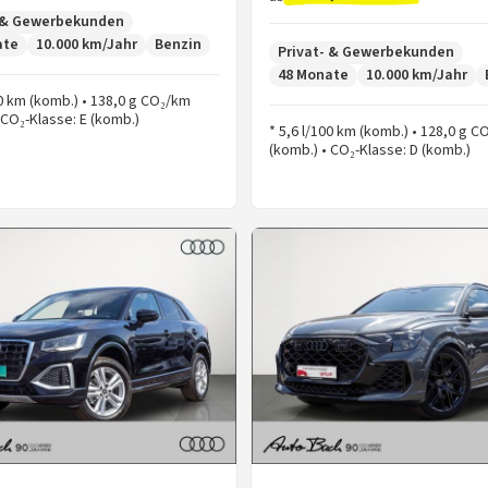
- & Gewerbekunden
ate
10.000 km/Jahr
Benzin
Privat- & Gewerbekunden
48 Monate
10.000 km/Jahr
00 km (komb.) • 138,0 g CO₂/km
 CO₂-Klasse: E (komb.)
* 5,6 l/100 km (komb.) • 128,0 g 
(komb.) • CO₂-Klasse: D (komb.)