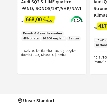
Audi SQ2 S-LINE quattro
Audi 
PANO/ SONOS/19"/AHK/NAVI
Stroni
Klima
668,00 €
inkl.
8,2
MwSt.
ab
417
ab
Privat- & Gewerbekunden
48 Monate
10.000 km/Jahr
Benzin
Privat
48 Mon
* 8,2 l/100 km (komb.) • 187,0 g CO₂/km
(komb.) • CO₂-Klasse: G (komb.)
* 5,9 l/1
(komb.) •
Unser Standort