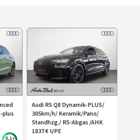
anced
Audi RS Q8 Dynamik-PLUS/
D-plus
305km/h/ Keramik/Pano/
Standhzg./ RS-Abgas /AHK
183T€ UPE
8,1