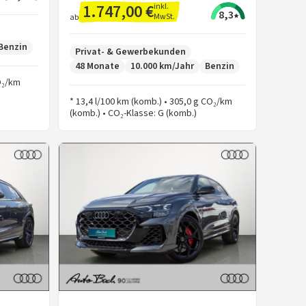
1.747,00 €
inkl.
8,3
MwSt.
ab
Benzin
Privat- & Gewerbekunden
48 Monate
10.000 km/Jahr
Benzin
CO₂/km
* 13,4 l/100 km (komb.) • 305,0 g CO₂/km
(komb.) • CO₂-Klasse: G (komb.)