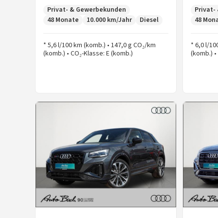
Privat- & Gewerbekunden
Privat
48 Monate
10.000 km/Jahr
Diesel
48 Mon
* 5,6 l/100 km (komb.) • 147,0 g CO₂/km
* 6,0 l/1
(komb.) • CO₂-Klasse: E (komb.)
(komb.) •