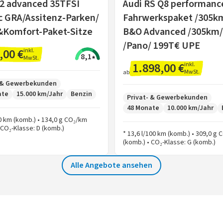
Q2 advanced 35TFSI
Audi RS Q8 performanc
c GRA/Assitenz-Parken/
Fahrwerkspaket /305k
&Komfort-Paket-Sitze
B&O Advanced /305km
/Pano/ 199T€ UPE
,00 €
inkl.
8,1
MwSt.
1.898,00 €
inkl.
MwSt.
ab
- & Gewerbekunden
ate
15.000 km/Jahr
Benzin
Privat- & Gewerbekunden
48 Monate
10.000 km/Jahr
00 km (komb.) • 134,0 g CO₂/km
 CO₂-Klasse: D (komb.)
* 13,6 l/100 km (komb.) • 309,0 g
(komb.) • CO₂-Klasse: G (komb.)
Alle Angebote ansehen