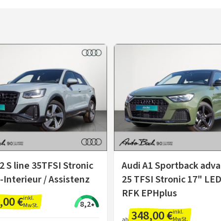
2 S line 35TFSI Stronic
Audi A1 Sportback adv
S-Interieur / Assistenz
25 TFSI Stronic 17" LE
RFK EPHplus
,00 €
inkl.
8,2
MwSt.
348,00 €
inkl.
MwSt.
ab