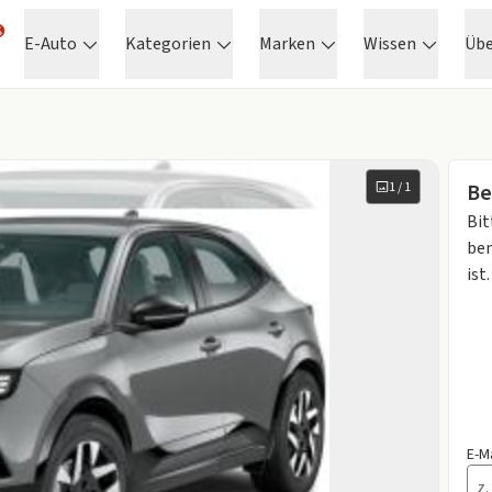
E-Auto
Kategorien
Marken
Wissen
Üb
1
/
1
Be
Bit
ben
ist.
E-M