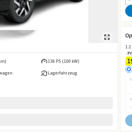
Op
1.2
Pr
1
km)
136 PS (100 kW)
ewagen
Lagerfahrzeug
L
ferzeit
wagen