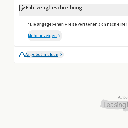
Anzahl der Türen
4/5
Bluetooth
USB
Fahrzeugbeschreibung
Farbe
Grau
Sicherheit
*Die angegebenen Preise verstehen sich nach einer 
Weniger anzei
Abstandstempomat
Mehr anzeigen
Sonstige
Isofix
Angebot melden
Weniger anzei