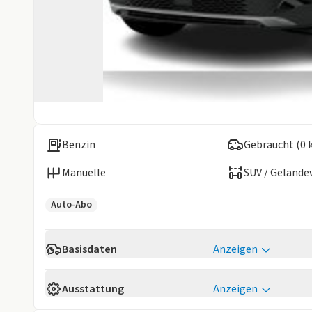
Benzin
Gebraucht (0 
Manuelle
SUV / Geländ
Auto-Abo
Basisdaten
Anzeigen
Verfügbarkeit
3-6 Wochen Lie
Ausstattung
Anzeigen
Fahrzeugaufbau
SUV / Gelände
Technik