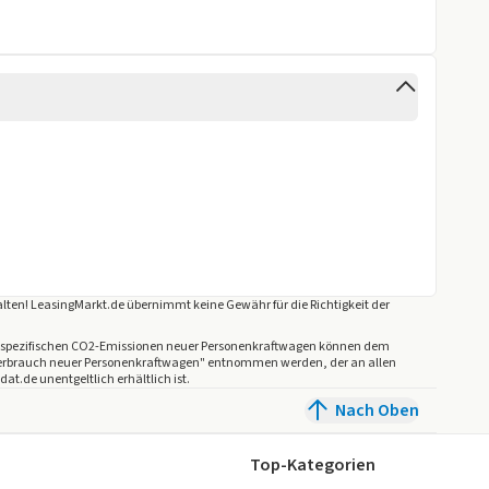
lten! LeasingMarkt.de übernimmt keine Gewähr für die Richtigkeit der
llen spezifischen CO2-Emissionen neuer Personenkraftwagen können dem
mverbrauch neuer Personenkraftwagen" entnommen werden, der an allen
.de unentgeltlich erhältlich ist.
Nach Oben
Top-Kategorien