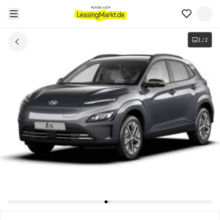
1
/
2