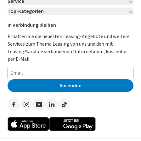
Service
Über LeasingMarkt.de
Top-Kategorien
Kontakt
Karriere
Jetzt bewerben!
Leasing Deals
Ratgeber
Für Händler
In Verbindung bleiben
Gebrauchtwagen Leasing
Magazin
Kooperation mit AutoScout24
Erhalten Sie die neuesten Leasing-Angebote und weitere
Services zum Thema Leasing von uns und den mit
Leasing ohne Anzahlung
Datenschutz-Einstellungen
AGB
LeasingMarkt.de verbundenen Unternehmen, kostenlos
E-Auto Leasing
So funktioniert’s
Datenschutz
per E-Mail.
Privatleasing
Häufig gestellte Fragen
Impressum
Leasing-Vergleiche
Leasing-Lexikon
Erklärung zur Barrierefreiheit
Absenden
Herstellerverzeichnis
Auto-Tests
Presse
Händlerverzeichnis
Werben auf LeasingMarkt.de
Autoleasing in der Nähe