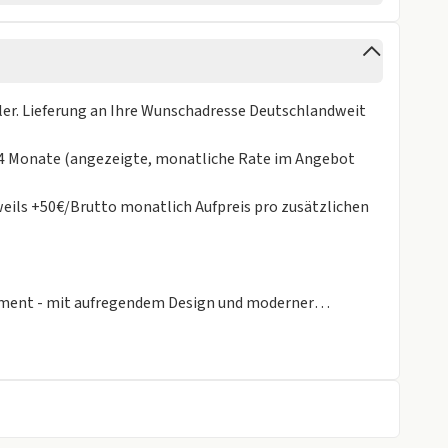
ferzeit
ler. Lieferung an Ihre Wunschadresse Deutschlandweit
u 24 Monate (angezeigte, monatliche Rate im Angebot
gen
eils +50€/Brutto monatlich Aufpreis pro zusätzlichen
gment - mit aufregendem Design und moderner
h auf jede Menge intelligente Technik – darunter
cherheitspaket, das zu den umfangreichsten seiner