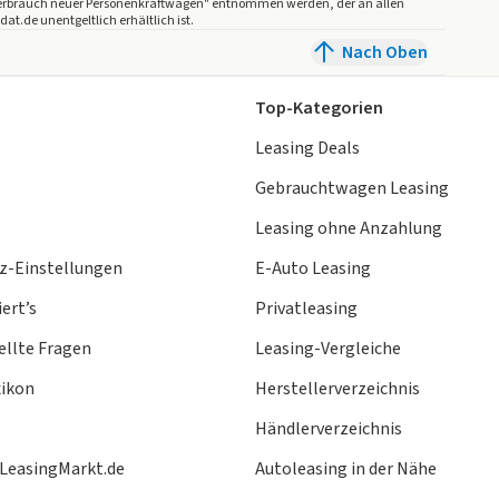
mverbrauch neuer Personenkraftwagen" entnommen werden, der an allen
.de unentgeltlich erhältlich ist.
Nach Oben
Top-Kategorien
Leasing Deals
Gebrauchtwagen Leasing
Leasing ohne Anzahlung
z-Einstellungen
E-Auto Leasing
ert’s
Privatleasing
ellte Fragen
Leasing-Vergleiche
xikon
Herstellerverzeichnis
Händlerverzeichnis
 LeasingMarkt.de
Autoleasing in der Nähe