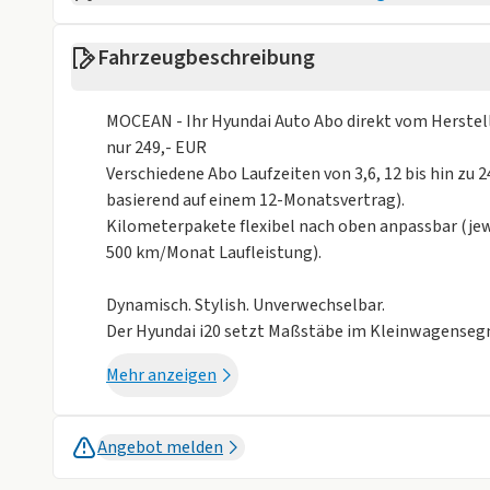
Verfügbarkeit
5-9 Wochen Lie
Fahrzeugbeschreibung
Fahrzeugaufbau
Kleinwagen
Anzahl der Türen
4/5
MOCEAN - Ihr Hyundai Auto Abo direkt vom Herstel
nur 249,- EUR
Farbe
Schwarz
Verschiedene Abo Laufzeiten von 3,6, 12 bis hin z
Weniger anzei
basierend auf einem 12-Monatsvertrag).
Kilometerpakete flexibel nach oben anpassbar (jew
500 km/Monat Laufleistung).
Dynamisch. Stylish. Unverwechselbar.
Der Hyundai i20 setzt Maßstäbe im Kleinwagense
Antriebstechnologie. Und die Ausstattung? Freu dic
Mehr anzeigen
herausragende Konnektivitätsfunktionen und ein Si
Klasse gehört.
Angebot melden