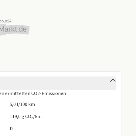
ren
ermittelten CO2-Emissionen
5,0 l/100 km
119,0 g CO₂/km
D