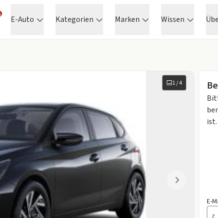
E-Auto
Kategorien
Marken
Wissen
Üb
1
/
4
Be
Bit
ben
ist.
E-M