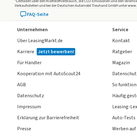
"Leitfaden über den Kraftstoffverbrauch, die CO2-Emissionen und den Stro
Verkaufsstellen und bei der Deutschen Automobil Treuhand GmbH unter www.dat
FAQ-Seite
Unternehmen
Service
Über LeasingMarkt.de
Kontakt
Karriere
Jetzt bewerben!
Ratgeber
Für Händler
Magazin
Kooperation mit AutoScout24
Datenschut
AGB
So funktioni
Datenschutz
Häufig gest
Impressum
Leasing-Le
Erklärung zur Barrierefreiheit
Auto-Tests
Presse
Werben auf