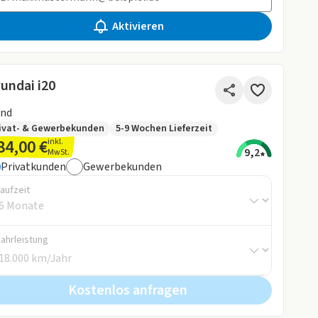
Aktivieren
undai i20
end
ivat- & Gewerbekunden
5-9 Wochen Lieferzeit
84,00 €
inkl.
9,2
MwSt.
Privatkunden
Gewerbekunden
aufzeit
Fahrleistung
Kostenlos anfragen