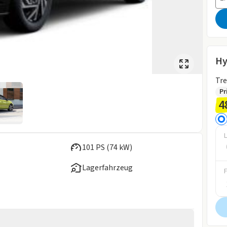
Hy
Tr
Pr
4
L
101 PS (74 kW)
Lagerfahrzeug