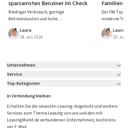
sparsamsten Benziner im Check
Familien-
Erfahrung
Niedriger Verbrauch, geringe
Der VW Tayron
Betriebskosten und hohe
moderne Tec
Alltagstauglichkeit: Diese Benziner
Fahrkomfort 
Laura
Laura
gehören 2026 zu den sparsamsten
Lesen Sie jet
28. Juli 2026
20. Juli
Modellen ihrer Klasse.
Testbericht.
Unternehmen
Service
Über LeasingMarkt.de
Top-Kategorien
Kontakt
Karriere
Jetzt bewerben!
Leasing Deals
Ratgeber
Für Händler
In Verbindung bleiben
Gebrauchtwagen Leasing
Magazin
Kooperation mit AutoScout24
Erhalten Sie die neuesten Leasing-Angebote und weitere
Services zum Thema Leasing von uns und den mit
Leasing ohne Anzahlung
Datenschutz-Einstellungen
AGB
LeasingMarkt.de verbundenen Unternehmen, kostenlos
E-Auto Leasing
So funktioniert’s
Datenschutz
per E-Mail.