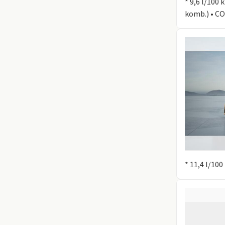
* 9,6 l/100
komb.) • CO
Information
* 11,4 l/10