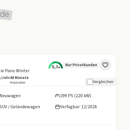
Nur Privatkunden
8,3
tie Pano Winter
m/Jahr
48
Monate
details:
e Laufleistung
Laufzeit
Vergleichen
Anpassbar
en:
Neuwagen
299 PS (220 kW)
SUV / Geländewagen
Verfügbar: 12/2026