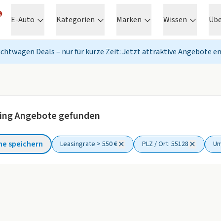
E-Auto
Kategorien
Marken
Wissen
Üb
chtwagen Deals – nur für kurze Zeit: Jetzt attraktive Angebote e
ing Angebote gefunden
he speichern
Leasingrate > 550 €
PLZ / Ort: 55128
Um
ter