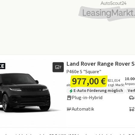
Land Rover Range Rover S
7
P460e S "Square"
977,00 €
10.00
Ange
Inklu
821,01 €
Anpas
ab
zzgl. MwSt.
Zusätzliche Fahrzeuginformation
E-Auto Förderung möglich
Ver
Plug-in-Hybrid
Automatik
en zum Kraftstoffverbrauch: