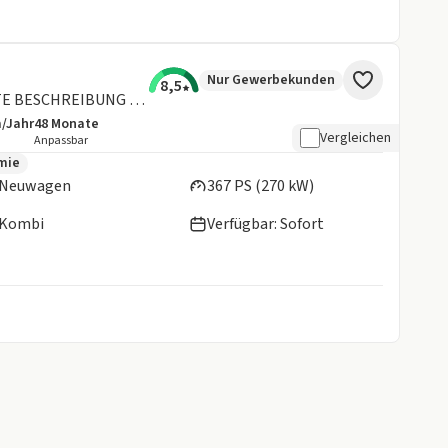
Nur Gewerbekunden
8,5
Avant TFSI quattro 270kW **BITTE BESCHREIBUNG LESEN**
m/Jahr
48
Monate
details:
e Laufleistung
Laufzeit
Vergleichen
Anpassbar
en:
mie
Neuwagen
367 PS (270 kW)
Kombi
Verfügbar: Sofort