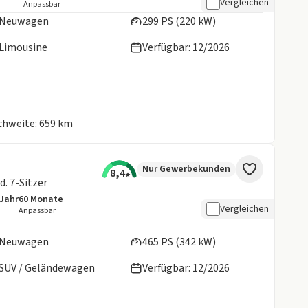
Vergleichen
Anpassbar
Neuwagen
299 PS (220 kW)
Limousine
Verfügbar: 12/2026
ichweite: 659 km
Nur Gewerbekunden
8,4
. 7-Sitzer
/Jahr
60
Monate
details:
e Laufleistung
Laufzeit
Vergleichen
Anpassbar
en:
Neuwagen
465 PS (342 kW)
SUV / Geländewagen
Verfügbar: 12/2026