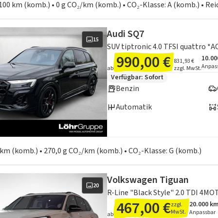
100 km (komb.) • 0 g CO₂/km (komb.) • CO₂-Klasse: A (komb.) • Re
Audi SQ7
15
SUV tiptronic 4.0 TFSI quattro *
990,00 €
10.00
Ange
Inklu
831,93 €
Anpas
ab
zzgl. MwSt.
Zusätzliche Fahrzeuginformation
Verfügbar: Sofort
Benzin
Automatik
en zum Kraftstoffverbrauch:
0 km (komb.) • 270,0 g CO₂/km (komb.) • CO₂-Klasse: G (komb.)
Volkswagen Tiguan
20
467,00 €
20.000 k
zzgl.
Angebots
Inklusiv
MwSt.
Anpassbar
ab