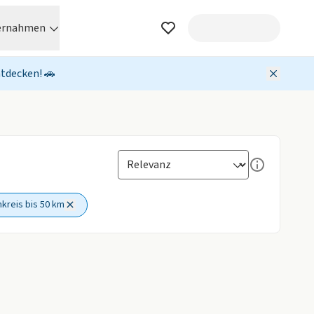
ernahmen
ntdecken! 🚗
kreis bis 50 km