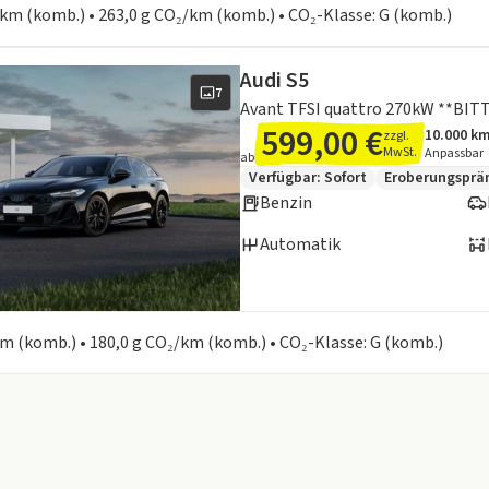
0 km (komb.) • 263,0 g CO₂/km (komb.) • CO₂-Klasse: G (komb.)
Audi S5
7
599,00 €
10.000 k
zzgl.
Angebots
Inklusiv
MwSt.
Anpassbar
ab
Zusätzliche Fahrzeuginformation
Verfügbar: Sofort
Eroberungsprä
Benzin
Automatik
en zum Kraftstoffverbrauch:
 km (komb.) • 180,0 g CO₂/km (komb.) • CO₂-Klasse: G (komb.)