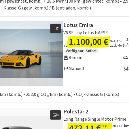
 km (gewichtet, komb.) + 28,5 kWh/100 km (gewichtet, komb.) • 2,9
₂-Klasse: G (gew., komb.) / B (entladen, komb.)
Lotus Emira
7
V6 SE - by Lotus HAESE
1.100,00 €
5
A
I
924,37 €
A
ab
zzgl. MwSt.
Zusätzliche Fahrzeuginformation
Verfügbar: Sofort
Benzin
Manuell
en zum Kraftstoffverbrauch:
0 km (komb.) • 258,0 g CO₂/km (komb.) • CO₂-Klasse: G (komb.)
Polestar 2
8
Long Range Single Motor Prime
472,11 €
20.000 k
zzgl.
Angebots
Inklusiv