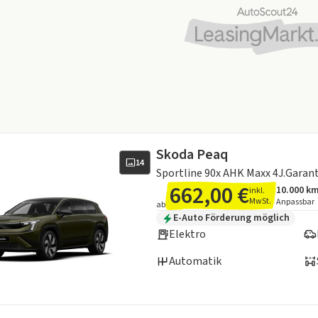
Skoda Peaq
14
Sportline 90x AHK Maxx 4J.Garan
662,00 €
10.000 k
inkl.
Angebots
Inklusiv
MwSt.
Anpassbar
ab
Zusätzliche Fahrzeuginformation
E-Auto Förderung möglich
Elektro
Automatik
en zum Kraftstoffverbrauch: