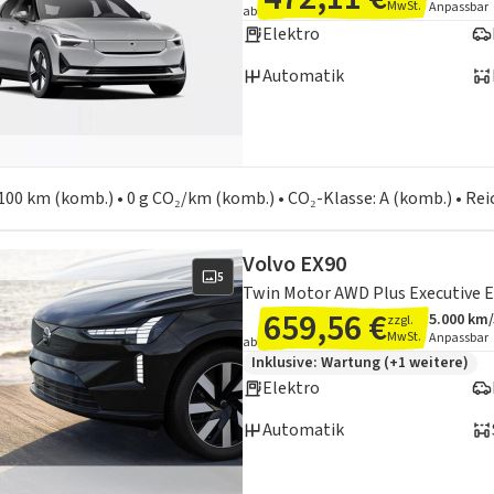
MwSt.
Anpassbar
ab
Elektro
Automatik
en zum Kraftstoffverbrauch:
100 km (komb.) • 0 g CO₂/km (komb.) • CO₂-Klasse: A (komb.) • Re
Volvo EX90
5
Twin Motor AWD Plus Executive Ed
659,56 €
5.000 km
zzgl.
Angebots
Inklusiv
MwSt.
Anpassbar
ab
Zusätzliche Fahrzeuginformation
Inklusive:
Wartung
(+1 weitere)
Elektro
Automatik