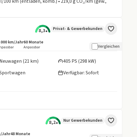
 l/100 km (entladen, komb.) • 219,0 g CO₂/km (gew.,
Privat- & Gewerbekunden
8,3
.000 km/Jahr
60
Monate
ngebotsdetails:
nklusive Laufleistung
Laufzeit
Vergleichen
npassbar
Anpassbar
en:
Neuwagen (21 km)
405 PS (298 kW)
Sportwagen
Verfügbar: Sofort
Nur Gewerbekunden
8,2
m/Jahr
48
Monate
details:
e Laufleistung
Laufzeit