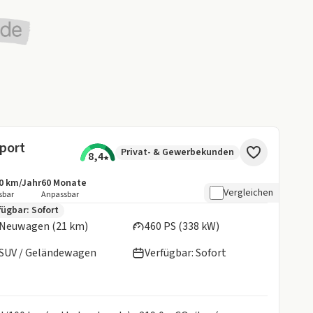
port
Privat- & Gewerbekunden
8,4
0 km/Jahr
60
Monate
botsdetails:
sive Laufleistung
Laufzeit
Vergleichen
sbar
Anpassbar
en:
fügbar: Sofort
Neuwagen (21 km)
460 PS (338 kW)
SUV / Geländewagen
Verfügbar: Sofort