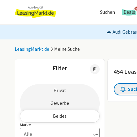
Suchen
Deals
🚗 Audi Gebrau
LeasingMarkt.de
Meine Suche
Filter
454
Leas
Zielgruppe
Suc
Privat
3 aktive Fil
Gewerbe
Beides
Marke