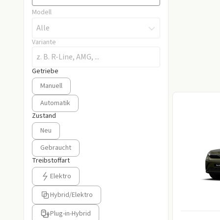
Modell
Alle
Variante
Getriebe
Getriebe auswählen
Manuell
Automatik
Zustand
Zustand auswählen
Neu
Gebraucht
Treibstoffart
Treibstoffart auswählen
Elektro
Hybrid/Elektro
Plug-in-Hybrid
Information