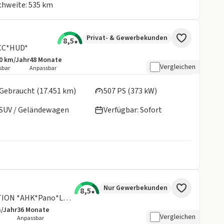
ichweite: 535 km
Privat- & Gewerbekunden
8,5
ACC*HUD*
0 km/Jahr
48
Monate
botsdetails:
sive Laufleistung
Laufzeit
Vergleichen
sbar
Anpassbar
en:
Gebraucht (17.451 km)
507 PS (373 kW)
SUV / Geländewagen
Verfügbar: Sofort
Nur Gewerbekunden
8,5
R-Line "Black Style" 2.0 TDI 4MOTION *AHK*Pano*Leder* !! sofort verfügbar !!
m/Jahr
36
Monate
details:
e Laufleistung
Laufzeit
Vergleichen
Anpassbar