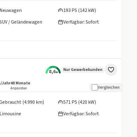
en:
Neuwagen
193 PS (142 kW)
SUV / Geländewagen
Verfügbar: Sofort
Nur Gewerbekunden
8,6
m/Jahr
48
Monate
details:
e Laufleistung
Laufzeit
Vergleichen
Anpassbar
en:
Gebraucht (4.990 km)
571 PS (420 kW)
Limousine
Verfügbar: Sofort