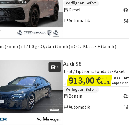
Zusätzliche Fahrzeuginformation
Verfügbar: Sofort
Diesel
Automatik
en zum Kraftstoffverbrauch:
 km (komb.) • 171,0 g CO₂/km (komb.) • CO₂-Klasse: F (komb.)
Audi S8
18
TFSI / tiptronic Fondsitz-Paket
913,00 €
10.000 k
zzgl.
Angebots
Inklusiv
MwSt.
Anpassbar
ab
Zusätzliche Fahrzeuginformation
Verfügbar: Sofort
Benzin
Automatik
en zum Kraftstoffverbrauch: