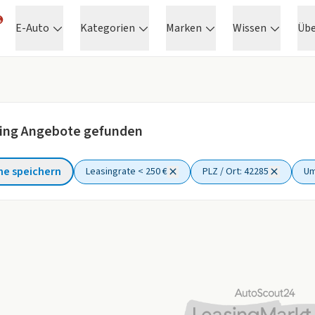
E-Auto
Kategorien
Marken
Wissen
Üb
ing Angebote gefunden
he speichern
Leasingrate < 250 €
PLZ / Ort: 42285
Um
ter