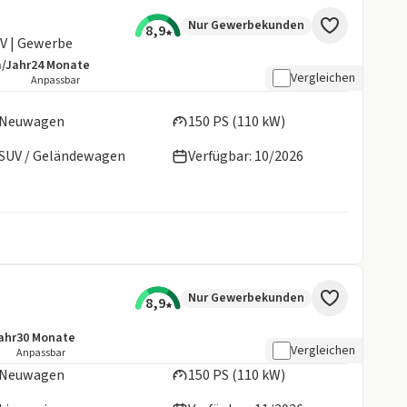
Nur Gewerbekunden
8,9
RV | Gewerbe
m/Jahr
24
Monate
details:
e Laufleistung
Laufzeit
Vergleichen
Anpassbar
en:
Neuwagen
150 PS (110 kW)
SUV / Geländewagen
Verfügbar: 10/2026
Nur Gewerbekunden
8,9
ahr
30
Monate
tails:
aufleistung
Laufzeit
Vergleichen
Anpassbar
Neuwagen
150 PS (110 kW)