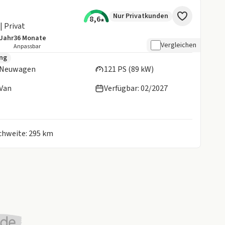
Nur Privatkunden
8,6
| Privat
/Jahr
36
Monate
details:
e Laufleistung
Laufzeit
Vergleichen
Anpassbar
en:
ung
Neuwagen
121 PS (89 kW)
Van
Verfügbar: 02/2027
ichweite: 295 km