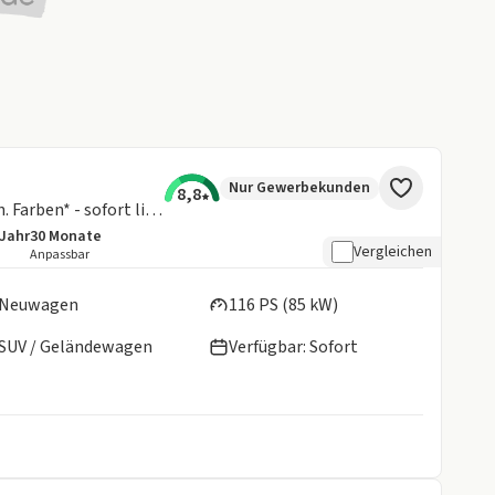
Nur Gewerbekunden
8,8
Select + Funktionspaket 🚗 versch. Farben* - sofort lieferbar ❗
/Jahr
30
Monate
details:
e Laufleistung
Laufzeit
Vergleichen
Anpassbar
en:
Neuwagen
116 PS (85 kW)
SUV / Geländewagen
Verfügbar: Sofort