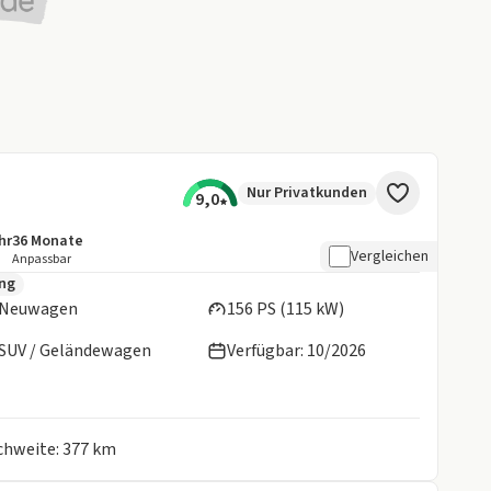
Nur Privatkunden
9,0
hr
36
Monate
tails:
aufleistung
Laufzeit
Vergleichen
Anpassbar
en:
ung
Neuwagen
156 PS (115 kW)
SUV / Geländewagen
Verfügbar: 10/2026
ichweite: 377 km