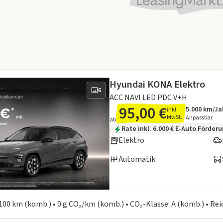
Hyundai KONA Elektro
6
ACC NAVI LED PDC V+H
95,00 €
5.000 km/Ja
inkl.
Angebotsde
Inklusive L
MwSt.
Anpassbar
ab
Zusätzliche Fahrzeuginformation
Rate inkl. 6.000 € E-Auto Förder
Elektro
Automatik
en zum Kraftstoffverbrauch:
100 km (komb.) • 0 g CO₂/km (komb.) • CO₂-Klasse: A (komb.) • Re