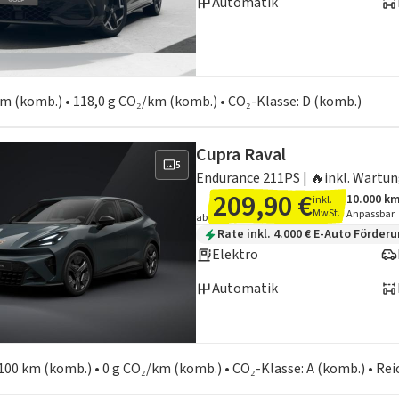
Automatik
en zum Kraftstoffverbrauch:
 km (komb.) • 118,0 g CO₂/km (komb.) • CO₂-Klasse: D (komb.)
Cupra Raval
5
Endurance 211PS | 🔥inkl. Wartung
209,90 €
10.000 k
inkl.
Angebots
Inklusiv
MwSt.
Anpassbar
ab
Zusätzliche Fahrzeuginformation
Rate inkl. 4.000 € E-Auto Förder
Elektro
Automatik
en zum Kraftstoffverbrauch:
100 km (komb.) • 0 g CO₂/km (komb.) • CO₂-Klasse: A (komb.) • Re