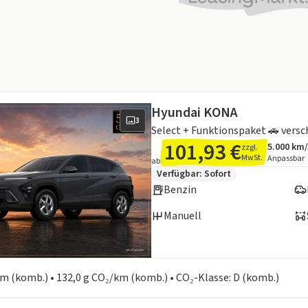
Hyundai KONA
3
101,93 €
5.000 km
zzgl.
Angebots
Inklusiv
MwSt.
Anpassbar
ab
Zusätzliche Fahrzeuginformation
Verfügbar: Sofort
Benzin
Manuell
en zum Kraftstoffverbrauch:
 km (komb.) • 132,0 g CO₂/km (komb.) • CO₂-Klasse: D (komb.)