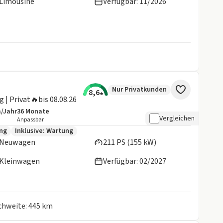
Limousine
Verfügbar: 11/2026
Nur Privatkunden
8,6
 | Privat🔥bis 08.08.26
m/Jahr
36
Monate
details:
e Laufleistung
Laufzeit
Vergleichen
Anpassbar
en:
ung
Inklusive:
Wartung
Neuwagen
211 PS (155 kW)
Kleinwagen
Verfügbar: 02/2027
ichweite: 445 km