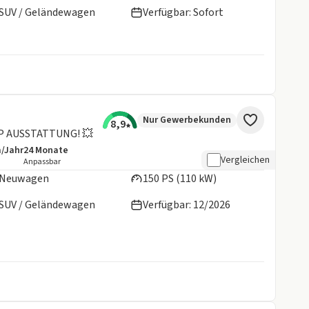
SUV / Geländewagen
Verfügbar: Sofort
Nur Gewerbekunden
8,9
TOP AUSSTATTUNG! 💥
m/Jahr
24
Monate
details:
e Laufleistung
Laufzeit
Vergleichen
Anpassbar
Neuwagen
150 PS (110 kW)
SUV / Geländewagen
Verfügbar: 12/2026