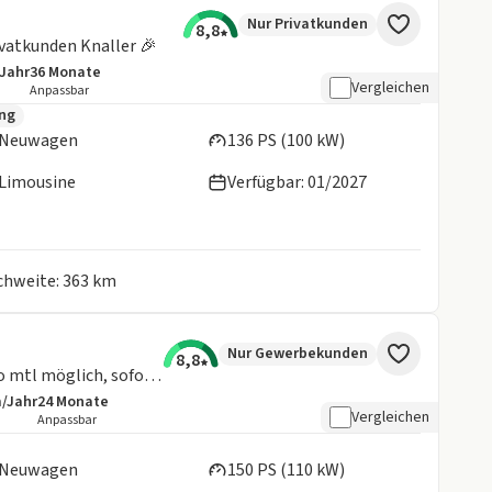
Nur Privatkunden
8,8
vatkunden Knaller 🎉
/Jahr
36
Monate
details:
e Laufleistung
Laufzeit
Vergleichen
Anpassbar
en:
ung
Neuwagen
136 PS (100 kW)
Limousine
Verfügbar: 01/2027
ichweite: 363 km
Nur Gewerbekunden
8,8
1.5 TSI DSG Balance * ab 95€ netto mtl möglich, sofort verfügbar*
m/Jahr
24
Monate
details:
e Laufleistung
Laufzeit
Vergleichen
Anpassbar
en:
Neuwagen
150 PS (110 kW)