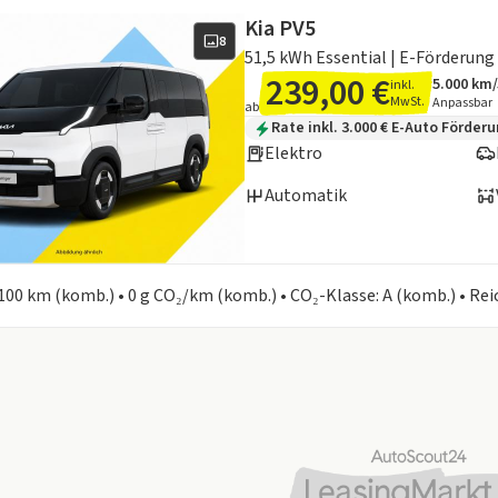
Kia PV5
8
51,5 kWh Essential | E-Förderung 
239,00 €
5.000 km
inkl.
Angebots
Inklusiv
MwSt.
Anpassbar
ab
Zusätzliche Fahrzeuginformation
Rate inkl. 3.000 € E-Auto Förder
Elektro
Automatik
en zum Kraftstoffverbrauch:
100 km (komb.) • 0 g CO₂/km (komb.) • CO₂-Klasse: A (komb.) • Re