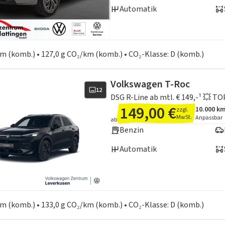
Automatik
en zum Kraftstoffverbrauch:
 km (komb.) • 127,0 g CO₂/km (komb.) • CO₂-Klasse: D (komb.)
Volkswagen T-Roc
12
DSG R-Line ab mtl. € 149,-¹ 💥 
149,00 €
10.000 k
zzgl.
Angebots
Inklusiv
MwSt.
Anpassbar
ab
Benzin
Automatik
en zum Kraftstoffverbrauch:
 km (komb.) • 133,0 g CO₂/km (komb.) • CO₂-Klasse: D (komb.)