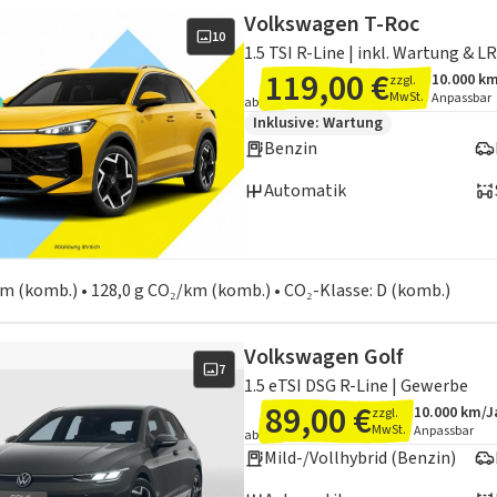
Volkswagen T-Roc
10
1.5 TSI R-Line | inkl. Wartung & L
119,00 €
10.000 k
zzgl.
Angebots
Inklusiv
MwSt.
Anpassbar
ab
Zusätzliche Fahrzeuginformation
Inklusive:
Wartung
Benzin
Automatik
en zum Kraftstoffverbrauch:
 km (komb.) • 128,0 g CO₂/km (komb.) • CO₂-Klasse: D (komb.)
Volkswagen Golf
7
1.5 eTSI DSG R-Line | Gewerbe
89,00 €
10.000 km/J
zzgl.
Angebotsde
Inklusive L
MwSt.
Anpassbar
ab
Mild-/Vollhybrid (Benzin)