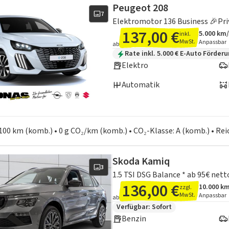
Peugeot 208
7
Elektromotor 136 Business 🎉Pri
137,00 €
5.000 km
inkl.
Angebots
Inklusiv
MwSt.
Anpassbar
ab
Zusätzliche Fahrzeuginformation
Rate inkl. 5.000 € E-Auto Förder
Elektro
Automatik
en zum Kraftstoffverbrauch:
100 km (komb.) • 0 g CO₂/km (komb.) • CO₂-Klasse: A (komb.) • Re
Skoda Kamiq
3
136,00 €
10.000 k
zzgl.
Angebots
Inklusiv
MwSt.
Anpassbar
ab
Zusätzliche Fahrzeuginformation
Verfügbar: Sofort
Benzin