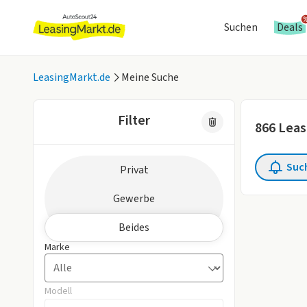
Suchen
Deals
LeasingMarkt.de
Meine Suche
Filter
866
Leas
Zielgruppe
Suc
Privat
3 aktive Fil
Gewerbe
Beides
Marke
Modell