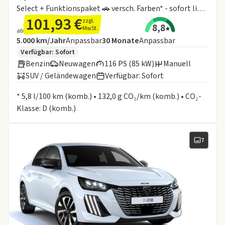
Select + Funktionspaket 🚗 versch. Farben* - sofort lieferbar ❗
101,93 €
zzgl.
8,8
MwSt.
ab
Angebotsdetails:
Inklusive Laufleistung
Laufzeit
5.000 km/Jahr
Anpassbar
30
Monate
Anpassbar
Zusätzliche Fahrzeuginformationen:
Verfügbar: Sofort
Benzin
Neuwagen
116 PS (85 kW)
Manuell
SUV / Geländewagen
Verfügbar: Sofort
Informationen zum Kraftstoffverbrauch:
* 5,8 l/100 km (komb.) • 132,0 g CO₂/km (komb.) • CO₂-
Klasse: D (komb.)
7