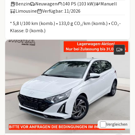
Benzin
Neuwagen
140 PS (103 kW)
Manuell
Limousine
Verfügbar: 11/2026
Informationen zum Kraftstoffverbrauch:
* 5,8 l/100 km (komb.) • 133,0 g CO₂/km (komb.) • CO₂-
Klasse: D (komb.)
9
Vergleichen