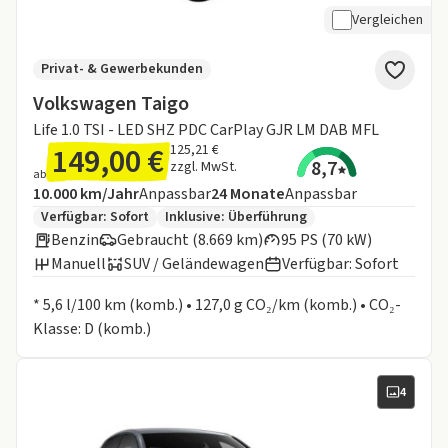
Vergleichen
Privat- & Gewerbekunden
Volkswagen Taigo
Life 1.0 TSI - LED SHZ PDC CarPlay GJR LM DAB MFL
149,00 €
125,21 €
8,7
zzgl. MwSt.
ab
Angebotsdetails:
Inklusive Laufleistung
Laufzeit
10.000 km/Jahr
Anpassbar
24
Monate
Anpassbar
Zusätzliche Fahrzeuginformationen:
Verfügbar: Sofort
Inklusive:
Überführung
Benzin
Gebraucht (8.669 km)
95 PS (70 kW)
Manuell
SUV / Geländewagen
Verfügbar: Sofort
Informationen zum Kraftstoffverbrauch:
* 5,6 l/100 km (komb.) • 127,0 g CO₂/km (komb.) • CO₂-
Klasse: D (komb.)
4