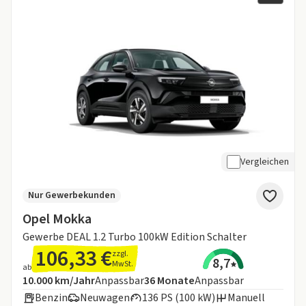
Vergleichen
Nur Gewerbekunden
Opel Mokka
Gewerbe DEAL 1.2 Turbo 100kW Edition Schalter
106,33 €
zzgl.
8,7
MwSt.
ab
Angebotsdetails:
Inklusive Laufleistung
Laufzeit
10.000 km/Jahr
Anpassbar
36
Monate
Anpassbar
Benzin
Neuwagen
136 PS (100 kW)
Manuell