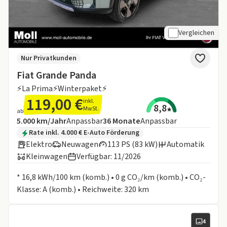
Vergleichen
Nur Privatkunden
Fiat Grande Panda
⚡La Prima⚡Winterpaket⚡
119,00 €
inkl.
8,8
MwSt.
ab
Angebotsdetails:
Inklusive Laufleistung
Laufzeit
5.000 km/Jahr
Anpassbar
36
Monate
Anpassbar
Zusätzliche Fahrzeuginformationen:
Rate inkl. 4.000 € E-Auto Förderung
Elektro
Neuwagen
113 PS (83 kW)
Automatik
Kleinwagen
Verfügbar: 11/2026
Informationen zum Kraftstoffverbrauch:
* 16,8 kWh/100 km (komb.) • 0 g CO₂/km (komb.) • CO₂-
Klasse: A (komb.) • Reichweite: 320 km
4