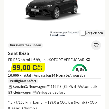
Vergleichen
Nur Gewerbekunden
Seat Ibiza
FR DSG ab mtl. € 99,-¹ 💥 SOFORT VERFÜGBAR! 💥
99,00 €
zzgl.
8,8
MwSt.
ab
Angebotsdetails:
Inklusive Laufleistung
Laufzeit
10.000 km/Jahr
Anpassbar
24
Monate
Anpassbar
Zusätzliche Fahrzeuginformationen:
Verfügbar: Sofort
Benzin
Neuwagen
116 PS (85 kW)
Automatik
Kleinwagen
Verfügbar: Sofort
Informationen zum Kraftstoffverbrauch:
* 5,7 l/100 km (komb.) • 129,0 g CO₂/km (komb.) • CO₂-
Klasse: D (komb.)