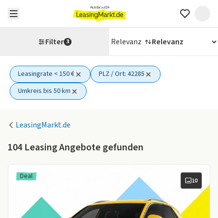
Filter
Relevanz
3
Leasingrate < 150 €
PLZ / Ort: 42285
3 aktive Filter
Umkreis bis 50 km
LeasingMarkt.de
104
Leasing Angebote gefunden
Deal
10