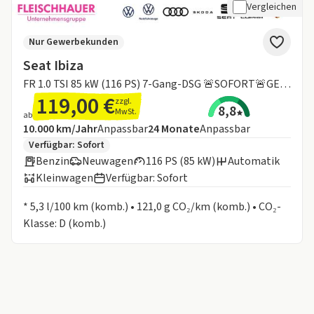
Vergleichen
Nur Gewerbekunden
Seat Ibiza
FR 1.0 TSI 85 kW (116 PS) 7-Gang-DSG 🚨SOFORT🚨GEWERBE🚨MEGADEAL🚨
119,00 €
zzgl.
8,8
MwSt.
ab
Angebotsdetails:
Inklusive Laufleistung
Laufzeit
10.000 km/Jahr
Anpassbar
24
Monate
Anpassbar
Zusätzliche Fahrzeuginformationen:
Verfügbar: Sofort
Benzin
Neuwagen
116 PS (85 kW)
Automatik
Kleinwagen
Verfügbar: Sofort
Informationen zum Kraftstoffverbrauch:
* 5,3 l/100 km (komb.) • 121,0 g CO₂/km (komb.) • CO₂-
Klasse: D (komb.)