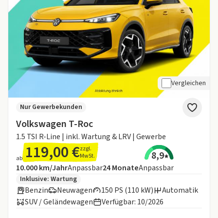
Vergleichen
Nur Gewerbekunden
Volkswagen T-Roc
1.5 TSI R-Line | inkl. Wartung & LRV | Gewerbe
119,00 €
zzgl.
8,9
MwSt.
ab
Angebotsdetails:
Inklusive Laufleistung
Laufzeit
10.000 km/Jahr
Anpassbar
24
Monate
Anpassbar
Zusätzliche Fahrzeuginformationen:
Inklusive:
Wartung
Benzin
Neuwagen
150 PS (110 kW)
Automatik
SUV / Geländewagen
Verfügbar: 10/2026
Informationen zum Kraftstoffverbrauch: