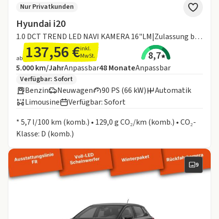
Nur Privatkunden
Hyundai i20
1.0 DCT TREND LED NAVI KAMERA 16"LM|Zulassung bis 31.08.26
137,56 €
inkl.
8,7
MwSt.
ab
Angebotsdetails:
Inklusive Laufleistung
Laufzeit
5.000 km/Jahr
Anpassbar
48
Monate
Anpassbar
Zusätzliche Fahrzeuginformationen:
Verfügbar: Sofort
Benzin
Neuwagen
90 PS (66 kW)
Automatik
Limousine
Verfügbar: Sofort
Informationen zum Kraftstoffverbrauch:
* 5,7 l/100 km (komb.) • 129,0 g CO₂/km (komb.) • CO₂-
Klasse: D (komb.)
9