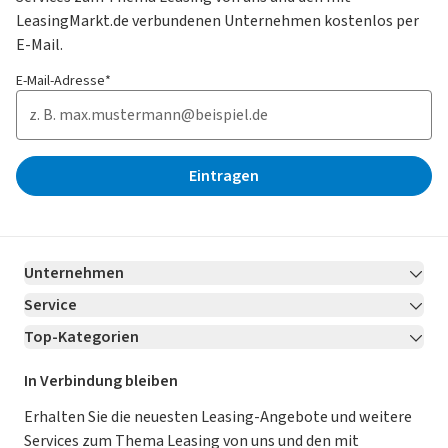
LeasingMarkt.de verbundenen Unternehmen kostenlos per
E-Mail.
E-Mail-Adresse*
Eintragen
Unternehmen
Service
Über LeasingMarkt.de
Top-Kategorien
Kontakt
Karriere
Jetzt bewerben!
Leasing Deals
Ratgeber
Für Händler
In Verbindung bleiben
Gebrauchtwagen Leasing
Magazin
Kooperation mit AutoScout24
Erhalten Sie die neuesten Leasing-Angebote und weitere
Services zum Thema Leasing von uns und den mit
Leasing ohne Anzahlung