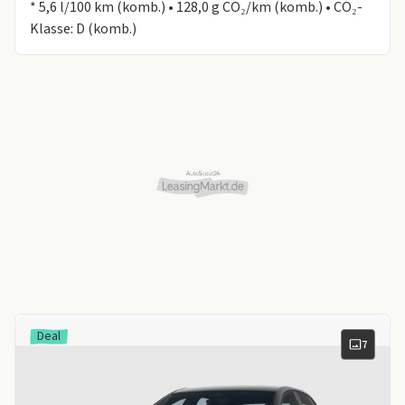
* 5,6 l/100 km (komb.) • 128,0 g CO₂/km (komb.) • CO₂-
Klasse: D (komb.)
Deal
7