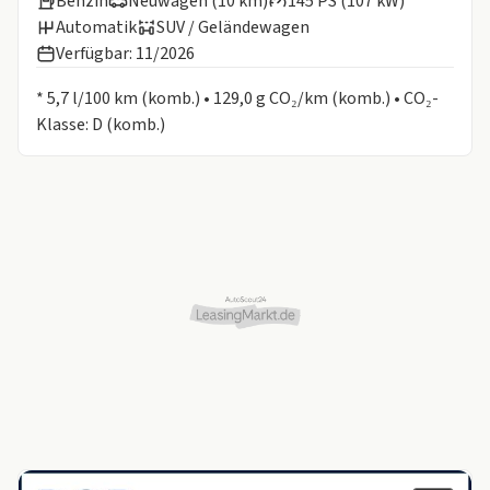
Benzin
Neuwagen (10 km)
145 PS (107 kW)
Automatik
SUV / Geländewagen
Verfügbar: 11/2026
Informationen zum Kraftstoffverbrauch:
* 5,7 l/100 km (komb.) • 129,0 g CO₂/km (komb.) • CO₂-
Klasse: D (komb.)