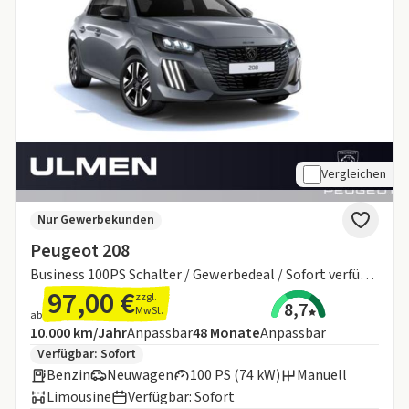
Vergleichen
Nur Gewerbekunden
Peugeot 208
Business 100PS Schalter / Gewerbedeal / Sofort verfügbar
97,00 €
zzgl.
8,7
MwSt.
ab
Angebotsdetails:
Inklusive Laufleistung
Laufzeit
10.000 km/Jahr
Anpassbar
48
Monate
Anpassbar
Zusätzliche Fahrzeuginformationen:
Verfügbar: Sofort
Benzin
Neuwagen
100 PS (74 kW)
Manuell
Limousine
Verfügbar: Sofort