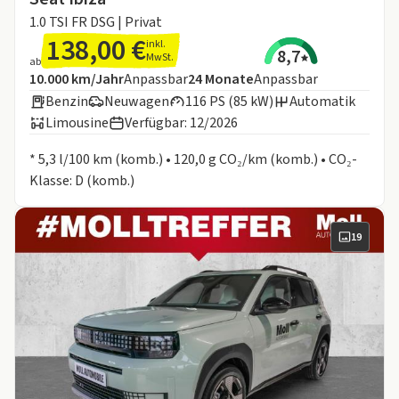
1.0 TSI FR DSG | Privat
138,00 €
inkl.
8,7
MwSt.
ab
Angebotsdetails:
Inklusive Laufleistung
Laufzeit
10.000 km/Jahr
Anpassbar
24
Monate
Anpassbar
Benzin
Neuwagen
116 PS (85 kW)
Automatik
Limousine
Verfügbar: 12/2026
Informationen zum Kraftstoffverbrauch:
* 5,3 l/100 km (komb.) • 120,0 g CO₂/km (komb.) • CO₂-
Klasse: D (komb.)
19