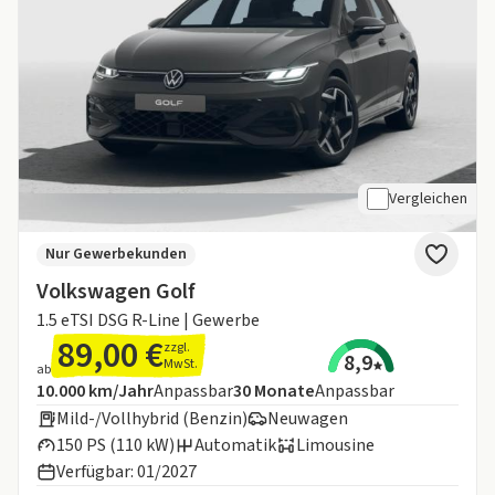
Vergleichen
Nur Gewerbekunden
Volkswagen Golf
1.5 eTSI DSG R-Line | Gewerbe
89,00 €
zzgl.
8,9
MwSt.
ab
Angebotsdetails:
Inklusive Laufleistung
Laufzeit
10.000 km/Jahr
Anpassbar
30
Monate
Anpassbar
Mild-/Vollhybrid (Benzin)
Neuwagen
150 PS (110 kW)
Automatik
Limousine
Verfügbar: 01/2027