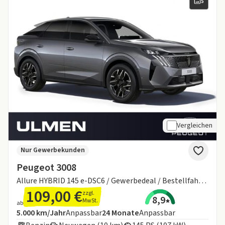
5
Vergleichen
Nur Gewerbekunden
Peugeot 3008
Allure HYBRID 145 e-DSC6 / Gewerbedeal / Bestellfahrzeug
109,00 €
zzgl.
8,9
MwSt.
ab
Angebotsdetails:
Inklusive Laufleistung
Laufzeit
5.000 km/Jahr
Anpassbar
24
Monate
Anpassbar