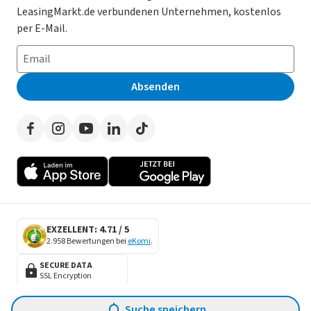
Datenschutz-Einstellungen
AGB
LeasingMarkt.de verbundenen Unternehmen, kostenlos
E-Auto Leasing
So funktioniert’s
Datenschutz
per E-Mail.
Privatleasing
Häufig gestellte Fragen
Impressum
Leasing-Vergleiche
Leasing-Lexikon
Erklärung zur Barrierefreiheit
Absenden
Herstellerverzeichnis
Auto-Tests
Presse
Händlerverzeichnis
Werben auf LeasingMarkt.de
Autoleasing in der Nähe
EXZELLENT: 4.71 / 5
2.958 Bewertungen bei
eKomi
.
SECURE DATA
SSL Encryption
Suche speichern