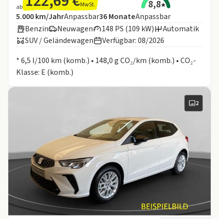
122,69 €
8,8
MwSt.
ab
Angebotsdetails:
Inklusive Laufleistung
Laufzeit
5.000 km/Jahr
Anpassbar
36
Monate
Anpassbar
Benzin
Neuwagen
148 PS (109 kW)
Automatik
SUV / Geländewagen
Verfügbar: 08/2026
Informationen zum Kraftstoffverbrauch:
* 6,5 l/100 km (komb.) • 148,0 g CO₂/km (komb.) • CO₂-
Klasse: E (komb.)
2