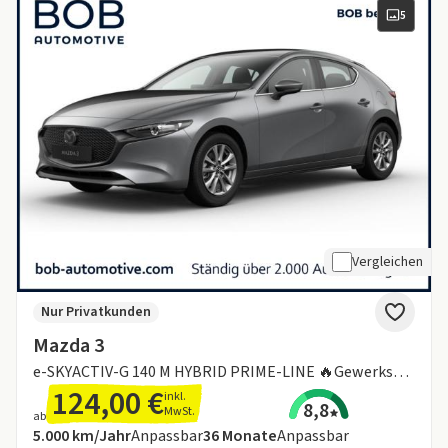
5
Vergleichen
Nur Privatkunden
Mazda 3
e-SKYACTIV-G 140 M HYBRID PRIME-LINE 🔥Gewerkschaft der Polizei 🔥
124,00 €
inkl.
8,8
MwSt.
ab
Angebotsdetails:
Inklusive Laufleistung
Laufzeit
5.000 km/Jahr
Anpassbar
36
Monate
Anpassbar