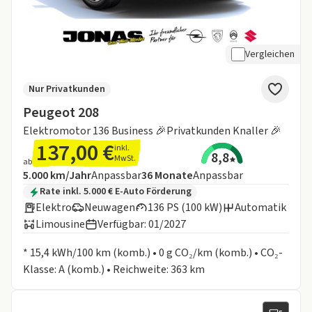
Vergleichen
Nur Privatkunden
Peugeot 208
Elektromotor 136 Business 🎉Privatkunden Knaller 🎉
137,00 €
inkl.
8,8
MwSt.
ab
Angebotsdetails:
Inklusive Laufleistung
Laufzeit
5.000 km/Jahr
Anpassbar
36
Monate
Anpassbar
Zusätzliche Fahrzeuginformationen:
Rate inkl. 5.000 € E-Auto Förderung
Elektro
Neuwagen
136 PS (100 kW)
Automatik
Limousine
Verfügbar: 01/2027
Informationen zum Kraftstoffverbrauch:
* 15,4 kWh/100 km (komb.) • 0 g CO₂/km (komb.) • CO₂-
Klasse: A (komb.) • Reichweite: 363 km