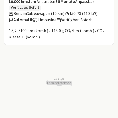
Angebotsdetails:
Inklusive Laufleistung
Laufzeit
10.000 km/Jahr
Anpassbar
36
Monate
Anpassbar
Zusätzliche Fahrzeuginformationen:
Verfügbar: Sofort
Benzin
Neuwagen (10 km)
150 PS (110 kW)
Automatik
Limousine
Verfügbar: Sofort
Informationen zum Kraftstoffverbrauch:
* 5,2 l/100 km (komb.) • 118,0 g CO₂/km (komb.) • CO₂-
Klasse: D (komb.)