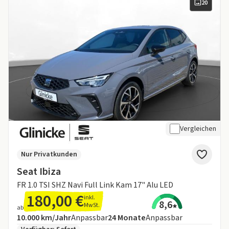
20
Vergleichen
Nur Privatkunden
Seat Ibiza
FR 1.0 TSI SHZ Navi Full Link Kam 17" Alu LED
180,00 €
inkl.
8,6
MwSt.
ab
Angebotsdetails:
Inklusive Laufleistung
Laufzeit
10.000 km/Jahr
Anpassbar
24
Monate
Anpassbar