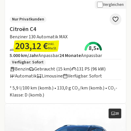
Vergleichen
Nur Privatkunden
Citroën C4
Benziner 130 Automatik MAX
203,12 €
inkl.
8,5
MwSt.
ab
Angebotsdetails:
Inklusive Laufleistung
Laufzeit
5.000 km/Jahr
Anpassbar
24
Monate
Anpassbar
Zusätzliche Fahrzeuginformationen:
Verfügbar: Sofort
Benzin
Gebraucht (15 km)
131 PS (96 kW)
Automatik
Limousine
Verfügbar: Sofort
Informationen zum Kraftstoffverbrauch:
* 5,9 l/100 km (komb.) • 133,0 g CO₂/km (komb.) • CO₂-
Klasse: D (komb.)
20