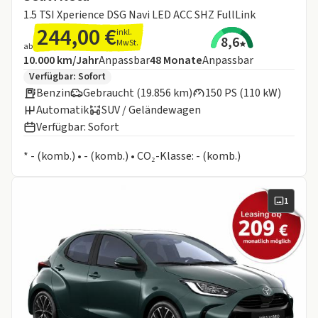
1.5 TSI Xperience DSG Navi LED ACC SHZ FullLink
244,00 €
inkl.
8,6
MwSt.
ab
Angebotsdetails:
Inklusive Laufleistung
Laufzeit
10.000 km/Jahr
Anpassbar
48
Monate
Anpassbar
Zusätzliche Fahrzeuginformationen:
Verfügbar: Sofort
Benzin
Gebraucht (19.856 km)
150 PS (110 kW)
Automatik
SUV / Geländewagen
Verfügbar: Sofort
Informationen zum Kraftstoffverbrauch:
* - (komb.) • - (komb.) • CO₂-Klasse: - (komb.)
1