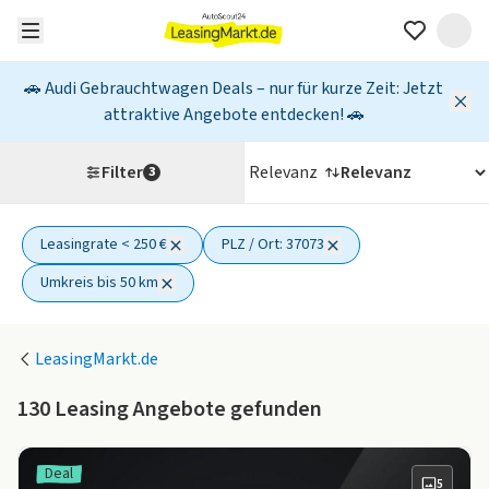
🚗 Audi Gebrauchtwagen Deals – nur für kurze Zeit: Jetzt
attraktive Angebote entdecken! 🚗
Filter
Relevanz
3
Leasingrate < 250 €
PLZ / Ort: 37073
3 aktive Filter
Umkreis bis 50 km
LeasingMarkt.de
130
Leasing Angebote gefunden
Deal
5