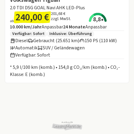
2.0 TDI DSG GOAL Navi AHK LED-Plus
240,00 €
201,68 €
8,8
zzgl. MwSt.
ab
Angebotsdetails:
Inklusive Laufleistung
Laufzeit
10.000 km/Jahr
Anpassbar
24
Monate
Anpassbar
Zusätzliche Fahrzeuginformationen:
Verfügbar: Sofort
Inklusive:
Überführung
Diesel
Gebraucht (25.651 km)
150 PS (110 kW)
Automatik
SUV / Geländewagen
Verfügbar: Sofort
Informationen zum Kraftstoffverbrauch:
* 5,9 l/100 km (komb.) • 154,0 g CO₂/km (komb.) • CO₂-
Klasse: E (komb.)