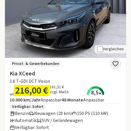
Vergleichen
Privat- & Gewerbekunden
Kia XCeed
1.6 T-GDI DCT Vision
216,00 €
181,51 €
8,5
zzgl. MwSt.
ab
Angebotsdetails:
Inklusive Laufleistung
Laufzeit
10.000 km/Jahr
Anpassbar
48
Monate
Anpassbar
Zusätzliche Fahrzeuginformationen:
Verfügbar: Sofort
Benzin
Neuwagen (20 km)
150 PS (110 kW)
Automatik
SUV / Geländewagen
Verfügbar: Sofort