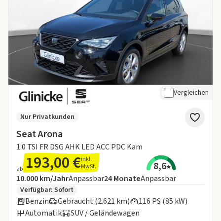
Vergleichen
Nur Privatkunden
Seat Arona
1.0 TSI FR DSG AHK LED ACC PDC Kam
193,00 €
inkl.
8,6
MwSt.
ab
Angebotsdetails:
Inklusive Laufleistung
Laufzeit
10.000 km/Jahr
Anpassbar
24
Monate
Anpassbar
Zusätzliche Fahrzeuginformationen:
Verfügbar: Sofort
Benzin
Gebraucht (2.621 km)
116 PS (85 kW)
Automatik
SUV / Geländewagen