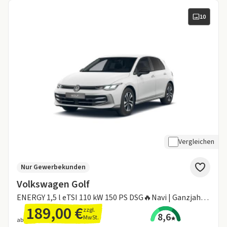
10
Vergleichen
Nur Gewerbekunden
Volkswagen Golf
ENERGY 1,5 l eTSI 110 kW 150 PS DSG🔥Navi | Ganzjahresreifen | SOFORT VERFÜGBAR🚗
189,00 €
zzgl.
8,6
MwSt.
ab