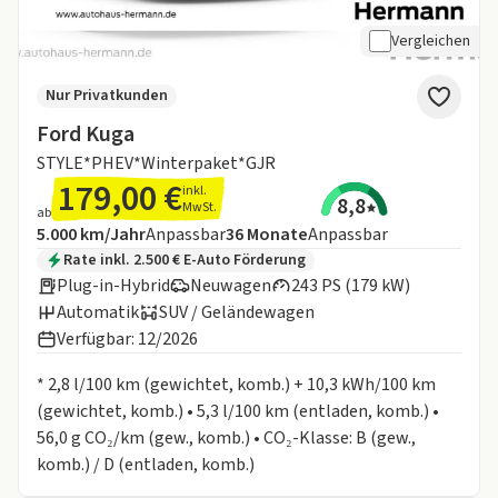
Vergleichen
Nur Privatkunden
Ford Kuga
STYLE*PHEV*Winterpaket*GJR
179,00 €
inkl.
8,8
MwSt.
ab
Angebotsdetails:
Inklusive Laufleistung
Laufzeit
5.000 km/Jahr
Anpassbar
36
Monate
Anpassbar
Zusätzliche Fahrzeuginformationen:
Rate inkl. 2.500 € E-Auto Förderung
Plug-in-Hybrid
Neuwagen
243 PS (179 kW)
Automatik
SUV / Geländewagen
Verfügbar: 12/2026
Informationen zum Kraftstoffverbrauch:
* 2,8 l/100 km (gewichtet, komb.) + 10,3 kWh/100 km
(gewichtet, komb.) • 5,3 l/100 km (entladen, komb.) •
56,0 g CO₂/km (gew., komb.) • CO₂-Klasse: B (gew.,
komb.) / D (entladen, komb.)