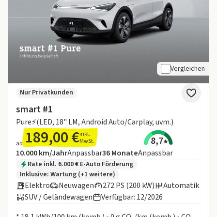
Vergleichen
Nur Privatkunden
smart #1
Pure⚡(LED, 18" LM, Android Auto/Carplay, uvm.)
189,00 €
inkl.
8,7
MwSt.
ab
Angebotsdetails:
Inklusive Laufleistung
Laufzeit
10.000 km/Jahr
Anpassbar
36
Monate
Anpassbar
Zusätzliche Fahrzeuginformationen:
Rate inkl. 6.000 € E-Auto Förderung
Inklusive:
Wartung
(+1 weitere)
Elektro
Neuwagen
272 PS (200 kW)
Automatik
SUV / Geländewagen
Verfügbar: 12/2026
Informationen zum Kraftstoffverbrauch:
* 18,1 kWh/100 km (komb.) • 0 g CO₂/km (komb.) • CO₂-