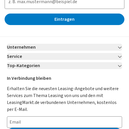
Eintragen
Unternehmen
Service
Über LeasingMarkt.de
Top-Kategorien
Kontakt
Karriere
Jetzt bewerben!
Leasing Deals
Ratgeber
Für Händler
In Verbindung bleiben
Gebrauchtwagen Leasing
Magazin
Kooperation mit AutoScout24
Erhalten Sie die neuesten Leasing-Angebote und weitere
Services zum Thema Leasing von uns und den mit
Leasing ohne Anzahlung
Datenschutz-Einstellungen
AGB
LeasingMarkt.de verbundenen Unternehmen, kostenlos
E-Auto Leasing
So funktioniert’s
Datenschutz
per E-Mail.
Privatleasing
Häufig gestellte Fragen
Impressum
Leasing-Vergleiche
Leasing-Lexikon