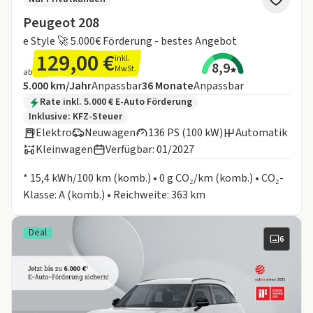
Peugeot 208
e Style 🚀 5.000€ Förderung - bestes Angebot
129,00 €
inkl.
8,9
MwSt.
ab
Angebotsdetails:
Inklusive Laufleistung
Laufzeit
5.000 km/Jahr
Anpassbar
36
Monate
Anpassbar
Zusätzliche Fahrzeuginformationen:
Rate inkl. 5.000 € E-Auto Förderung
Inklusive:
KFZ-Steuer
Elektro
Neuwagen
136 PS (100 kW)
Automatik
Kleinwagen
Verfügbar: 01/2027
Informationen zum Kraftstoffverbrauch:
* 15,4 kWh/100 km (komb.) • 0 g CO₂/km (komb.) • CO₂-
Klasse: A (komb.) • Reichweite: 363 km
Deal
6