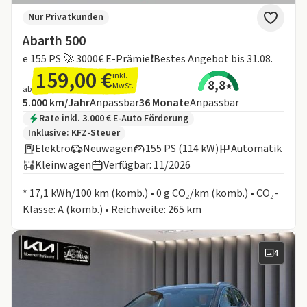
Nur Privatkunden
Abarth 500
e 155 PS 🚀 3000€ E-Prämie❗️Bestes Angebot bis 31.08.
159,00 €
inkl.
8,8
MwSt.
ab
Angebotsdetails:
Inklusive Laufleistung
Laufzeit
5.000 km/Jahr
Anpassbar
36
Monate
Anpassbar
Zusätzliche Fahrzeuginformationen:
Rate inkl. 3.000 € E-Auto Förderung
Inklusive:
KFZ-Steuer
Elektro
Neuwagen
155 PS (114 kW)
Automatik
Kleinwagen
Verfügbar: 11/2026
Informationen zum Kraftstoffverbrauch:
* 17,1 kWh/100 km (komb.) • 0 g CO₂/km (komb.) • CO₂-
Klasse: A (komb.) • Reichweite: 265 km
4