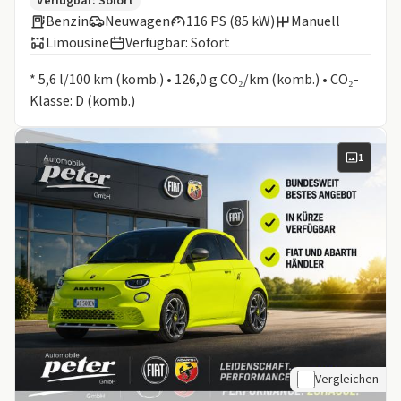
Zusätzliche Fahrzeuginformationen:
Verfügbar: Sofort
Benzin
Neuwagen
116 PS (85 kW)
Manuell
Limousine
Verfügbar: Sofort
Informationen zum Kraftstoffverbrauch:
* 5,6 l/100 km (komb.) • 126,0 g CO₂/km (komb.) • CO₂-
Klasse: D (komb.)
1
Vergleichen