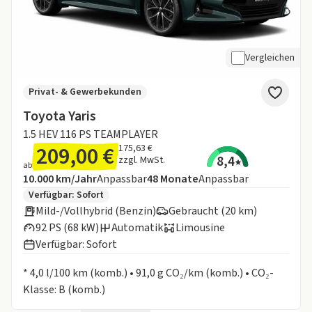
Vergleichen
Privat- & Gewerbekunden
Toyota Yaris
1.5 HEV 116 PS TEAMPLAYER
209,00 €
175,63 €
8,4
zzgl. MwSt.
ab
Angebotsdetails:
Inklusive Laufleistung
Laufzeit
10.000 km/Jahr
Anpassbar
48
Monate
Anpassbar
Zusätzliche Fahrzeuginformationen:
Verfügbar: Sofort
Mild-/Vollhybrid (Benzin)
Gebraucht (20 km)
92 PS (68 kW)
Automatik
Limousine
Verfügbar: Sofort
Informationen zum Kraftstoffverbrauch:
* 4,0 l/100 km (komb.) • 91,0 g CO₂/km (komb.) • CO₂-
Klasse: B (komb.)