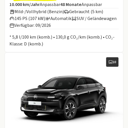
Angebotsdetails:
Inklusive Laufleistung
Laufzeit
10.000 km/Jahr
Anpassbar
48
Monate
Anpassbar
Mild-/Vollhybrid (Benzin)
Gebraucht (5 km)
145 PS (107 kW)
Automatik
SUV / Geländewagen
Verfügbar: 09/2026
Informationen zum Kraftstoffverbrauch:
* 5,8 l/100 km (komb.) • 130,0 g CO₂/km (komb.) • CO₂-
Klasse: D (komb.)
10