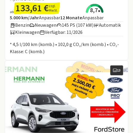
133,61 €
zzgl.
8,7
MwSt.
ab
Angebotsdetails:
Inklusive Laufleistung
Laufzeit
5.000 km/Jahr
Anpassbar
12
Monate
Anpassbar
Benzin
Neuwagen
145 PS (107 kW)
Automatik
Kleinwagen
Verfügbar: 11/2026
Informationen zum Kraftstoffverbrauch:
* 4,5 l/100 km (komb.) • 102,0 g CO₂/km (komb.) • CO₂-
Klasse: C (komb.)
13