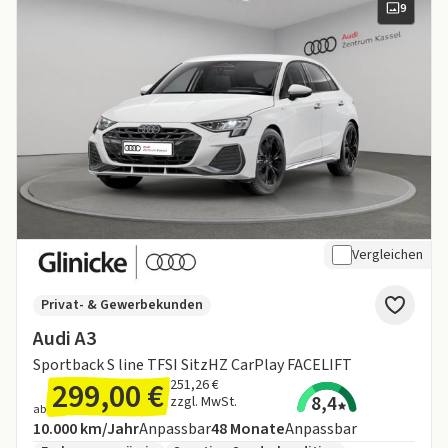
9
Vergleichen
Privat- & Gewerbekunden
Audi A3
Sportback S line TFSI SitzHZ CarPlay FACELIFT
299,00 €
251,26 €
8,4
zzgl. MwSt.
ab
Angebotsdetails:
Inklusive Laufleistung
Laufzeit
10.000 km/Jahr
Anpassbar
48
Monate
Anpassbar