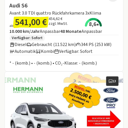
Audi S6
Avant 3.0 TDI quattro Rückfahrkamera 3xKlima
541,00 €
454,62 €
8,6
zzgl. MwSt.
ab
Angebotsdetails:
Inklusive Laufleistung
Laufzeit
10.000 km/Jahr
Anpassbar
48
Monate
Anpassbar
Zusätzliche Fahrzeuginformationen:
Verfügbar: Sofort
Diesel
Gebraucht (11.522 km)
344 PS (253 kW)
Automatik
Kombi
Verfügbar: Sofort
Informationen zum Kraftstoffverbrauch:
* - (komb.) • - (komb.) • CO₂-Klasse: - (komb.)
13