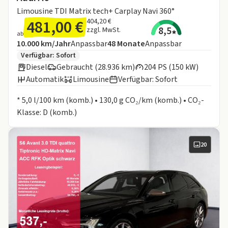
Limousine TDI Matrix tech+ Carplay Navi 360°
481,00 €
404,20 €
8,5
zzgl. MwSt.
ab
Angebotsdetails:
Inklusive Laufleistung
Laufzeit
10.000 km/Jahr
Anpassbar
48
Monate
Anpassbar
Zusätzliche Fahrzeuginformationen:
Verfügbar: Sofort
Diesel
Gebraucht (28.936 km)
204 PS (150 kW)
Automatik
Limousine
Verfügbar: Sofort
Informationen zum Kraftstoffverbrauch:
* 5,0 l/100 km (komb.) • 130,0 g CO₂/km (komb.) • CO₂-
Klasse: D (komb.)
20