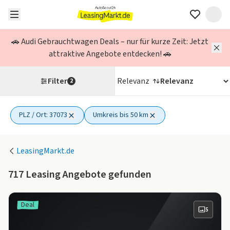
🚗 Audi Gebrauchtwagen Deals – nur für kurze Zeit: Jetzt
attraktive Angebote entdecken! 🚗
Filter
Relevanz
2
PLZ / Ort: 37073
Umkreis bis 50 km
2 aktive Filter
LeasingMarkt.de
717
Leasing Angebote gefunden
Deal
5