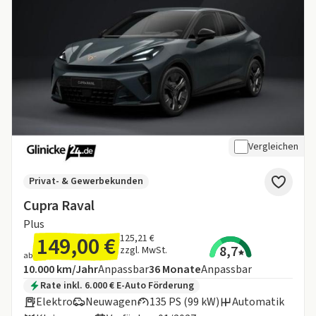
Vergleichen
Privat- & Gewerbekunden
Cupra Raval
Plus
149,00 €
125,21 €
8,7
zzgl. MwSt.
ab
Angebotsdetails:
Inklusive Laufleistung
Laufzeit
10.000 km/Jahr
Anpassbar
36
Monate
Anpassbar
Zusätzliche Fahrzeuginformationen:
Rate inkl. 6.000 € E-Auto Förderung
Elektro
Neuwagen
135 PS (99 kW)
Automatik