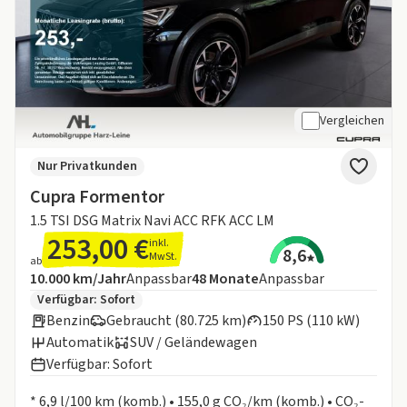
Vergleichen
Nur Privatkunden
Cupra Formentor
1.5 TSI DSG Matrix Navi ACC RFK ACC LM
253,00 €
inkl.
8,6
MwSt.
ab
Angebotsdetails:
Inklusive Laufleistung
Laufzeit
10.000 km/Jahr
Anpassbar
48
Monate
Anpassbar
Zusätzliche Fahrzeuginformationen:
Verfügbar: Sofort
Benzin
Gebraucht (80.725 km)
150 PS (110 kW)
Automatik
SUV / Geländewagen
Verfügbar: Sofort
Informationen zum Kraftstoffverbrauch:
* 6,9 l/100 km (komb.) • 155,0 g CO₂/km (komb.) • CO₂-