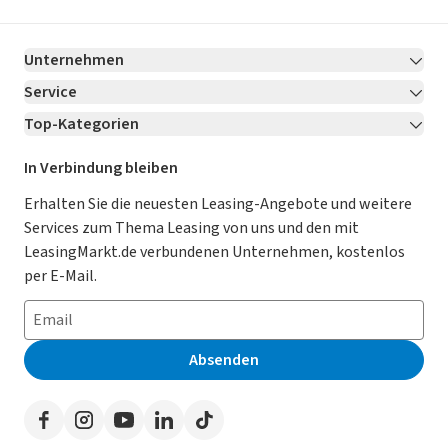
Unternehmen
Service
Über LeasingMarkt.de
Top-Kategorien
Kontakt
Karriere
Jetzt bewerben!
Leasing Deals
Ratgeber
Für Händler
In Verbindung bleiben
Gebrauchtwagen Leasing
Magazin
Kooperation mit AutoScout24
Erhalten Sie die neuesten Leasing-Angebote und weitere
Services zum Thema Leasing von uns und den mit
Leasing ohne Anzahlung
Datenschutz-Einstellungen
AGB
LeasingMarkt.de verbundenen Unternehmen, kostenlos
E-Auto Leasing
So funktioniert’s
Datenschutz
per E-Mail.
Privatleasing
Häufig gestellte Fragen
Impressum
Leasing-Vergleiche
Leasing-Lexikon
Erklärung zur Barrierefreiheit
Absenden
Herstellerverzeichnis
Auto-Tests
Presse
Händlerverzeichnis
Werben auf LeasingMarkt.de
Autoleasing in der Nähe