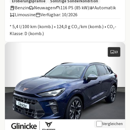
Zusätzliche Fahrzeuginformationen:
Eroberungsprämie
Sonstige Sonderkondition
Benzin
Neuwagen
116 PS (85 kW)
Automatik
Limousine
Verfügbar: 10/2026
Informationen zum Kraftstoffverbrauch:
* 5,4 l/100 km (komb.) • 124,0 g CO₂/km (komb.) • CO₂-
Klasse: D (komb.)
13
Vergleichen