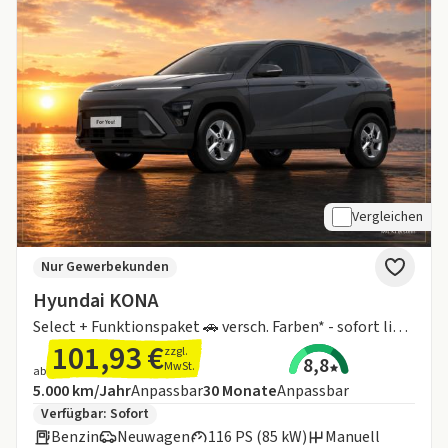
Vergleichen
Nur Gewerbekunden
Hyundai KONA
Select + Funktionspaket 🚗 versch. Farben* - sofort lieferbar ❗
101,93 €
zzgl.
8,8
MwSt.
ab
Angebotsdetails:
Inklusive Laufleistung
Laufzeit
5.000 km/Jahr
Anpassbar
30
Monate
Anpassbar
Zusätzliche Fahrzeuginformationen:
Verfügbar: Sofort
Benzin
Neuwagen
116 PS (85 kW)
Manuell