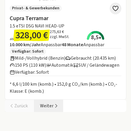
Privat- & Gewerbekunden
Cupra Terramar
1.5 eTSI DSG NAVI HEAD-UP
328,00 €
275,63 €
8,5
zzgl. MwSt.
ab
Angebotsdetails:
Inklusive Laufleistung
Laufzeit
10.000 km/Jahr
Anpassbar
48
Monate
Anpassbar
Zusätzliche Fahrzeuginformationen:
Verfügbar: Sofort
Mild-/Vollhybrid (Benzin)
Gebraucht (20.435 km)
150 PS (110 kW)
Automatik
SUV / Geländewagen
Verfügbar: Sofort
Informationen zum Kraftstoffverbrauch:
* 6,6 l/100 km (komb.) • 152,0 g CO₂/km (komb.) • CO₂-
Klasse: E (komb.)
Zurück
Weiter