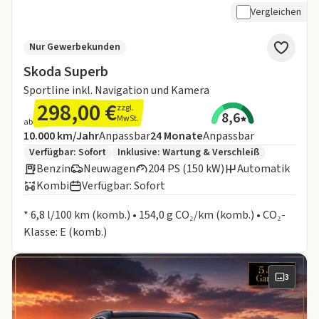
Vergleichen
Nur Gewerbekunden
Skoda Superb
Sportline inkl. Navigation und Kamera
298,00 €
zzgl.
8,6
MwSt.
ab
Angebotsdetails:
Inklusive Laufleistung
Laufzeit
10.000 km/Jahr
Anpassbar
24
Monate
Anpassbar
Zusätzliche Fahrzeuginformationen:
Verfügbar: Sofort
Inklusive:
Wartung & Verschleiß
Benzin
Neuwagen
204 PS (150 kW)
Automatik
Kombi
Verfügbar: Sofort
Informationen zum Kraftstoffverbrauch:
* 6,8 l/100 km (komb.) • 154,0 g CO₂/km (komb.) • CO₂-
Klasse: E (komb.)
3