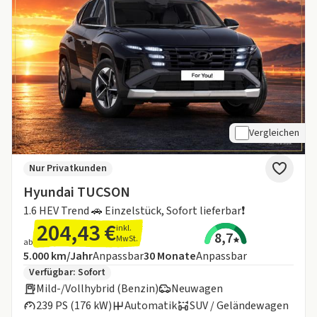
Vergleichen
Nur Privatkunden
Hyundai TUCSON
1.6 HEV Trend 🚗 Einzelstück, Sofort lieferbar❗
204,43 €
inkl.
8,7
MwSt.
ab
Angebotsdetails:
Inklusive Laufleistung
Laufzeit
5.000 km/Jahr
Anpassbar
30
Monate
Anpassbar
Zusätzliche Fahrzeuginformationen:
Verfügbar: Sofort
Mild-/Vollhybrid (Benzin)
Neuwagen
239 PS (176 kW)
Automatik
SUV / Geländewagen