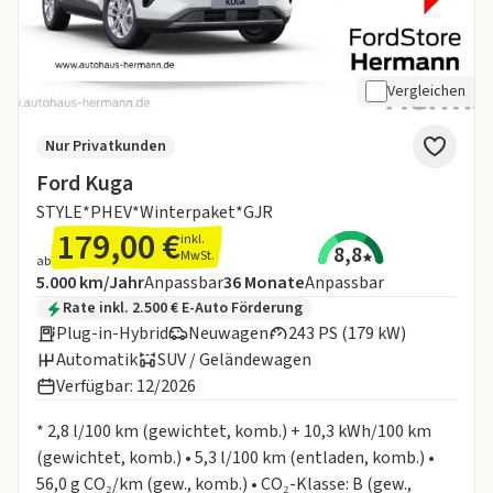
Vergleichen
Nur Privatkunden
Ford Kuga
STYLE*PHEV*Winterpaket*GJR
179,00 €
inkl.
8,8
MwSt.
ab
Angebotsdetails:
Inklusive Laufleistung
Laufzeit
5.000 km/Jahr
Anpassbar
36
Monate
Anpassbar
Zusätzliche Fahrzeuginformationen:
Rate inkl. 2.500 € E-Auto Förderung
Plug-in-Hybrid
Neuwagen
243 PS (179 kW)
Automatik
SUV / Geländewagen
Verfügbar: 12/2026
Informationen zum Kraftstoffverbrauch:
* 2,8 l/100 km (gewichtet, komb.) + 10,3 kWh/100 km
(gewichtet, komb.) • 5,3 l/100 km (entladen, komb.) •
56,0 g CO₂/km (gew., komb.) • CO₂-Klasse: B (gew.,