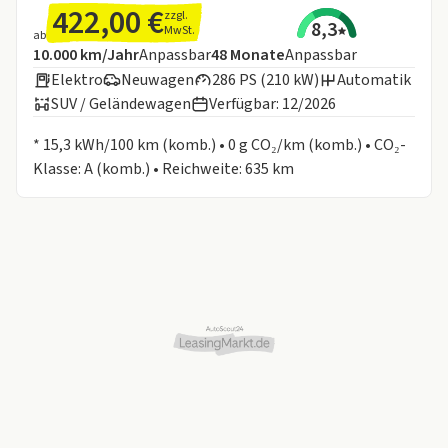
422,00 €
zzgl.
8,3
MwSt.
ab
Angebotsdetails:
Inklusive Laufleistung
Laufzeit
10.000 km/Jahr
Anpassbar
48
Monate
Anpassbar
Elektro
Neuwagen
286 PS (210 kW)
Automatik
SUV / Geländewagen
Verfügbar: 12/2026
Informationen zum Kraftstoffverbrauch:
* 15,3 kWh/100 km (komb.) • 0 g CO₂/km (komb.) • CO₂-
Klasse: A (komb.) • Reichweite: 635 km