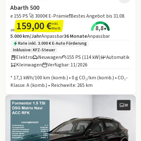
Abarth 500
e 155 PS 🚀 3000€ E-Prämie❗️Bestes Angebot bis 31.08.
159,00 €
inkl.
8,8
MwSt.
ab
Angebotsdetails:
Inklusive Laufleistung
Laufzeit
5.000 km/Jahr
Anpassbar
36
Monate
Anpassbar
Zusätzliche Fahrzeuginformationen:
Rate inkl. 3.000 € E-Auto Förderung
Inklusive:
KFZ-Steuer
Elektro
Neuwagen
155 PS (114 kW)
Automatik
Kleinwagen
Verfügbar: 11/2026
Informationen zum Kraftstoffverbrauch:
* 17,1 kWh/100 km (komb.) • 0 g CO₂/km (komb.) • CO₂-
Klasse: A (komb.) • Reichweite: 265 km
20