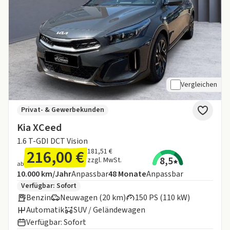
Vergleichen
Privat- & Gewerbekunden
Kia XCeed
1.6 T-GDI DCT Vision
216,00 €
181,51 €
8,5
zzgl. MwSt.
ab
Angebotsdetails:
Inklusive Laufleistung
Laufzeit
10.000 km/Jahr
Anpassbar
48
Monate
Anpassbar
Zusätzliche Fahrzeuginformationen:
Verfügbar: Sofort
Benzin
Neuwagen (20 km)
150 PS (110 kW)
Automatik
SUV / Geländewagen
Verfügbar: Sofort