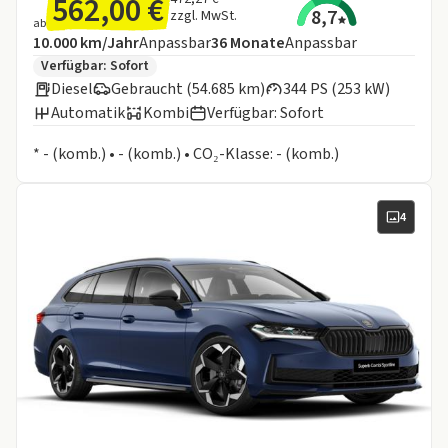
562,00 €
8,7
zzgl. MwSt.
ab
Angebotsdetails:
Inklusive Laufleistung
Laufzeit
10.000 km/Jahr
Anpassbar
36
Monate
Anpassbar
Zusätzliche Fahrzeuginformationen:
Verfügbar: Sofort
Diesel
Gebraucht (54.685 km)
344 PS (253 kW)
Automatik
Kombi
Verfügbar: Sofort
Informationen zum Kraftstoffverbrauch:
* - (komb.) • - (komb.) • CO₂-Klasse: - (komb.)
4