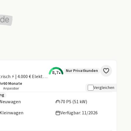
Nur Privatkunden
8,7
Neues Modell Expression | Vollektrisch ⚡️ | 4.000 € Elektro-Prämie als Anzahlung (finanzierbar)
hr
60
Monate
tails:
aufleistung
Laufzeit
Vergleichen
Anpassbar
en:
ung
Neuwagen
70 PS (51 kW)
Kleinwagen
Verfügbar: 11/2026