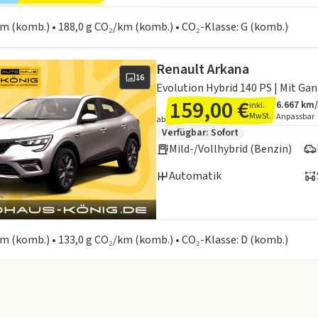
en zum Kraftstoffverbrauch:
 km (komb.) • 188,0 g CO₂/km (komb.) • CO₂-Klasse: G (komb.)
Renault Arkana
16
159,00 €
6.667 km
inkl.
Angebots
Inklusiv
MwSt.
Anpassbar
ab
Zusätzliche Fahrzeuginformation
Verfügbar: Sofort
Mild-/Vollhybrid (Benzin)
Automatik
en zum Kraftstoffverbrauch:
 km (komb.) • 133,0 g CO₂/km (komb.) • CO₂-Klasse: D (komb.)