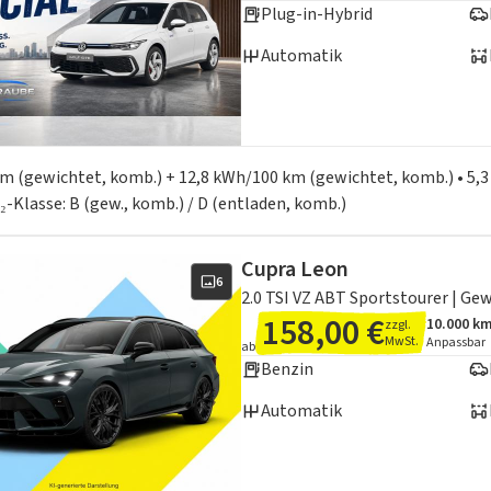
Plug-in-Hybrid
Automatik
en zum Kraftstoffverbrauch:
 km (gewichtet, komb.) + 12,8 kWh/100 km (gewichtet, komb.) • 5,3
₂-Klasse: B (gew., komb.) / D (entladen, komb.)
Cupra Leon
6
2.0 TSI VZ ABT Sportstourer | Ge
158,00 €
10.000 k
zzgl.
Angebots
Inklusiv
MwSt.
Anpassbar
ab
Benzin
Automatik