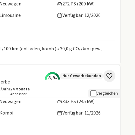
Neuwagen
272 PS (200 kW)
Limousine
Verfügbar: 12/2026
 l/100 km (entladen, komb.) • 30,0 g CO₂/km (gew.,
Nur Gewerbekunden
8,9
werbe
m/Jahr
24
Monate
details:
e Laufleistung
Laufzeit
Vergleichen
Anpassbar
Neuwagen
333 PS (245 kW)
Kombi
Verfügbar: 11/2026