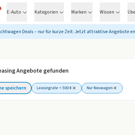
E-Auto
Kategorien
Marken
Wissen
Üb
chtwagen Deals – nur für kurze Zeit: Jetzt attraktive Angebote e
asing Angebote gefunden
he speichern
Leasingrate < 500 €
Nur Neuwagen
ter