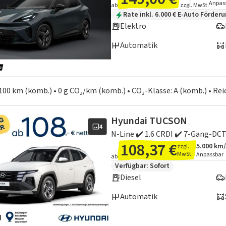
Anpas
ab
zzgl. MwSt.
Zusätzliche Fahrzeuginformation
Rate inkl. 6.000 € E-Auto Förder
Elektro
Automatik
en zum Kraftstoffverbrauch:
100 km (komb.) • 0 g CO₂/km (komb.) • CO₂-Klasse: A (komb.) • Re
Hyundai TUCSON
4
108,37 €
5.000 km
zzgl.
Angebots
Inklusiv
MwSt.
Anpassbar
ab
Zusätzliche Fahrzeuginformation
Verfügbar: Sofort
Diesel
Automatik