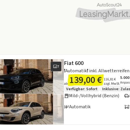
Fiat 600
7
❗️Automatik❗️ inkl. Allwetterreifen
139,00 €
5.000
Ange
Inklu
116,81 €
Anpas
ab
zzgl. MwSt.
Zusätzliche Fahrzeuginformation
Verfügbar: Sofort
Inklusive:
Zula
Mild-/Vollhybrid (Benzin)
Automatik
en zum Kraftstoffverbrauch: