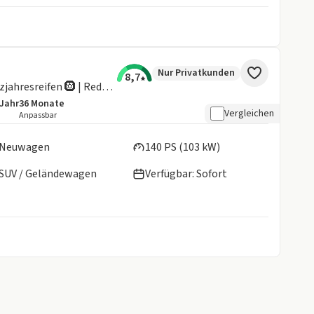
Nur Privatkunden
8,7
Evolution Hybrid 140 PS | Mit Ganzjahresreifen 🛞 | Reduzierte Bereitstellungskosten❗️
/Jahr
36
Monate
details:
e Laufleistung
Laufzeit
Vergleichen
Anpassbar
en:
Neuwagen
140 PS (103 kW)
SUV / Geländewagen
Verfügbar: Sofort