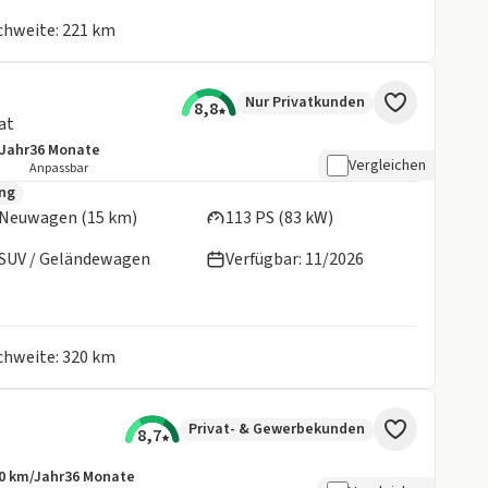
ichweite: 221 km
Nur Privatkunden
8,8
at
/Jahr
36
Monate
details:
e Laufleistung
Laufzeit
Vergleichen
Anpassbar
en:
ung
Neuwagen (15 km)
113 PS (83 kW)
SUV / Geländewagen
Verfügbar: 11/2026
ichweite: 320 km
Privat- & Gewerbekunden
8,7
0 km/Jahr
36
Monate
botsdetails:
sive Laufleistung
Laufzeit