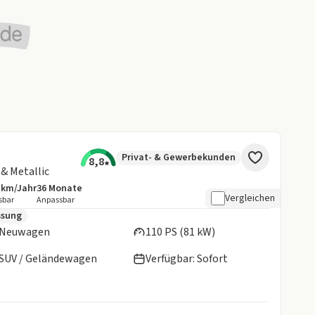
Privat- & Gewerbekunden
8,8
 & Metallic
 km/Jahr
36
Monate
botsdetails:
sive Laufleistung
Laufzeit
Vergleichen
sbar
Anpassbar
en:
ssung
Neuwagen
110 PS (81 kW)
SUV / Geländewagen
Verfügbar: Sofort