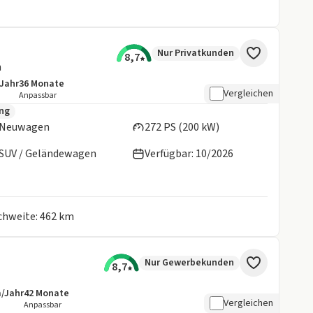
Nur Privatkunden
8,7
n
/Jahr
36
Monate
details:
e Laufleistung
Laufzeit
Vergleichen
Anpassbar
en:
ung
Neuwagen
272 PS (200 kW)
SUV / Geländewagen
Verfügbar: 10/2026
ichweite: 462 km
Nur Gewerbekunden
8,7
m/Jahr
42
Monate
details:
e Laufleistung
Laufzeit
Vergleichen
Anpassbar