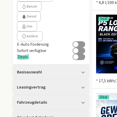
* 4,8 l/100
Benzin
Diesel
Deal
Gas
Andere
E-Auto Förderung
Sofort verfügbar
Deals
Basisauswahl
Information
* 17,5 kWh/
Leasingvertrag
Deal
Fahrzeugdetails