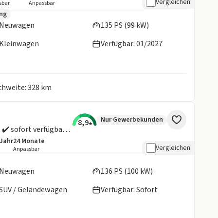
Vergleichen
sbar
Anpassbar
en:
ung
Neuwagen
135 PS (99 kW)
Kleinwagen
Verfügbar: 01/2027
ichweite: 328 km
Nur Gewerbekunden
8,9
N-Line ✔️ 1.6 CRDI ✔️ 7-Gang-DCT ✔️ sofort verfügbar ✔️ Gewerbekundenaktion
/Jahr
24
Monate
details:
e Laufleistung
Laufzeit
Vergleichen
Anpassbar
en:
Neuwagen
136 PS (100 kW)
SUV / Geländewagen
Verfügbar: Sofort