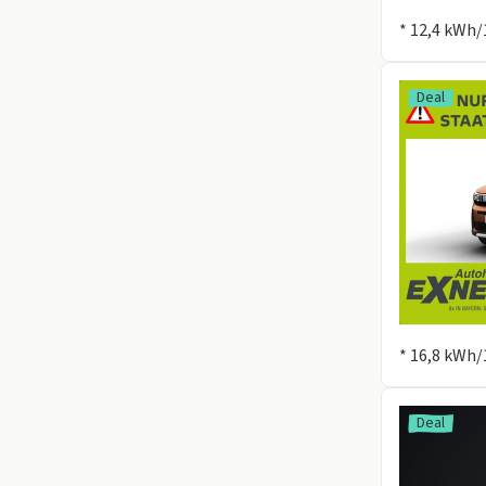
Information
* 12,4 kWh/
Deal
Information
* 16,8 kWh/
Deal