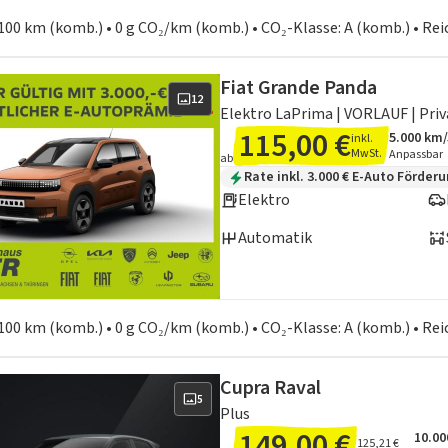
en zum Kraftstoffverbrauch:
100 km (komb.) • 0 g CO₂/km (komb.) • CO₂-Klasse: A (komb.) • Re
Fiat Grande Panda
12
Elektro LaPrima | VORLAUF | Priv
115,00 €
5.000 km
inkl.
Angebots
Inklusiv
MwSt.
Anpassbar
ab
Zusätzliche Fahrzeuginformation
Rate inkl. 3.000 € E-Auto Förder
Elektro
Automatik
en zum Kraftstoffverbrauch:
100 km (komb.) • 0 g CO₂/km (komb.) • CO₂-Klasse: A (komb.) • Re
Cupra Raval
5
Plus
149,00 €
10.00
Ange
Inklu
125,21 €