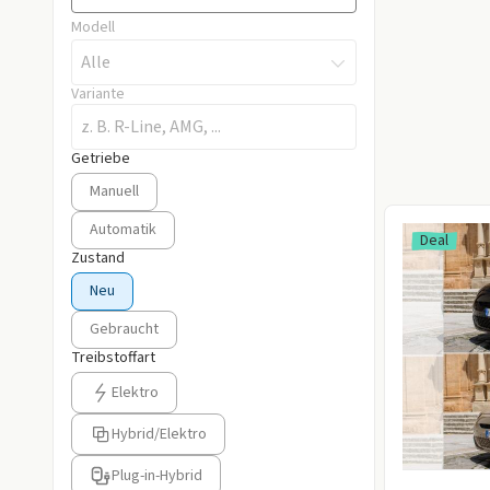
Modell
Alle
Variante
Getriebe
Getriebe auswählen
Manuell
Automatik
Deal
Zustand
Zustand auswählen
Neu
Gebraucht
Treibstoffart
Treibstoffart auswählen
Elektro
Hybrid/Elektro
Plug-in-Hybrid
Information