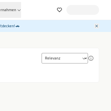
ernahmen
ntdecken! 🚗