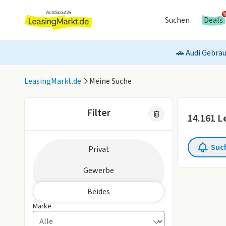
Suchen
Deals
🚗 Audi Gebrau
LeasingMarkt.de
Meine Suche
Filter
14.161
Le
Zielgruppe
Suc
Privat
2 aktive Fil
Gewerbe
Beides
Marke