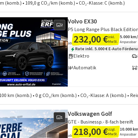
 km (komb.) • 109,0 g CO₂/km (komb.) • CO₂-Klasse: C (komb.)
Volvo EX30
2
P5 Long Range Plus Black Editio
232,00 €
5.000 km
inkl.
Angebots
Inklusiv
MwSt.
Anpassbar
ab
Zusätzliche Fahrzeuginformation
Rate inkl. 5.000 € E-Auto Förder
Elektro
Automatik
en zum Kraftstoffverbrauch:
100 km (komb.) • 0 g CO₂/km (komb.) • CO₂-Klasse: A (komb.) • Re
Volkswagen Golf
1
GTE - Businessp.- 8-fach bereift
218,00 €
10.000 k
zzgl.
Angebots
Inklusiv
MwSt.
Anpassbar
ab