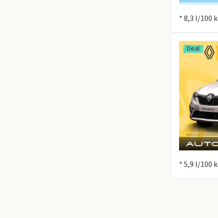
Information
* 8,3 l/100
Deal
Information
* 5,9 l/100