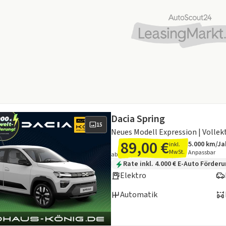
Dacia Spring
15
89,00 €
5.000 km/Ja
inkl.
Angebotsde
Inklusive L
MwSt.
Anpassbar
ab
Zusätzliche Fahrzeuginformation
Rate inkl. 4.000 € E-Auto Förder
Elektro
Automatik