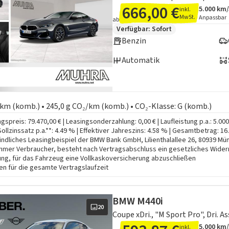
666,00 €
5.000 km
inkl.
Angebots
Inklusiv
MwSt.
Anpassbar
ab
Zusätzliche Fahrzeuginformation
Verfügbar: Sofort
Benzin
Automatik
en zum Kraftstoffverbrauch:
0 km (komb.) • 245,0 g CO₂/km (komb.) • CO₂-Klasse: G (komb.)
gspreis: 79.470,00 € | Leasingsonderzahlung: 0,00 € | Laufleistung p.a.: 5.00
Sollzinssatz p.a.**: 4.49 % | Effektiver Jahreszins: 4.58 % | Gesamtbetrag: 16
indliches Leasingbeispiel der BMW Bank GmbH, Lilienthalallee 26, 80939 Münch
hmer Verbraucher, besteht nach Vertragsabschluss ein gesetzliches Wider
ung, für das Fahrzeug eine Vollkaskoversicherung abzuschließen
n für die gesamte Vertragslaufzeit
BMW M440i
20
5.000 km
inkl.
Angebots
Inklusiv