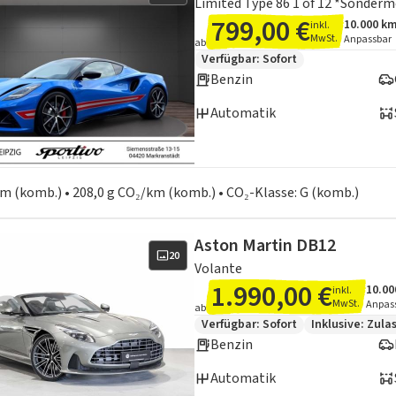
Limited Type 86 1 of 12 *Sonderm
799,00 €
10.000 k
inkl.
Angebots
Inklusiv
MwSt.
Anpassbar
ab
Zusätzliche Fahrzeuginformation
Verfügbar: Sofort
Benzin
Automatik
en zum Kraftstoffverbrauch:
 km (komb.) • 208,0 g CO₂/km (komb.) • CO₂-Klasse: G (komb.)
Aston Martin DB12
20
Volante
1.990,00 €
10.00
inkl.
Ange
Inklu
MwSt.
Anpas
ab
Zusätzliche Fahrzeuginformation
Verfügbar: Sofort
Inklusive:
Zula
Benzin
Automatik