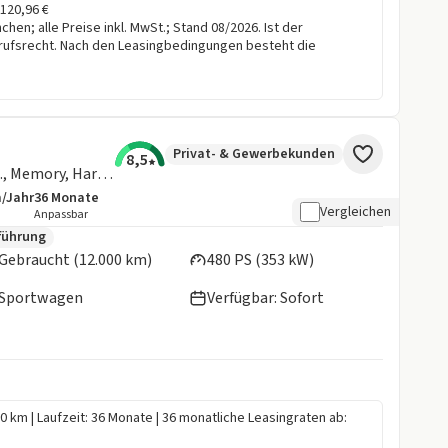
.120,96 €
en; alle Preise inkl. MwSt.; Stand 08/2026. Ist der
rufsrecht. Nach den Leasingbedingungen besteht die
Privat- & Gewerbekunden
8,5
Coupe LC Prof., HuD, ACC, Parkass., Memory, Harm./Kard., uvm.
m/Jahr
36
Monate
details:
e Laufleistung
Laufzeit
Vergleichen
Anpassbar
en:
führung
Gebraucht (12.000 km)
480 PS (353 kW)
Sportwagen
Verfügbar: Sofort
00 km | Laufzeit: 36 Monate | 36 monatliche Leasingraten ab: