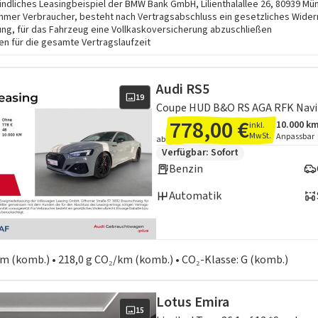
indliches Leasingbeispiel der BMW Bank GmbH, Lilienthalallee 26, 80939 Münch
hmer Verbraucher, besteht nach Vertragsabschluss ein gesetzliches Wider
ung, für das Fahrzeug eine Vollkaskoversicherung abzuschließen
n für die gesamte Vertragslaufzeit
Audi RS5
19
Coupe HUD B&O RS AGA RFK Navi
778,00 €
10.000 k
inkl.
Angebots
Inklusiv
MwSt.
Anpassbar
ab
Zusätzliche Fahrzeuginformation
Verfügbar: Sofort
Benzin
Automatik
en zum Kraftstoffverbrauch:
 km (komb.) • 218,0 g CO₂/km (komb.) • CO₂-Klasse: G (komb.)
Lotus Emira
15