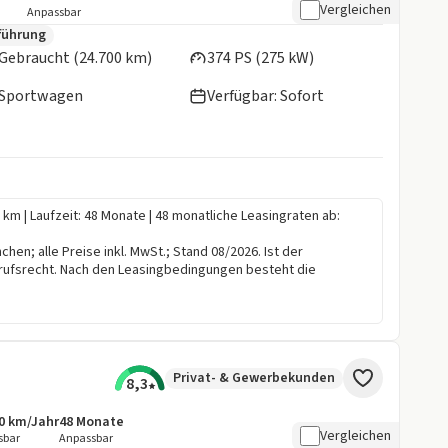
Vergleichen
Anpassbar
en:
führung
Gebraucht (24.700 km)
374 PS (275 kW)
Sportwagen
Verfügbar: Sofort
0 km | Laufzeit: 48 Monate | 48 monatliche Leasingraten ab:
en; alle Preise inkl. MwSt.; Stand 08/2026. Ist der
rufsrecht. Nach den Leasingbedingungen besteht die
Privat- & Gewerbekunden
8,3
0 km/Jahr
48
Monate
botsdetails:
sive Laufleistung
Laufzeit
Vergleichen
sbar
Anpassbar