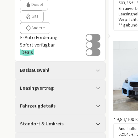
503,36 € | 
Diesel
Ein unverb
Leasingne
Gas
Verpflicht
** gebunde
Andere
E-Auto Förderung
Sofort verfügbar
Deals
Basisauswahl
Leasingvertrag
Fahrzeugdetails
Information
* 9,8 l/100
Standort & Umkreis
Anschaffun
529,45 € |