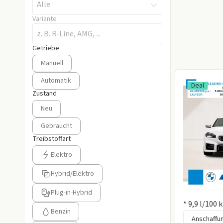
Alle
Variante
Getriebe
Getriebe auswählen
Manuell
Automatik
Deal
Zustand
Zustand auswählen
Neu
Gebraucht
Treibstoffart
Treibstoffart auswählen
Elektro
Hybrid/Elektro
Plug-in-Hybrid
Information
* 9,9 l/100
Benzin
Anschaffun