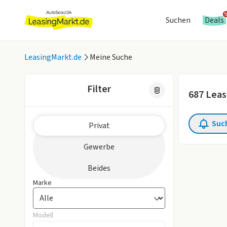
Suchen
Deals
LeasingMarkt.de
Meine Suche
Filter
687
Leas
Zielgruppe
Suc
Privat
2 aktive Fil
Gewerbe
Beides
Marke
Modell