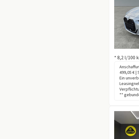
Information
* 8,2 l/100 
Anschaffun
499,05 € |
Ein unverb
Leasingne
Verpflicht
** gebunde