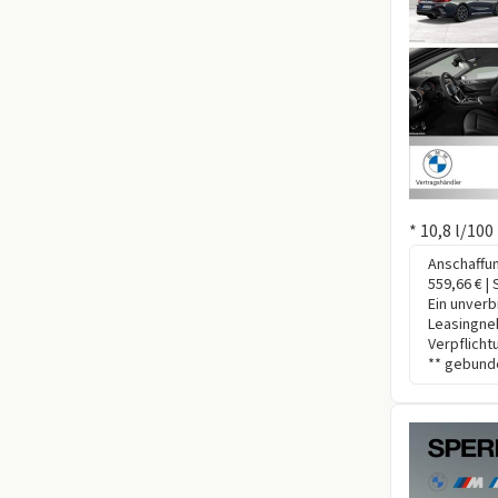
Information
* 10,8 l/10
Anschaffun
559,66 € | 
Ein unverb
Leasingne
Verpflicht
** gebunde