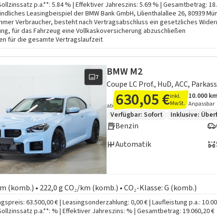
Sollzinssatz p.a.**: 5.84 % | Effektiver Jahreszins: 5.69 % | Gesamtbetrag: 18
indliches Leasingbeispiel der BMW Bank GmbH, Lilienthalallee 26, 80939 Münch
hmer Verbraucher, besteht nach Vertragsabschluss ein gesetzliches Wider
ung, für das Fahrzeug eine Vollkaskoversicherung abzuschließen
n für die gesamte Vertragslaufzeit
BMW M2
7
630,05 €
10.000 k
inkl.
Angebots
Inklusiv
MwSt.
Anpassbar
ab
Zusätzliche Fahrzeuginformation
Verfügbar: Sofort
Inklusive:
Über
Benzin
Automatik
en zum Kraftstoffverbrauch:
 km (komb.) • 222,0 g CO₂/km (komb.) • CO₂-Klasse: G (komb.)
gspreis: 63.500,00 € | Leasingsonderzahlung: 0,00 € | Laufleistung p.a.: 10.0
 Sollzinssatz p.a.**: % | Effektiver Jahreszins: % | Gesamtbetrag: 19.060,20 €