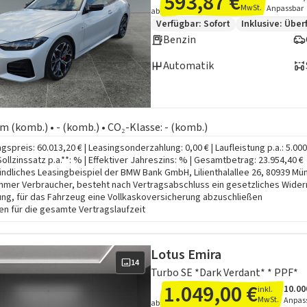
593,87 €
MwSt.
Anpassbar
ab
Zusätzliche Fahrzeuginformation
Verfügbar: Sofort
Inklusive:
Über
Benzin
Automatik
en zum Kraftstoffverbrauch:
km (komb.) • - (komb.) • CO₂-Klasse: - (komb.)
gspreis: 60.013,20 € | Leasingsonderzahlung: 0,00 € | Laufleistung p.a.: 5.00
 Sollzinssatz p.a.**: % | Effektiver Jahreszins: % | Gesamtbetrag: 23.954,40 €
indliches Leasingbeispiel der BMW Bank GmbH, Lilienthalallee 26, 80939 Münch
hmer Verbraucher, besteht nach Vertragsabschluss ein gesetzliches Wider
ung, für das Fahrzeug eine Vollkaskoversicherung abzuschließen
n für die gesamte Vertragslaufzeit
Lotus Emira
14
Turbo SE *Dark Verdant* * PPF*
1.049,00 €
10.00
inkl.
Ange
Inklu
MwSt.
Anpas
ab