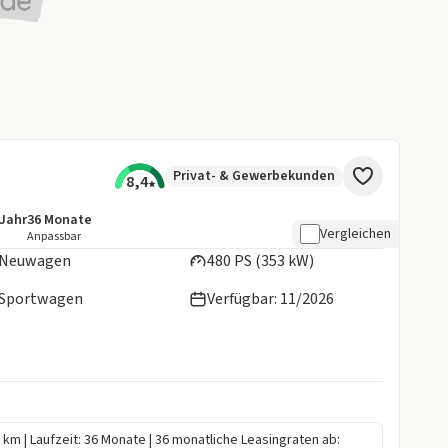
Privat- & Gewerbekunden
8,4
/Jahr
36
Monate
details:
e Laufleistung
Laufzeit
Vergleichen
Anpassbar
Neuwagen
480 PS (353 kW)
Sportwagen
Verfügbar: 11/2026
0 km | Laufzeit: 36 Monate | 36 monatliche Leasingraten ab: