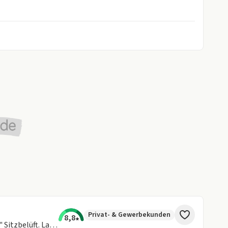
Privat- & Gewerbekunden
8,8
M850i xDrive Coupe 🔥 M Sport 20" Sitzbelüft. Laser 🔥