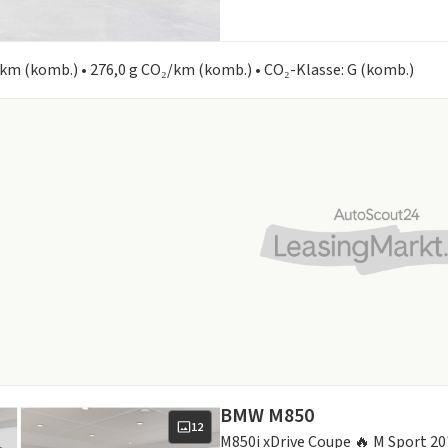
en zum Kraftstoffverbrauch:
0 km (komb.) • 276,0 g CO₂/km (komb.) • CO₂-Klasse: G (komb.)
BMW M850
12