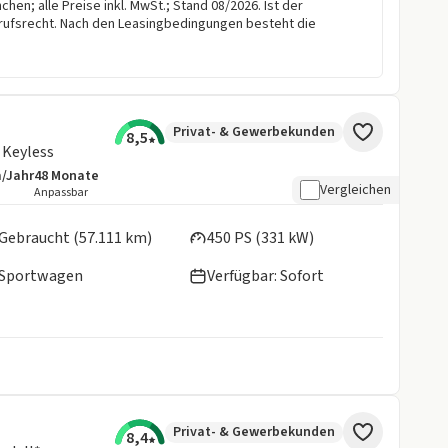
en; alle Preise inkl. MwSt.; Stand 08/2026. Ist der
rufsrecht. Nach den Leasingbedingungen besteht die
Privat- & Gewerbekunden
8,5
 Keyless
m/Jahr
48
Monate
details:
e Laufleistung
Laufzeit
Vergleichen
Anpassbar
en:
Gebraucht (57.111 km)
450 PS (331 kW)
Sportwagen
Verfügbar: Sofort
Privat- & Gewerbekunden
8,4