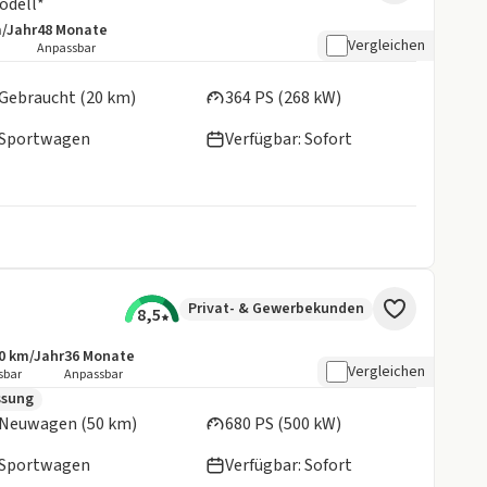
odell*
m/Jahr
48
Monate
details:
e Laufleistung
Laufzeit
Vergleichen
Anpassbar
en:
Gebraucht (20 km)
364 PS (268 kW)
Sportwagen
Verfügbar: Sofort
Privat- & Gewerbekunden
8,5
0 km/Jahr
36
Monate
botsdetails:
sive Laufleistung
Laufzeit
Vergleichen
sbar
Anpassbar
en:
ssung
Neuwagen (50 km)
680 PS (500 kW)
Sportwagen
Verfügbar: Sofort