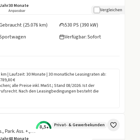
/Jahr
30
Monate
details:
e Laufleistung
Laufzeit
Vergleichen
Anpassbar
en:
Gebraucht (25.076 km)
530 PS (390 kW)
Sportwagen
Verfügbar: Sofort
0 km | Laufzeit: 30 Monate | 30 monatliche Leasingraten ab:
.789,80 €
en; alle Preise inkl. MwSt.; Stand 08/2026. Ist der
rufsrecht. Nach den Leasingbedingungen besteht die
Privat- & Gewerbekunden
8,5
Coupe xDri., "M Sport Pro", Dri. Ass., Park. Ass. +., H/K., Keyless., uvm.
/Jahr
48
Monate
details:
e Laufleistung
Laufzeit