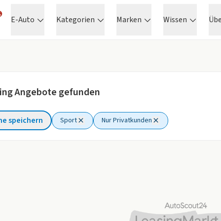
E-Auto
Kategorien
Marken
Wissen
Üb
ing Angebote gefunden
he speichern
Sport
Nur Privatkunden
ter