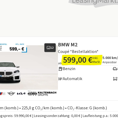
BMW M2
12
Coupé *Bestellaktion*
599,00 €
5.000 km
inkl.
Angebots
Inklusiv
MwSt.
Anpassbar
ab
Benzin
Automatik
en zum Kraftstoffverbrauch:
 km (komb.) • 225,0 g CO₂/km (komb.) • CO₂-Klasse: G (komb.)
gspreis: 59.990,00 € | Leasingsonderzahlung: 0,00 € | Laufleistung p.a.: 5.00