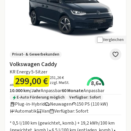
Vergleichen
Privat- & Gewerbekunden
Volkswagen Caddy
KR Energy 5-Sitzer
299,00 €
251,26 €
8,6
zzgl. MwSt.
ab
Angebotsdetails:
Inklusive Laufleistung
Laufzeit
10.000 km/Jahr
Anpassbar
60
Monate
Anpassbar
Zusätzliche Fahrzeuginformationen:
E-Auto Förderung möglich
Verfügbar: Sofort
Plug-in-Hybrid
Neuwagen
150 PS (110 kW)
Automatik
Van
Verfügbar: Sofort
Informationen zum Kraftstoffverbrauch:
* 0,5 l/100 km (gewichtet, komb.) + 19,2 kWh/100 km
(gewichtet, komb.) • 6,5 l/100 km (entladen, komb.) •