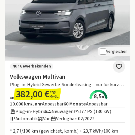
Vergleichen
Nur Gewerbekunden
Volkswagen Multivan
Plug-in-Hybrid Gewerbe-Sonderleasing – nur für kurze Zeit!
382,00 €
zzgl.
8,5
MwSt.
ab
Angebotsdetails:
Inklusive Laufleistung
Laufzeit
10.000 km/Jahr
Anpassbar
60
Monate
Anpassbar
Plug-in-Hybrid
Neuwagen
177 PS (130 kW)
Automatik
Van
Verfügbar: 02/2027
Informationen zum Kraftstoffverbrauch:
* 2,7 l/100 km (gewichtet, komb.) + 23,7 kWh/100 km