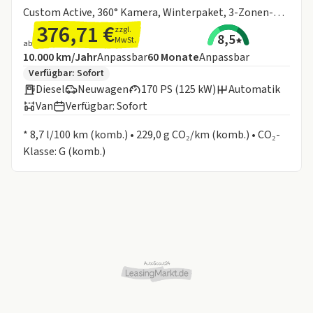
Custom Active, 360° Kamera, Winterpaket, 3-Zonen-Klimaanlage
376,71 €
zzgl.
8,5
MwSt.
ab
Angebotsdetails:
Inklusive Laufleistung
Laufzeit
10.000 km/Jahr
Anpassbar
60
Monate
Anpassbar
Zusätzliche Fahrzeuginformationen:
Verfügbar: Sofort
Diesel
Neuwagen
170 PS (125 kW)
Automatik
Van
Verfügbar: Sofort
Informationen zum Kraftstoffverbrauch:
* 8,7 l/100 km (komb.) • 229,0 g CO₂/km (komb.) • CO₂-
Klasse: G (komb.)