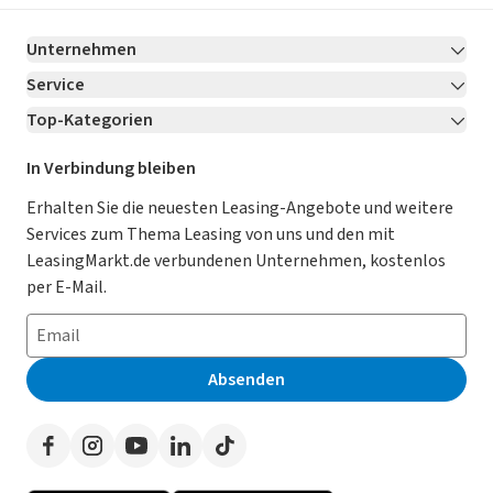
Unternehmen
Service
Über LeasingMarkt.de
Top-Kategorien
Kontakt
Karriere
Jetzt bewerben!
Leasing Deals
Ratgeber
Für Händler
In Verbindung bleiben
Gebrauchtwagen Leasing
Magazin
Kooperation mit AutoScout24
Erhalten Sie die neuesten Leasing-Angebote und weitere
Services zum Thema Leasing von uns und den mit
Leasing ohne Anzahlung
Datenschutz-Einstellungen
AGB
LeasingMarkt.de verbundenen Unternehmen, kostenlos
E-Auto Leasing
So funktioniert’s
Datenschutz
per E-Mail.
Privatleasing
Häufig gestellte Fragen
Impressum
Leasing-Vergleiche
Leasing-Lexikon
Erklärung zur Barrierefreiheit
Absenden
Herstellerverzeichnis
Auto-Tests
Presse
Händlerverzeichnis
Werben auf LeasingMarkt.de
Autoleasing in der Nähe