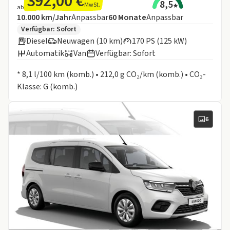
392,00 €
8,5
MwSt.
ab
Angebotsdetails:
Inklusive Laufleistung
Laufzeit
10.000 km/Jahr
Anpassbar
60
Monate
Anpassbar
Zusätzliche Fahrzeuginformationen:
Verfügbar: Sofort
Diesel
Neuwagen (10 km)
170 PS (125 kW)
Automatik
Van
Verfügbar: Sofort
Informationen zum Kraftstoffverbrauch:
* 8,1 l/100 km (komb.) • 212,0 g CO₂/km (komb.) • CO₂-
Klasse: G (komb.)
6