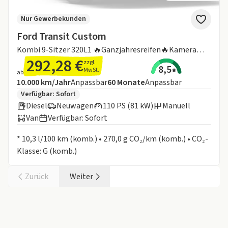
Nur Gewerbekunden
Ford Transit Custom
Kombi 9-Sitzer 320L1 🔥Ganzjahresreifen🔥Kamera🔥 Klima hinten🔥
292,28 €
zzgl.
8,5
MwSt.
ab
Angebotsdetails:
Inklusive Laufleistung
Laufzeit
10.000 km/Jahr
Anpassbar
60
Monate
Anpassbar
Zusätzliche Fahrzeuginformationen:
Verfügbar: Sofort
Diesel
Neuwagen
110 PS (81 kW)
Manuell
Van
Verfügbar: Sofort
Informationen zum Kraftstoffverbrauch:
* 10,3 l/100 km (komb.) • 270,0 g CO₂/km (komb.) • CO₂-
Klasse: G (komb.)
Zurück
Weiter