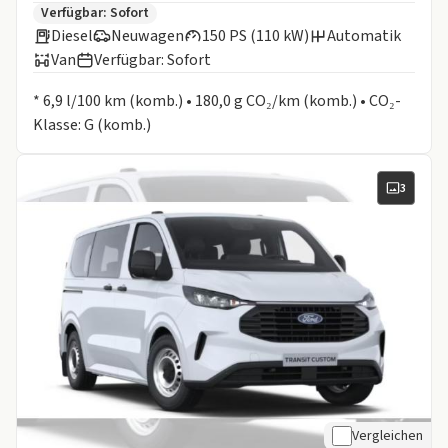
Zusätzliche Fahrzeuginformationen:
Verfügbar: Sofort
Diesel
Neuwagen
150 PS (110 kW)
Automatik
Van
Verfügbar: Sofort
Informationen zum Kraftstoffverbrauch:
* 6,9 l/100 km (komb.) • 180,0 g CO₂/km (komb.) • CO₂-
Klasse: G (komb.)
3
Vergleichen