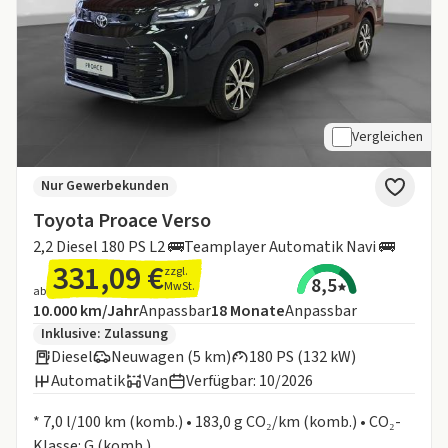
Vergleichen
Nur Gewerbekunden
Toyota Proace Verso
2,2 Diesel 180 PS L2 🚌​Teamplayer Automatik Navi ​🚌
331,09 €
zzgl.
8,5
MwSt.
ab
Angebotsdetails:
Inklusive Laufleistung
Laufzeit
10.000 km/Jahr
Anpassbar
18
Monate
Anpassbar
Zusätzliche Fahrzeuginformationen:
Inklusive:
Zulassung
Diesel
Neuwagen (5 km)
180 PS (132 kW)
Automatik
Van
Verfügbar: 10/2026
Informationen zum Kraftstoffverbrauch:
* 7,0 l/100 km (komb.) • 183,0 g CO₂/km (komb.) • CO₂-
Klasse: G (komb.)