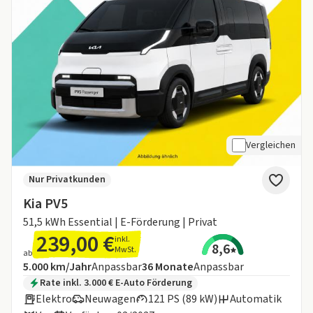
Vergleichen
Nur Privatkunden
Kia PV5
51,5 kWh Essential | E-Förderung | Privat
239,00 €
inkl.
8,6
MwSt.
ab
Angebotsdetails:
Inklusive Laufleistung
Laufzeit
5.000 km/Jahr
Anpassbar
36
Monate
Anpassbar
Zusätzliche Fahrzeuginformationen:
Rate inkl. 3.000 € E-Auto Förderung
Elektro
Neuwagen
121 PS (89 kW)
Automatik