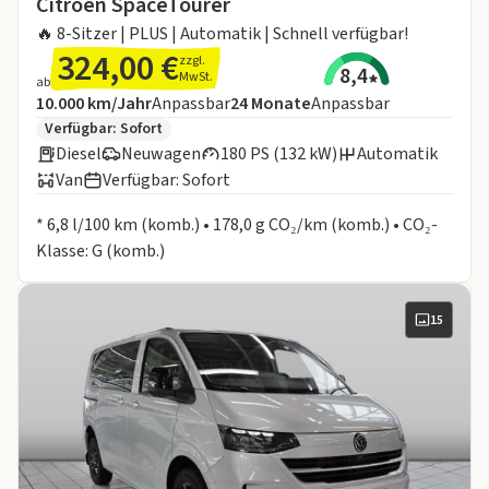
Citroën SpaceTourer
🔥 8-Sitzer | PLUS | Automatik | Schnell verfügbar!
324,00 €
zzgl.
8,4
MwSt.
ab
Angebotsdetails:
Inklusive Laufleistung
Laufzeit
10.000 km/Jahr
Anpassbar
24
Monate
Anpassbar
Zusätzliche Fahrzeuginformationen:
Verfügbar: Sofort
Diesel
Neuwagen
180 PS (132 kW)
Automatik
Van
Verfügbar: Sofort
Informationen zum Kraftstoffverbrauch:
* 6,8 l/100 km (komb.) • 178,0 g CO₂/km (komb.) • CO₂-
Klasse: G (komb.)
15