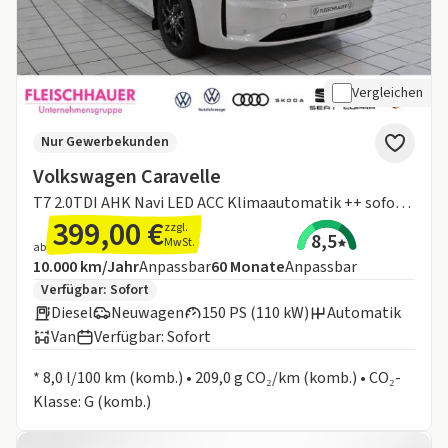
Vergleichen
Nur Gewerbekunden
Volkswagen Caravelle
T7 2.0TDI AHK Navi LED ACC Klimaautomatik ++ sofort Verfügbar ++
399,00 €
zzgl.
8,5
MwSt.
ab
Angebotsdetails:
Inklusive Laufleistung
Laufzeit
10.000 km/Jahr
Anpassbar
60
Monate
Anpassbar
Zusätzliche Fahrzeuginformationen:
Verfügbar: Sofort
Diesel
Neuwagen
150 PS (110 kW)
Automatik
Van
Verfügbar: Sofort
Informationen zum Kraftstoffverbrauch:
* 8,0 l/100 km (komb.) • 209,0 g CO₂/km (komb.) • CO₂-
Klasse: G (komb.)