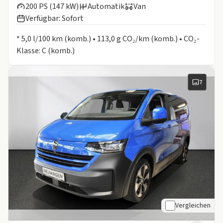
200 PS (147 kW)
Automatik
Van
Verfügbar: Sofort
Informationen zum Kraftstoffverbrauch:
* 5,0 l/100 km (komb.) • 113,0 g CO₂/km (komb.) • CO₂-
Klasse: C (komb.)
7
Vergleichen