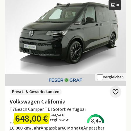
20
Vergleichen
Privat- & Gewerbekunden
Volkswagen California
T7Beach Camper TDI Sofort Verfügbar
648,00 €
544,54 €
8,4
zzgl. MwSt.
ab
Angebotsdetails:
Inklusive Laufleistung
Laufzeit
10.000 km/Jahr
Anpassbar
60
Monate
Anpassbar