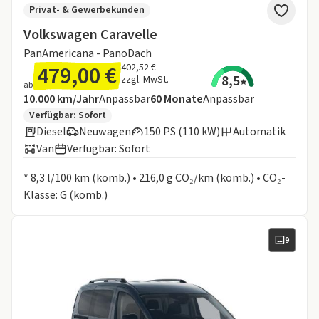
Privat- & Gewerbekunden
Volkswagen Caravelle
PanAmericana - PanoDach
479,00 €
402,52 €
8,5
zzgl. MwSt.
ab
Angebotsdetails:
Inklusive Laufleistung
Laufzeit
10.000 km/Jahr
Anpassbar
60
Monate
Anpassbar
Zusätzliche Fahrzeuginformationen:
Verfügbar: Sofort
Diesel
Neuwagen
150 PS (110 kW)
Automatik
Van
Verfügbar: Sofort
Informationen zum Kraftstoffverbrauch:
* 8,3 l/100 km (komb.) • 216,0 g CO₂/km (komb.) • CO₂-
Klasse: G (komb.)
9