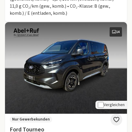
11,0 g CO₂/km (gew., komb.) • CO₂-Klasse: B (gew.,
komb.) / E (entladen, komb.)
14
Vergleichen
Nur Gewerbekunden
Ford Tourneo