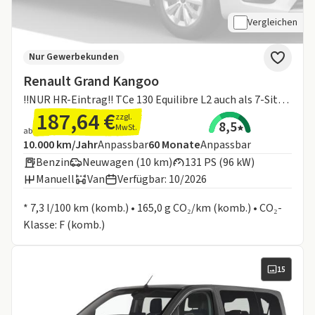
Vergleichen
Nur Gewerbekunden
Renault Grand Kangoo
!!NUR HR-Eintrag!! TCe 130 Equilibre L2 auch als 7-Sitzer!
187,64 €
zzgl.
8,5
MwSt.
ab
Angebotsdetails:
Inklusive Laufleistung
Laufzeit
10.000 km/Jahr
Anpassbar
60
Monate
Anpassbar
Benzin
Neuwagen (10 km)
131 PS (96 kW)
Manuell
Van
Verfügbar: 10/2026
Informationen zum Kraftstoffverbrauch:
* 7,3 l/100 km (komb.) • 165,0 g CO₂/km (komb.) • CO₂-
Klasse: F (komb.)
15