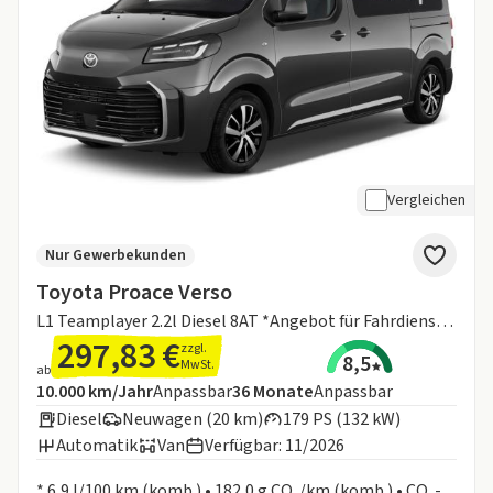
Vergleichen
Nur Gewerbekunden
Toyota Proace Verso
L1 Teamplayer 2.2l Diesel 8AT *Angebot für Fahrdienste¹*
297,83 €
zzgl.
8,5
MwSt.
ab
Angebotsdetails:
Inklusive Laufleistung
Laufzeit
10.000 km/Jahr
Anpassbar
36
Monate
Anpassbar
Diesel
Neuwagen (20 km)
179 PS (132 kW)
Automatik
Van
Verfügbar: 11/2026
Informationen zum Kraftstoffverbrauch:
* 6,9 l/100 km (komb.) • 182,0 g CO₂/km (komb.) • CO₂-