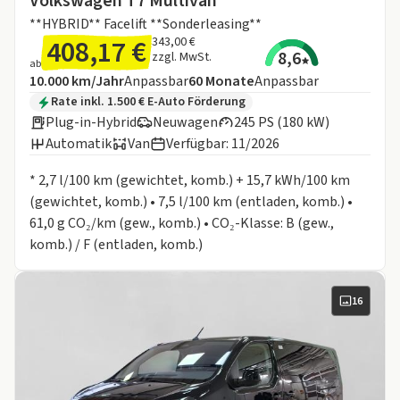
Volkswagen T7 Multivan
**HYBRID** Facelift **Sonderleasing**
408,17 €
343,00 €
8,6
zzgl. MwSt.
ab
Angebotsdetails:
Inklusive Laufleistung
Laufzeit
10.000 km/Jahr
Anpassbar
60
Monate
Anpassbar
Zusätzliche Fahrzeuginformationen:
Rate inkl. 1.500 € E-Auto Förderung
Plug-in-Hybrid
Neuwagen
245 PS (180 kW)
Automatik
Van
Verfügbar: 11/2026
Informationen zum Kraftstoffverbrauch:
* 2,7 l/100 km (gewichtet, komb.) + 15,7 kWh/100 km
(gewichtet, komb.) • 7,5 l/100 km (entladen, komb.) •
61,0 g CO₂/km (gew., komb.) • CO₂-Klasse: B (gew.,
komb.) / F (entladen, komb.)
16