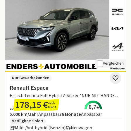
Vergleichen
Nur Gewerbekunden
Renault Espace
E-Tech Techno Full Hybrid 7-Sitzer *NUR MIT HANDELSREGISTER*
178,15 €
zzgl.
8,7
MwSt.
ab
Angebotsdetails:
Inklusive Laufleistung
Laufzeit
5.000 km/Jahr
Anpassbar
36
Monate
Anpassbar
Zusätzliche Fahrzeuginformationen:
Verfügbar: Sofort
Mild-/Vollhybrid (Benzin)
Neuwagen