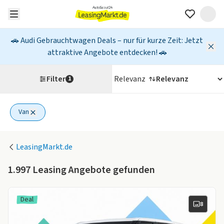
🚗 Audi Gebrauchtwagen Deals – nur für kurze Zeit: Jetzt
attraktive Angebote entdecken! 🚗
Filter
Relevanz
1
Van
1 aktiver Filter
LeasingMarkt.de
1.997
Leasing Angebote gefunden
Deal
8