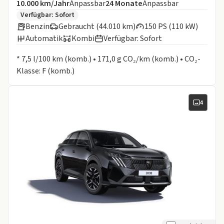
Angebotsdetails:
Inklusive Laufleistung
Laufzeit
10.000 km/Jahr
Anpassbar
24
Monate
Anpassbar
Zusätzliche Fahrzeuginformationen:
Verfügbar: Sofort
Benzin
Gebraucht (44.010 km)
150 PS (110 kW)
Automatik
Kombi
Verfügbar: Sofort
Informationen zum Kraftstoffverbrauch:
* 7,5 l/100 km (komb.) • 171,0 g CO₂/km (komb.) • CO₂-
Klasse: F (komb.)
4