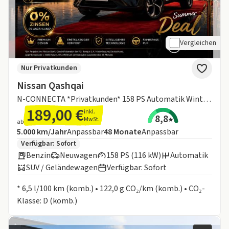
Vergleichen
Nur Privatkunden
Nissan Qashqai
N-CONNECTA *Privatkunden* 158 PS Automatik Winterpaket 360 Grad el. Heckklappe
189,00 €
inkl.
8,8
MwSt.
ab
Angebotsdetails:
Inklusive Laufleistung
Laufzeit
5.000 km/Jahr
Anpassbar
48
Monate
Anpassbar
Zusätzliche Fahrzeuginformationen:
Verfügbar: Sofort
Benzin
Neuwagen
158 PS (116 kW)
Automatik
SUV / Geländewagen
Verfügbar: Sofort
Informationen zum Kraftstoffverbrauch:
* 6,5 l/100 km (komb.) • 122,0 g CO₂/km (komb.) • CO₂-
Klasse: D (komb.)