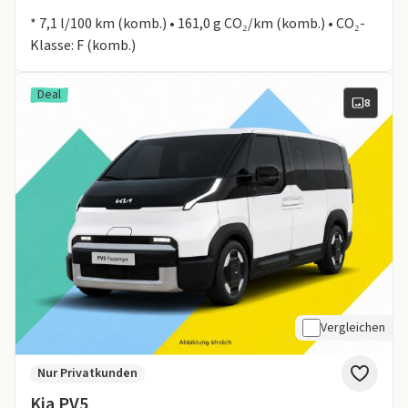
Informationen zum Kraftstoffverbrauch:
* 7,1 l/100 km (komb.) • 161,0 g CO₂/km (komb.) • CO₂-
Klasse: F (komb.)
Deal
8
Vergleichen
Nur Privatkunden
Kia PV5