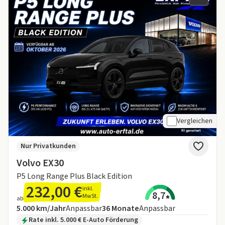
Vergleichen
Nur Privatkunden
Volvo EX30
P5 Long Range Plus Black Edition
232,00 €
inkl.
8,7
MwSt.
ab
Angebotsdetails:
Inklusive Laufleistung
Laufzeit
5.000 km/Jahr
Anpassbar
36
Monate
Anpassbar
Zusätzliche Fahrzeuginformationen:
Rate inkl. 5.000 € E-Auto Förderung