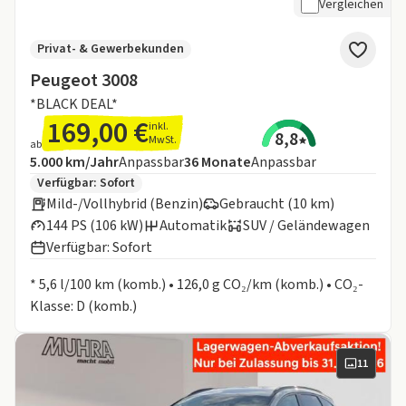
Vergleichen
Privat- & Gewerbekunden
Peugeot 3008
*BLACK DEAL*
169,00 €
inkl.
8,8
MwSt.
ab
Angebotsdetails:
Inklusive Laufleistung
Laufzeit
5.000 km/Jahr
Anpassbar
36
Monate
Anpassbar
Zusätzliche Fahrzeuginformationen:
Verfügbar: Sofort
Mild-/Vollhybrid (Benzin)
Gebraucht (10 km)
144 PS (106 kW)
Automatik
SUV / Geländewagen
Verfügbar: Sofort
Informationen zum Kraftstoffverbrauch:
* 5,6 l/100 km (komb.) • 126,0 g CO₂/km (komb.) • CO₂-
Klasse: D (komb.)
11