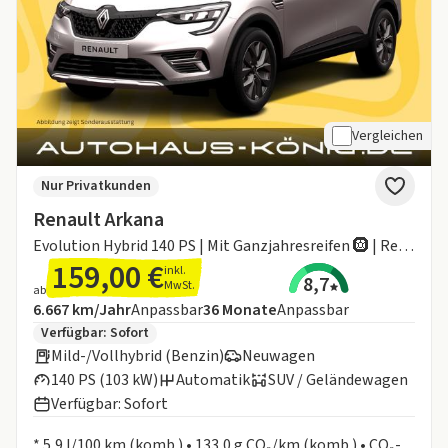
Vergleichen
Nur Privatkunden
Renault Arkana
Evolution Hybrid 140 PS | Mit Ganzjahresreifen 🛞 | Reduzierte Bereitstellungskosten❗️
159,00 €
inkl.
8,7
MwSt.
ab
Angebotsdetails:
Inklusive Laufleistung
Laufzeit
6.667 km/Jahr
Anpassbar
36
Monate
Anpassbar
Zusätzliche Fahrzeuginformationen:
Verfügbar: Sofort
Mild-/Vollhybrid (Benzin)
Neuwagen
140 PS (103 kW)
Automatik
SUV / Geländewagen
Verfügbar: Sofort
Informationen zum Kraftstoffverbrauch:
* 5,9 l/100 km (komb.) • 133,0 g CO₂/km (komb.) • CO₂-