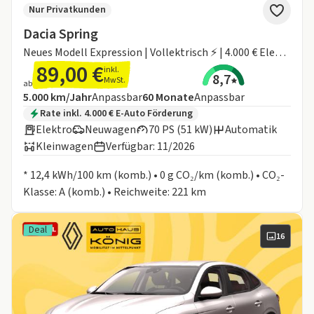
Nur Privatkunden
Dacia Spring
Neues Modell Expression | Vollektrisch ⚡️ | 4.000 € Elektro-Prämie als Anzahlung (finanzierbar)
89,00 €
inkl.
8,7
MwSt.
ab
Angebotsdetails:
Inklusive Laufleistung
Laufzeit
5.000 km/Jahr
Anpassbar
60
Monate
Anpassbar
Zusätzliche Fahrzeuginformationen:
Rate inkl. 4.000 € E-Auto Förderung
Elektro
Neuwagen
70 PS (51 kW)
Automatik
Kleinwagen
Verfügbar: 11/2026
Informationen zum Kraftstoffverbrauch:
* 12,4 kWh/100 km (komb.) • 0 g CO₂/km (komb.) • CO₂-
Klasse: A (komb.) • Reichweite: 221 km
Deal
16