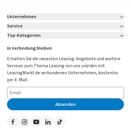
Unternehmen
Service
Über LeasingMarkt.de
Top-Kategorien
Kontakt
Karriere
Jetzt bewerben!
Leasing Deals
Ratgeber
Für Händler
In Verbindung bleiben
Gebrauchtwagen Leasing
Magazin
Kooperation mit AutoScout24
Erhalten Sie die neuesten Leasing-Angebote und weitere
Services zum Thema Leasing von uns und den mit
Leasing ohne Anzahlung
Datenschutz-Einstellungen
AGB
LeasingMarkt.de verbundenen Unternehmen, kostenlos
E-Auto Leasing
So funktioniert’s
Datenschutz
per E-Mail.
Privatleasing
Häufig gestellte Fragen
Impressum
Leasing-Vergleiche
Leasing-Lexikon
Erklärung zur Barrierefreiheit
Absenden
Herstellerverzeichnis
Auto-Tests
Presse
Händlerverzeichnis
Werben auf LeasingMarkt.de
Autoleasing in der Nähe