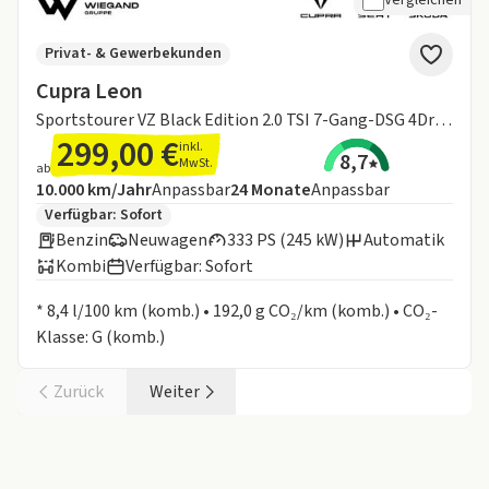
Privat- & Gewerbekunden
Cupra Leon
Sportstourer VZ Black Edition 2.0 TSI 7-Gang-DSG 4Drive
299,00 €
inkl.
8,7
MwSt.
ab
Angebotsdetails:
Inklusive Laufleistung
Laufzeit
10.000 km/Jahr
Anpassbar
24
Monate
Anpassbar
Zusätzliche Fahrzeuginformationen:
Verfügbar: Sofort
Benzin
Neuwagen
333 PS (245 kW)
Automatik
Kombi
Verfügbar: Sofort
Informationen zum Kraftstoffverbrauch:
* 8,4 l/100 km (komb.) • 192,0 g CO₂/km (komb.) • CO₂-
Klasse: G (komb.)
Zurück
Weiter