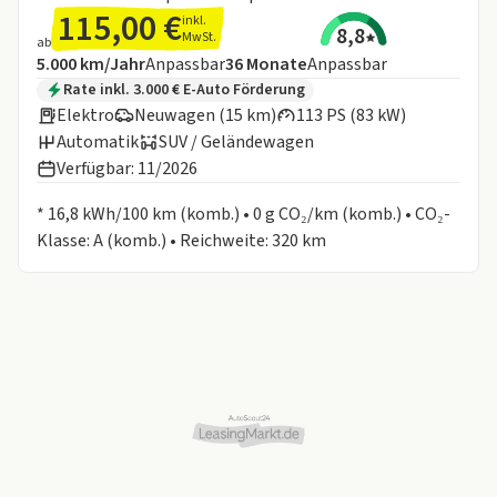
115,00 €
inkl.
8,8
MwSt.
ab
Angebotsdetails:
Inklusive Laufleistung
Laufzeit
5.000 km/Jahr
Anpassbar
36
Monate
Anpassbar
Zusätzliche Fahrzeuginformationen:
Rate inkl. 3.000 € E-Auto Förderung
Elektro
Neuwagen (15 km)
113 PS (83 kW)
Automatik
SUV / Geländewagen
Verfügbar: 11/2026
Informationen zum Kraftstoffverbrauch:
* 16,8 kWh/100 km (komb.) • 0 g CO₂/km (komb.) • CO₂-
Klasse: A (komb.) • Reichweite: 320 km