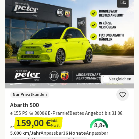
1
Vergleichen
Nur Privatkunden
Abarth 500
e 155 PS 🚀 3000€ E-Prämie❗️Bestes Angebot bis 31.08.
159,00 €
inkl.
8,8
MwSt.
ab
Angebotsdetails:
Inklusive Laufleistung
Laufzeit
5.000 km/Jahr
Anpassbar
36
Monate
Anpassbar