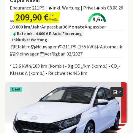
Cupra Raval
Endurance 211PS | 🔥inkl. Wartung | Privat🔥bis 08.08.26
209,90 €
inkl.
8,6
MwSt.
ab
Angebotsdetails:
Inklusive Laufleistung
Laufzeit
10.000 km/Jahr
Anpassbar
36
Monate
Anpassbar
Zusätzliche Fahrzeuginformationen:
Rate inkl. 4.000 € E-Auto Förderung
Inklusive:
Wartung
Elektro
Neuwagen
211 PS (155 kW)
Automatik
Kleinwagen
Verfügbar: 02/2027
Informationen zum Kraftstoffverbrauch:
* 13,6 kWh/100 km (komb.) • 0 g CO₂/km (komb.) • CO₂-
Klasse: A (komb.) • Reichweite: 445 km
Deal
12