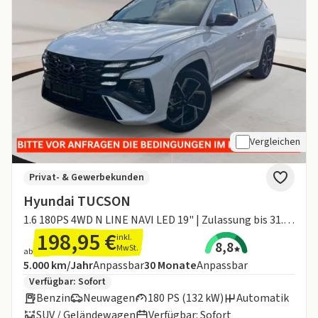
Vergleichen
Privat- & Gewerbekunden
Hyundai TUCSON
1.6 180PS 4WD N LINE NAVI LED 19" | Zulassung bis 31.08.26
198,95 €
inkl.
8,8
MwSt.
ab
Angebotsdetails:
Inklusive Laufleistung
Laufzeit
5.000 km/Jahr
Anpassbar
30
Monate
Anpassbar
Zusätzliche Fahrzeuginformationen:
Verfügbar: Sofort
Benzin
Neuwagen
180 PS (132 kW)
Automatik
SUV / Geländewagen
Verfügbar: Sofort