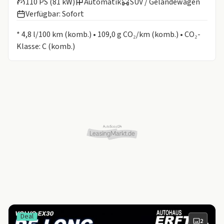
110 PS (81 kW)
Automatik
SUV / Geländewagen
Verfügbar: Sofort
Informationen zum Kraftstoffverbrauch:
* 4,8 l/100 km (komb.) • 109,0 g CO₂/km (komb.) • CO₂-
Klasse: C (komb.)
Deal
2