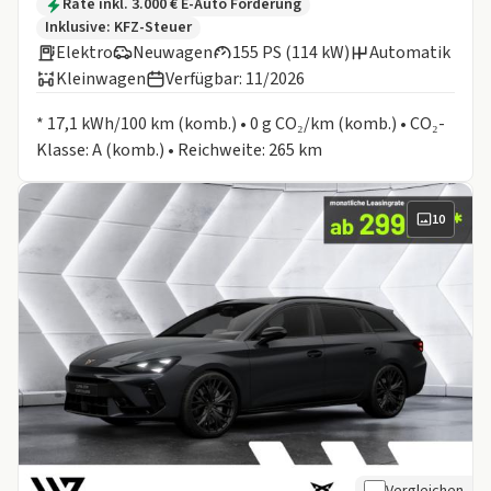
Zusätzliche Fahrzeuginformationen:
Rate inkl. 3.000 € E-Auto Förderung
Inklusive:
KFZ-Steuer
Elektro
Neuwagen
155 PS (114 kW)
Automatik
Kleinwagen
Verfügbar: 11/2026
Informationen zum Kraftstoffverbrauch:
* 17,1 kWh/100 km (komb.) • 0 g CO₂/km (komb.) • CO₂-
Klasse: A (komb.) • Reichweite: 265 km
10
Vergleichen