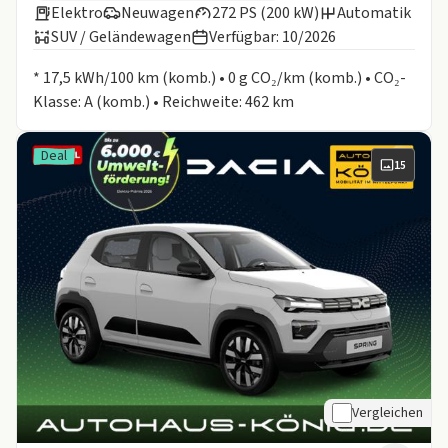
Elektro
Neuwagen
272 PS (200 kW)
Automatik
SUV / Geländewagen
Verfügbar: 10/2026
Informationen zum Kraftstoffverbrauch:
* 17,5 kWh/100 km (komb.) • 0 g CO₂/km (komb.) • CO₂-
Klasse: A (komb.) • Reichweite: 462 km
Deal
15
Vergleichen