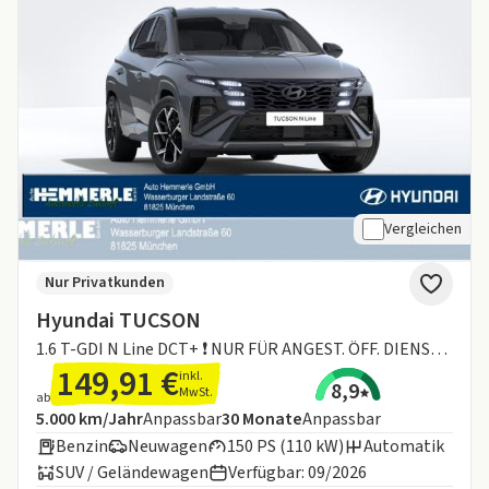
Vergleichen
Nur Privatkunden
Hyundai TUCSON
1.6 T-GDI N Line DCT+ ❗ NUR FÜR ANGEST. ÖFF. DIENST UND MEDIZINISCHER SEKTOR ❗
149,91 €
inkl.
8,9
MwSt.
ab
Angebotsdetails:
Inklusive Laufleistung
Laufzeit
5.000 km/Jahr
Anpassbar
30
Monate
Anpassbar
Benzin
Neuwagen
150 PS (110 kW)
Automatik
SUV / Geländewagen
Verfügbar: 09/2026