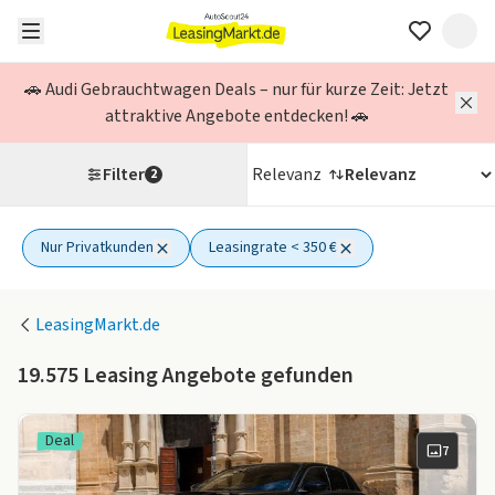
🚗 Audi Gebrauchtwagen Deals – nur für kurze Zeit: Jetzt
attraktive Angebote entdecken! 🚗
Filter
Relevanz
2
Nur Privatkunden
Leasingrate < 350 €
2 aktive Filter
LeasingMarkt.de
19.575
Leasing Angebote gefunden
Deal
7