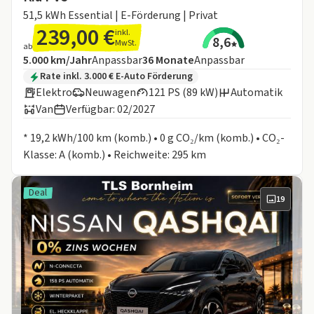
51,5 kWh Essential | E-Förderung | Privat
239,00 €
inkl.
8,6
MwSt.
ab
Angebotsdetails:
Inklusive Laufleistung
Laufzeit
5.000 km/Jahr
Anpassbar
36
Monate
Anpassbar
Zusätzliche Fahrzeuginformationen:
Rate inkl. 3.000 € E-Auto Förderung
Elektro
Neuwagen
121 PS (89 kW)
Automatik
Van
Verfügbar: 02/2027
Informationen zum Kraftstoffverbrauch:
* 19,2 kWh/100 km (komb.) • 0 g CO₂/km (komb.) • CO₂-
Klasse: A (komb.) • Reichweite: 295 km
Deal
19