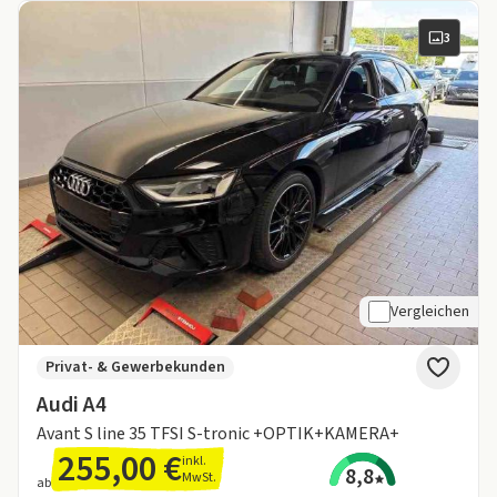
3
Vergleichen
Privat- & Gewerbekunden
Audi A4
Avant S line 35 TFSI S-tronic +OPTIK+KAMERA+
255,00 €
inkl.
8,8
MwSt.
ab