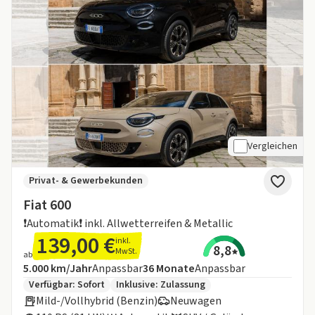
Vergleichen
Privat- & Gewerbekunden
Fiat 600
❗️Automatik❗️ inkl. Allwetterreifen & Metallic
139,00 €
inkl.
8,8
MwSt.
ab
Angebotsdetails:
Inklusive Laufleistung
Laufzeit
5.000 km/Jahr
Anpassbar
36
Monate
Anpassbar
Zusätzliche Fahrzeuginformationen:
Verfügbar: Sofort
Inklusive:
Zulassung
Mild-/Vollhybrid (Benzin)
Neuwagen