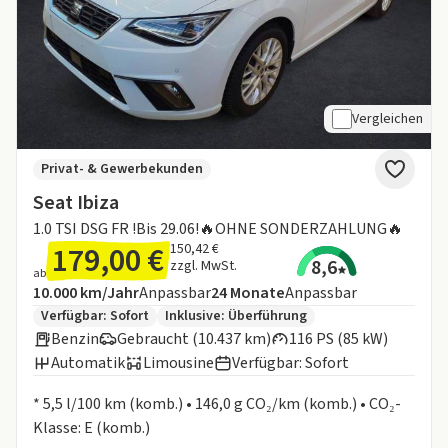
Vergleichen
Privat- & Gewerbekunden
Seat Ibiza
1.0 TSI DSG FR !Bis 29.06!🔥OHNE SONDERZAHLUNG🔥
179,00 €
150,42 €
8,6
zzgl. MwSt.
ab
Angebotsdetails:
Inklusive Laufleistung
Laufzeit
10.000 km/Jahr
Anpassbar
24
Monate
Anpassbar
Zusätzliche Fahrzeuginformationen:
Verfügbar: Sofort
Inklusive:
Überführung
Benzin
Gebraucht (10.437 km)
116 PS (85 kW)
Automatik
Limousine
Verfügbar: Sofort
Informationen zum Kraftstoffverbrauch:
* 5,5 l/100 km (komb.) • 146,0 g CO₂/km (komb.) • CO₂-
Klasse: E (komb.)