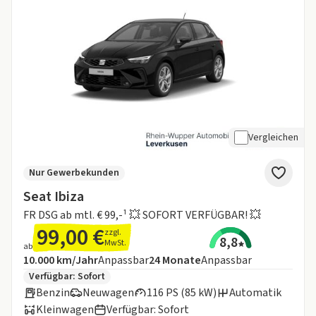
Vergleichen
Nur Gewerbekunden
Seat Ibiza
FR DSG ab mtl. € 99,-¹ 💥 SOFORT VERFÜGBAR! 💥
99,00 €
zzgl.
8,8
MwSt.
ab
Angebotsdetails:
Inklusive Laufleistung
Laufzeit
10.000 km/Jahr
Anpassbar
24
Monate
Anpassbar
Zusätzliche Fahrzeuginformationen:
Verfügbar: Sofort
Benzin
Neuwagen
116 PS (85 kW)
Automatik
Kleinwagen
Verfügbar: Sofort