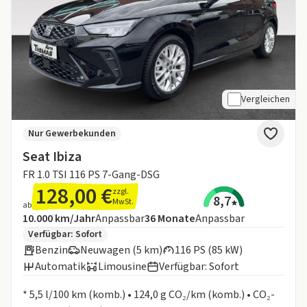
Vergleichen
Nur Gewerbekunden
Seat Ibiza
FR 1.0 TSI 116 PS 7-Gang-DSG
128,00 €
zzgl.
8,7
MwSt.
ab
Angebotsdetails:
Inklusive Laufleistung
Laufzeit
10.000 km/Jahr
Anpassbar
36
Monate
Anpassbar
Zusätzliche Fahrzeuginformationen:
Verfügbar: Sofort
Benzin
Neuwagen (5 km)
116 PS (85 kW)
Automatik
Limousine
Verfügbar: Sofort
Informationen zum Kraftstoffverbrauch:
* 5,5 l/100 km (komb.) • 124,0 g CO₂/km (komb.) • CO₂-