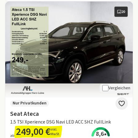
20
Vergleichen
Nur Privatkunden
Seat Ateca
1.5 TSI Xperience DSG Navi LED ACC SHZ FullLink
249,00 €
inkl.
8,6
MwSt.
ab