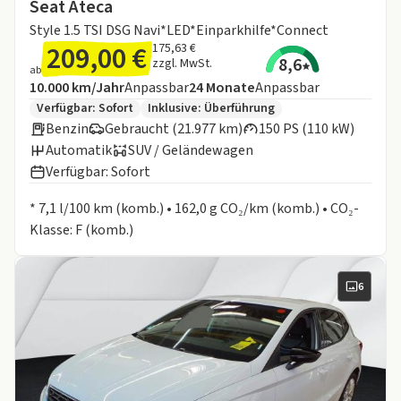
Seat Ateca
Style 1.5 TSI DSG Navi*LED*Einparkhilfe*Connect
209,00 €
175,63 €
8,6
zzgl. MwSt.
ab
Angebotsdetails:
Inklusive Laufleistung
Laufzeit
10.000 km/Jahr
Anpassbar
24
Monate
Anpassbar
Zusätzliche Fahrzeuginformationen:
Verfügbar: Sofort
Inklusive:
Überführung
Benzin
Gebraucht (21.977 km)
150 PS (110 kW)
Automatik
SUV / Geländewagen
Verfügbar: Sofort
Informationen zum Kraftstoffverbrauch:
* 7,1 l/100 km (komb.) • 162,0 g CO₂/km (komb.) • CO₂-
Klasse: F (komb.)
6