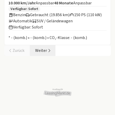
Angebotsdetails:
Inklusive Laufleistung
Laufzeit
10.000 km/Jahr
Anpassbar
48
Monate
Anpassbar
Zusätzliche Fahrzeuginformationen:
Verfügbar: Sofort
Benzin
Gebraucht (19.856 km)
150 PS (110 kW)
Automatik
SUV / Geländewagen
Verfügbar: Sofort
Informationen zum Kraftstoffverbrauch:
* - (komb.) • - (komb.) • CO₂-Klasse: - (komb.)
Zurück
Weiter