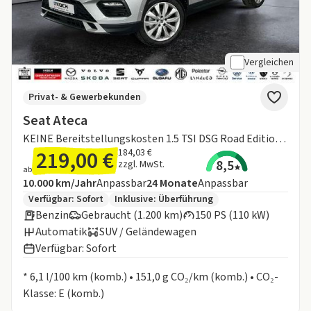
Vergleichen
Privat- & Gewerbekunden
Seat Ateca
KEINE Bereitstellungskosten 1.5 TSI DSG Road Edition Allwetterreifen ACC PDC V+H NAVI LE
219,00 €
184,03 €
8,5
zzgl. MwSt.
ab
Angebotsdetails:
Inklusive Laufleistung
Laufzeit
10.000 km/Jahr
Anpassbar
24
Monate
Anpassbar
Zusätzliche Fahrzeuginformationen:
Verfügbar: Sofort
Inklusive:
Überführung
Benzin
Gebraucht (1.200 km)
150 PS (110 kW)
Automatik
SUV / Geländewagen
Verfügbar: Sofort
Informationen zum Kraftstoffverbrauch:
* 6,1 l/100 km (komb.) • 151,0 g CO₂/km (komb.) • CO₂-
Klasse: E (komb.)