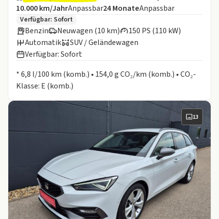
Angebotsdetails:
Inklusive Laufleistung
Laufzeit
10.000 km/Jahr
Anpassbar
24
Monate
Anpassbar
Zusätzliche Fahrzeuginformationen:
Verfügbar: Sofort
Benzin
Neuwagen (10 km)
150 PS (110 kW)
Automatik
SUV / Geländewagen
Verfügbar: Sofort
Informationen zum Kraftstoffverbrauch:
* 6,8 l/100 km (komb.) • 154,0 g CO₂/km (komb.) • CO₂-
Klasse: E (komb.)
13