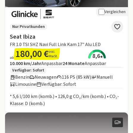
Vergleichen
Nur Privatkunden
Seat Ibiza
FR 1.0 TSI SHZ Navi Full Link Kam 17" Alu LED
180,00 €
inkl.
8,6
MwSt.
ab
Angebotsdetails:
Inklusive Laufleistung
Laufzeit
10.000 km/Jahr
Anpassbar
24
Monate
Anpassbar
Zusätzliche Fahrzeuginformationen:
Verfügbar: Sofort
Benzin
Neuwagen
116 PS (85 kW)
Manuell
Limousine
Verfügbar: Sofort
Informationen zum Kraftstoffverbrauch:
* 5,6 l/100 km (komb.) • 126,0 g CO₂/km (komb.) • CO₂-
Klasse: D (komb.)
9