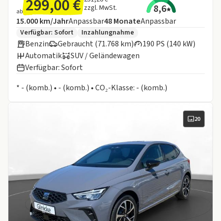
299,00 €
8,6
zzgl. MwSt.
ab
Angebotsdetails:
Inklusive Laufleistung
Laufzeit
15.000 km/Jahr
Anpassbar
48
Monate
Anpassbar
Zusätzliche Fahrzeuginformationen:
Verfügbar: Sofort
Inzahlungnahme
Benzin
Gebraucht (71.768 km)
190 PS (140 kW)
Automatik
SUV / Geländewagen
Verfügbar: Sofort
Informationen zum Kraftstoffverbrauch:
* - (komb.) • - (komb.) • CO₂-Klasse: - (komb.)
20