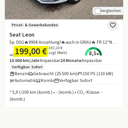
Vergleichen
Privat- & Gewerbekunden
Seat Leon
Sp. DSG🔥990€ Anzahlung!🔥auch in GRAU🔥 FR 12"Navi FaPa L Kamera
199,00 €
167,23 €
8,5
zzgl. MwSt.
ab
Angebotsdetails:
Inklusive Laufleistung
Laufzeit
10.000 km/Jahr
Anpassbar
24
Monate
Anpassbar
Zusätzliche Fahrzeuginformationen:
Verfügbar: Sofort
Benzin
Gebraucht (25.500 km)
150 PS (110 kW)
Automatik
Kombi
Verfügbar: Sofort
Informationen zum Kraftstoffverbrauch:
* 5,9 l/100 km (komb.) • - (komb.) • CO₂-Klasse: -
(komb.)