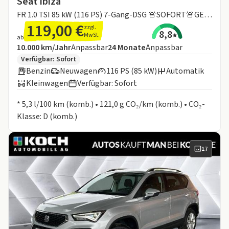
Seat Ibiza
FR 1.0 TSI 85 kW (116 PS) 7-Gang-DSG 🚨SOFORT🚨GEWERBE🚨MEGADEAL🚨
119,00 €
zzgl.
8,8
MwSt.
ab
Angebotsdetails:
Inklusive Laufleistung
Laufzeit
10.000 km/Jahr
Anpassbar
24
Monate
Anpassbar
Zusätzliche Fahrzeuginformationen:
Verfügbar: Sofort
Benzin
Neuwagen
116 PS (85 kW)
Automatik
Kleinwagen
Verfügbar: Sofort
Informationen zum Kraftstoffverbrauch:
* 5,3 l/100 km (komb.) • 121,0 g CO₂/km (komb.) • CO₂-
Klasse: D (komb.)
17