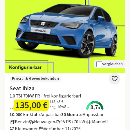
Vergleichen
Privat- & Gewerbekunden
Seat Ibiza
1.0 TSI 70kW FR - frei konfigurierbar!
135,00 €
113,45 €
8,7
zzgl. MwSt.
ab
Angebotsdetails:
Inklusive Laufleistung
Laufzeit
10.000 km/Jahr
Anpassbar
30
Monate
Anpassbar
Benzin
Neuwagen
95 PS (70 kW)
Manuell
Kleinwagen
Verfügbar: 11/2026