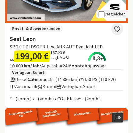
Vergleichen
Privat- & Gewerbekunden
Seat Leon
SP 2.0 TDI DSG FR-Line AHK AUT DynLicht LED
199,00 €
167,23 €
8,8
zzgl. MwSt.
ab
Angebotsdetails:
Inklusive Laufleistung
Laufzeit
10.000 km/Jahr
Anpassbar
24
Monate
Anpassbar
Zusätzliche Fahrzeuginformationen:
Verfügbar: Sofort
Diesel
Gebraucht (14.886 km)
150 PS (110 kW)
Automatik
Kombi
Verfügbar: Sofort
Informationen zum Kraftstoffverbrauch:
* - (komb.) • - (komb.) • CO₂-Klasse: - (komb.)
9