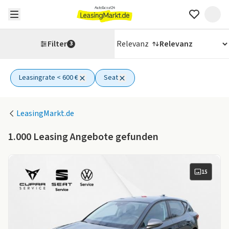
Filter
Relevanz
3
Leasingrate < 600 €
Seat
2 aktive Filter
LeasingMarkt.de
1.000
Leasing Angebote gefunden
15