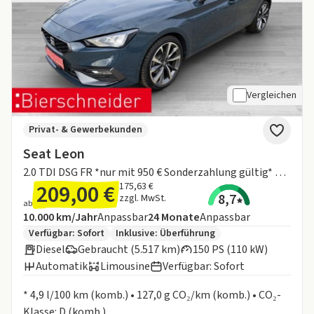
Vergleichen
Privat- & Gewerbekunden
Seat Leon
2.0 TDI DSG FR *nur mit 950 € Sonderzahlung gültig* LED Navi Kamera Kessy WP
209,00 €
175,63 €
8,7
zzgl. MwSt.
ab
Angebotsdetails:
Inklusive Laufleistung
Laufzeit
10.000 km/Jahr
Anpassbar
24
Monate
Anpassbar
Zusätzliche Fahrzeuginformationen:
Verfügbar: Sofort
Inklusive:
Überführung
Diesel
Gebraucht (5.517 km)
150 PS (110 kW)
Automatik
Limousine
Verfügbar: Sofort
Informationen zum Kraftstoffverbrauch:
* 4,9 l/100 km (komb.) • 127,0 g CO₂/km (komb.) • CO₂-
Klasse: D (komb.)