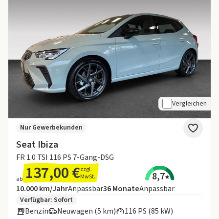
Vergleichen
Nur Gewerbekunden
Seat Ibiza
FR 1.0 TSI 116 PS 7-Gang-DSG
137,00 €
zzgl.
8,7
MwSt.
ab
Angebotsdetails:
Inklusive Laufleistung
Laufzeit
10.000 km/Jahr
Anpassbar
36
Monate
Anpassbar
Zusätzliche Fahrzeuginformationen:
Verfügbar: Sofort
Benzin
Neuwagen (5 km)
116 PS (85 kW)