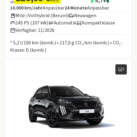
8,7
MwSt.
ab
Angebotsdetails:
Inklusive Laufleistung
Laufzeit
10.000 km/Jahr
Anpassbar
24
Monate
Anpassbar
Mild-/Vollhybrid (Benzin)
Neuwagen
145 PS (107 kW)
Automatik
Kompaktklasse
Verfügbar: 11/2026
Informationen zum Kraftstoffverbrauch:
* 5,2 l/100 km (komb.) • 117,0 g CO₂/km (komb.) • CO₂-
Klasse: D (komb.)
7