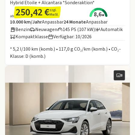
Hybrid Etoile + Alcantara *Sonderaktion*
250,42 €
zzgl.
8,6
MwSt.
ab
Angebotsdetails:
Inklusive Laufleistung
Laufzeit
10.000 km/Jahr
Anpassbar
24
Monate
Anpassbar
Benzin
Neuwagen
145 PS (107 kW)
Automatik
Kompaktklasse
Verfügbar: 10/2026
Informationen zum Kraftstoffverbrauch:
* 5,2 l/100 km (komb.) • 117,0 g CO₂/km (komb.) • CO₂-
Klasse: D (komb.)
8