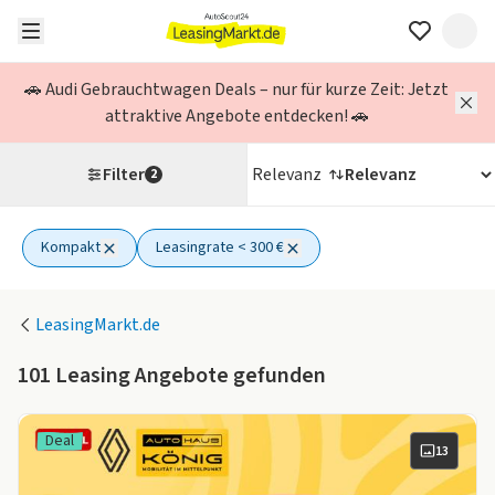
🚗 Audi Gebrauchtwagen Deals – nur für kurze Zeit: Jetzt
attraktive Angebote entdecken! 🚗
Filter
Relevanz
2
Kompakt
Leasingrate < 300 €
2 aktive Filter
LeasingMarkt.de
101
Leasing Angebote gefunden
Deal
13