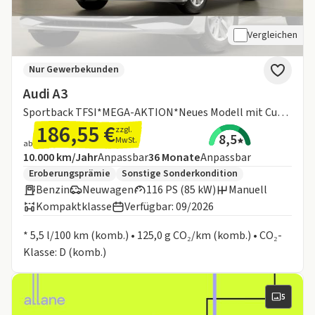
Vergleichen
Nur Gewerbekunden
Audi A3
Sportback TFSI*MEGA-AKTION*Neues Modell mit Curved Display*Sitzhzg.*Alu*interface*PDC vo.&hi.*Klimaa
186,55 €
zzgl.
8,5
MwSt.
ab
Angebotsdetails:
Inklusive Laufleistung
Laufzeit
10.000 km/Jahr
Anpassbar
36
Monate
Anpassbar
Zusätzliche Fahrzeuginformationen:
Eroberungsprämie
Sonstige Sonderkondition
Benzin
Neuwagen
116 PS (85 kW)
Manuell
Kompaktklasse
Verfügbar: 09/2026
Informationen zum Kraftstoffverbrauch:
* 5,5 l/100 km (komb.) • 125,0 g CO₂/km (komb.) • CO₂-
Klasse: D (komb.)
5