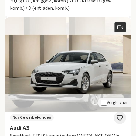
30,0 g CO₂/km (gew., komb.) • CO₂-Klasse: B (gew.,
komb.) / D (entladen, komb.)
6
Vergleichen
Nur Gewerbekunden
Audi A3
Sportback TFSI S tronic (Autom.)*MEGA-AKTION*Neues Modell mit Curved Display*Sitzhzg.*Alu*interface*