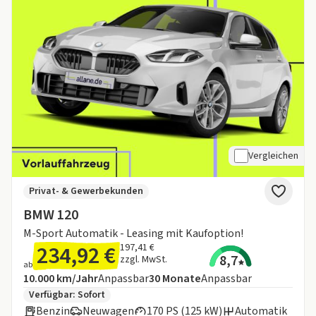
Vergleichen
Privat- & Gewerbekunden
BMW 120
M-Sport Automatik - Leasing mit Kaufoption!
234,92 €
197,41 €
8,7
zzgl. MwSt.
ab
Angebotsdetails:
Inklusive Laufleistung
Laufzeit
10.000 km/Jahr
Anpassbar
30
Monate
Anpassbar
Zusätzliche Fahrzeuginformationen:
Verfügbar: Sofort
Benzin
Neuwagen
170 PS (125 kW)
Automatik