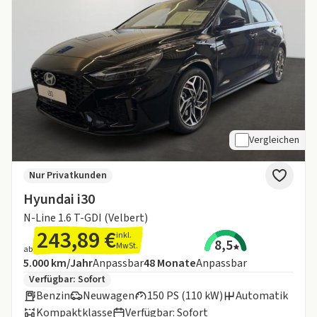
Vergleichen
Nur Privatkunden
Hyundai i30
N-Line 1.6 T-GDI (Velbert)
243,89 €
inkl.
8,5
MwSt.
ab
Angebotsdetails:
Inklusive Laufleistung
Laufzeit
5.000 km/Jahr
Anpassbar
48
Monate
Anpassbar
Zusätzliche Fahrzeuginformationen:
Verfügbar: Sofort
Benzin
Neuwagen
150 PS (110 kW)
Automatik
Kompaktklasse
Verfügbar: Sofort