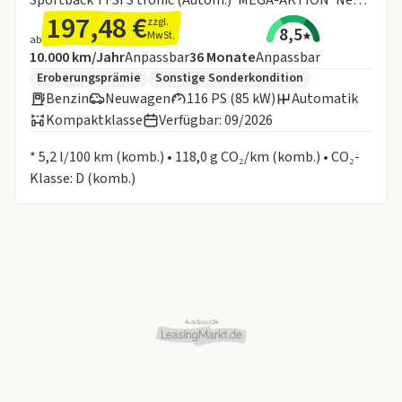
197,48 €
zzgl.
8,5
MwSt.
ab
Angebotsdetails:
Inklusive Laufleistung
Laufzeit
10.000 km/Jahr
Anpassbar
36
Monate
Anpassbar
Zusätzliche Fahrzeuginformationen:
Eroberungsprämie
Sonstige Sonderkondition
Benzin
Neuwagen
116 PS (85 kW)
Automatik
Kompaktklasse
Verfügbar: 09/2026
Informationen zum Kraftstoffverbrauch:
* 5,2 l/100 km (komb.) • 118,0 g CO₂/km (komb.) • CO₂-
Klasse: D (komb.)