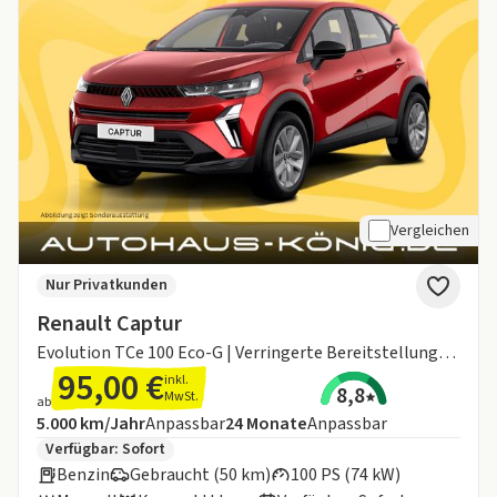
Vergleichen
Nur Privatkunden
Renault Captur
Evolution TCe 100 Eco-G | Verringerte Bereitstellungskosten | Sofort verfügbar ‼️
95,00 €
inkl.
8,8
MwSt.
ab
Angebotsdetails:
Inklusive Laufleistung
Laufzeit
5.000 km/Jahr
Anpassbar
24
Monate
Anpassbar
Zusätzliche Fahrzeuginformationen:
Verfügbar: Sofort
Benzin
Gebraucht (50 km)
100 PS (74 kW)