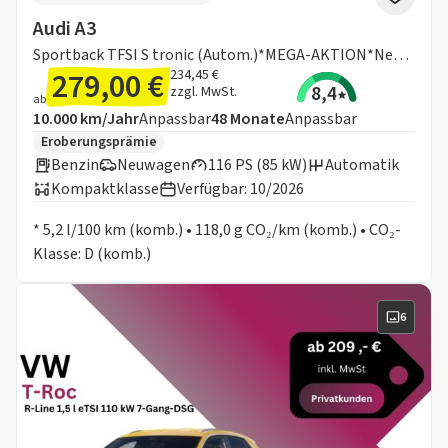
Audi A3
Sportback TFSI S tronic (Autom.)*MEGA-AKTION*Neues Modell mit Curved Display*Sitzhzg.*Alu*interface*
279,00 €
234,45 €
8,4
zzgl. MwSt.
ab
Angebotsdetails:
Inklusive Laufleistung
Laufzeit
10.000 km/Jahr
Anpassbar
48
Monate
Anpassbar
Zusätzliche Fahrzeuginformationen:
Eroberungsprämie
Benzin
Neuwagen
116 PS (85 kW)
Automatik
Kompaktklasse
Verfügbar: 10/2026
Informationen zum Kraftstoffverbrauch:
* 5,2 l/100 km (komb.) • 118,0 g CO₂/km (komb.) • CO₂-
Klasse: D (komb.)
6