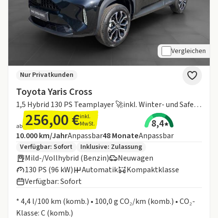
Vergleichen
Nur Privatkunden
Toyota Yaris Cross
1,5 Hybrid 130 PS Teamplayer 🚀inkl. Winter- und Safety-Paket🚀
256,00 €
inkl.
8,4
MwSt.
ab
Angebotsdetails:
Inklusive Laufleistung
Laufzeit
10.000 km/Jahr
Anpassbar
48
Monate
Anpassbar
Zusätzliche Fahrzeuginformationen:
Verfügbar: Sofort
Inklusive:
Zulassung
Mild-/Vollhybrid (Benzin)
Neuwagen
130 PS (96 kW)
Automatik
Kompaktklasse
Verfügbar: Sofort
Informationen zum Kraftstoffverbrauch:
* 4,4 l/100 km (komb.) • 100,0 g CO₂/km (komb.) • CO₂-
Klasse: C (komb.)