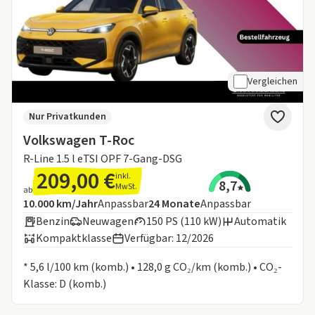
Vergleichen
Nur Privatkunden
Volkswagen T-Roc
R-Line 1.5 l eTSI OPF 7-Gang-DSG
209,00 €
inkl.
8,7
MwSt.
ab
Angebotsdetails:
Inklusive Laufleistung
Laufzeit
10.000 km/Jahr
Anpassbar
24
Monate
Anpassbar
Benzin
Neuwagen
150 PS (110 kW)
Automatik
Kompaktklasse
Verfügbar: 12/2026
Informationen zum Kraftstoffverbrauch:
* 5,6 l/100 km (komb.) • 128,0 g CO₂/km (komb.) • CO₂-
Klasse: D (komb.)