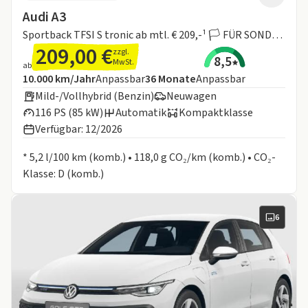
Audi A3
Sportback TFSI S tronic ab mtl. € 209,-¹ 🏳️ FÜR SONDERZIELGRUPPEN 🏳️
209,00 €
zzgl.
8,5
MwSt.
ab
Angebotsdetails:
Inklusive Laufleistung
Laufzeit
10.000 km/Jahr
Anpassbar
36
Monate
Anpassbar
Mild-/Vollhybrid (Benzin)
Neuwagen
116 PS (85 kW)
Automatik
Kompaktklasse
Verfügbar: 12/2026
Informationen zum Kraftstoffverbrauch:
* 5,2 l/100 km (komb.) • 118,0 g CO₂/km (komb.) • CO₂-
Klasse: D (komb.)
6