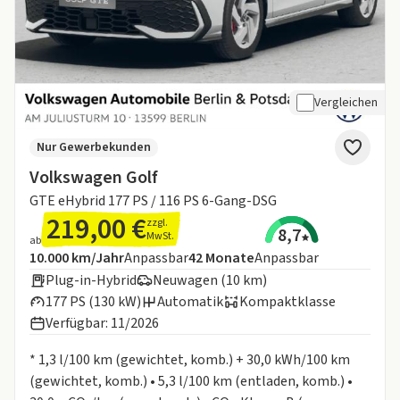
Vergleichen
Nur Gewerbekunden
Volkswagen Golf
GTE eHybrid 177 PS / 116 PS 6-Gang-DSG
219,00 €
zzgl.
8,7
MwSt.
ab
Angebotsdetails:
Inklusive Laufleistung
Laufzeit
10.000 km/Jahr
Anpassbar
42
Monate
Anpassbar
Plug-in-Hybrid
Neuwagen (10 km)
177 PS (130 kW)
Automatik
Kompaktklasse
Verfügbar: 11/2026
Informationen zum Kraftstoffverbrauch:
* 1,3 l/100 km (gewichtet, komb.) + 30,0 kWh/100 km
(gewichtet, komb.) • 5,3 l/100 km (entladen, komb.) •