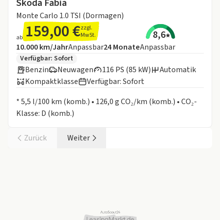
Skoda Fabia
Monte Carlo 1.0 TSI (Dormagen)
159,00 €
zzgl.
8,6
MwSt.
ab
Angebotsdetails:
Inklusive Laufleistung
Laufzeit
10.000 km/Jahr
Anpassbar
24
Monate
Anpassbar
Zusätzliche Fahrzeuginformationen:
Verfügbar: Sofort
Benzin
Neuwagen
116 PS (85 kW)
Automatik
Kompaktklasse
Verfügbar: Sofort
Informationen zum Kraftstoffverbrauch:
* 5,5 l/100 km (komb.) • 126,0 g CO₂/km (komb.) • CO₂-
Klasse: D (komb.)
Zurück
Weiter