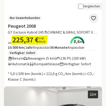
Vergleichen
Nur Gewerbekunden
Peugeot 2008
GT Exclusiv Hybrid 145 ❗SCHWARZ & GRAU, SOFORT VERFÜGBAR❗
225,37 €
zzgl.
8,6
MwSt.
ab
Angebotsdetails:
Inklusive Laufleistung
Laufzeit
10.000 km/Jahr
Anpassbar
36
Monate
Anpassbar
Zusätzliche Fahrzeuginformationen:
Verfügbar: Sofort
Benzin
Neuwagen (5 km)
136 PS (100 kW)
Automatik
Kompaktklasse
Verfügbar: Sofort
Informationen zum Kraftstoffverbrauch:
* 5,0 l/100 km (komb.) • 112,0 g CO₂/km (komb.) • CO₂-
Klasse: C (komb.)
10