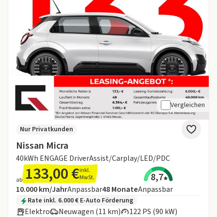
Vergleichen
Nur Privatkunden
Nissan Micra
40kWh ENGAGE DriverAssist/Carplay/LED/PDC
133,00 €
inkl.
8,7
MwSt.
ab
Angebotsdetails:
Inklusive Laufleistung
Laufzeit
10.000 km/Jahr
Anpassbar
48
Monate
Anpassbar
Zusätzliche Fahrzeuginformationen:
Rate inkl. 6.000 € E-Auto Förderung
Elektro
Neuwagen (11 km)
122 PS (90 kW)